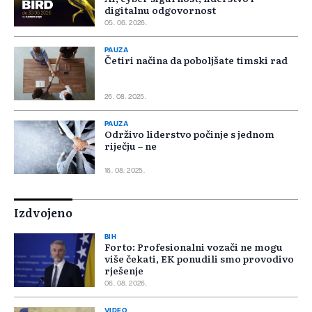
digitalnu odgovornost
05. 06. 2026.
PAUZA
Četiri načina da poboljšate timski rad
26. 08. 2025.
PAUZA
Održivo liderstvo počinje s jednom
riječju – ne
16. 08. 2025.
Izdvojeno
BIH
Forto: Profesionalni vozači ne mogu
više čekati, EK ponudili smo provodivo
rješenje
06. 08. 2026.
VIDEO