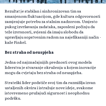
Rezultat je stabilan i sinhronizovan tim sa
smanjenom fluktuacijom, gde kultura odgovornosti
zamjenjuje potrebu za stalnim nadzorom. Umjesto
pukog izvršavanja zadataka, zaposleni počinju da
teže izvrsnosti, svjesni da imaju slobodu da
upravljaju sopstvenim radom na najefikasniji način -
kaže Finkel.
Bez straha od neuspjeha
Jedna od najznačajnijih prednosti ovog modela
liderstva je stvaranje okruženja u kojem inovacije
mogu da cvjetaju bez straha od neuspjeha.
Strateški lider podstiče svoj tim da razmišlja izvan
ustaljenih okvira i istražuje nove ideje, svakome
istovremeno pružajući sigurnost i neophodnu
podršku.