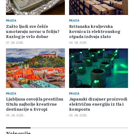
PAUZA
PAUZA
Zašto ljudi sve češće
Britanska kraljevska
umotavaju novac u foliju?
kovnica iz elektronskog
Razlog je vrlo dobar
otpada izdvaja zlato
07. 08. 2026.
04. 08. 2026.
PAUZA
PAUZA
Ljubljana osvojila prestižnu
Japanski dizajner proizvodi
titulu najbolje kreativne
električnu energiju iz tla i
destinacije u Evropi
komposta
05. 08. 2026.
05. 08. 2026.
Najnovije