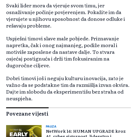
Svaki lider mora da vjeruje svom timu, jer
osnaživanje počinje povjerenjem. Pokažite im da
vjerujete u njihovu sposobnost da donose odluke i
rešavaju probleme.
Uspješni timovi slave male pobjede. Priznavanje
napretka, čak i onog najmanjeg, podiže moral i
motiviše zaposlene da nastave dalje. To stvara
osjećaj postignuća i drži tim fokusiranim na
dugoročne ciljeve.
Dobri timovi još i neguju kulturu inovacija, zato je
važno da se podstakne tim da razmišlja izvan okvira.
Dajte im slobodu da eksperimentišu bez straha od
neuspjeha.
Povezane vijesti
PAUZA
NetWork 14: HUMAN UPGRADE kroz
AI, cyber sigurnost, liderstvo i