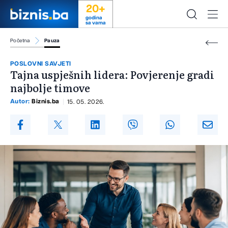
20+
godina
sa vama
Početna
Pauza
POSLOVNI SAVJETI
Tajna uspješnih lidera: Povjerenje gradi
najbolje timove
Autor:
Biznis.ba
15. 05. 2026.