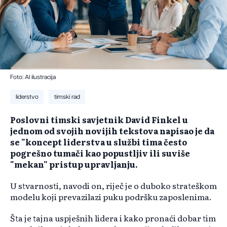
Foto: AI ilustracija
liderstvo
timski rad
Poslovni timski savjetnik David Finkel u
jednom od svojih novijih tekstova napisao je da
se "koncept liderstva u službi tima često
pogrešno tumači kao popustljiv ili suviše
"mekan" pristup upravljanju.
U stvarnosti, navodi on, riječ je o duboko strateškom
modelu koji prevazilazi puku podršku zaposlenima.
Šta je tajna uspješnih lidera i kako pronaći dobar tim