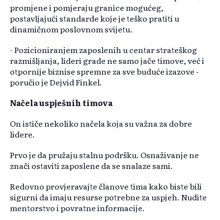
promjene i pomjeraju granice mogućeg,
postavljajući standarde koje je teško pratiti u
dinamičnom poslovnom svijetu.
- Pozicioniranjem zaposlenih u centar strateškog
razmišljanja, lideri grade ne samo jače timove, već i
otpornije biznise spremne za sve buduće izazove -
poručio je Dejvid Finkel.
Načela uspješnih timova
On ističe nekoliko načela koja su važna za dobre
lidere.
Prvo je da pružaju stalnu podršku. Osnaživanje ne
znači ostaviti zaposlene da se snalaze sami.
Redovno provjeravajte članove tima kako biste bili
sigurni da imaju resurse potrebne za uspjeh. Nudite
mentorstvo i povratne informacije.