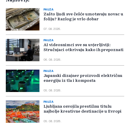
PAUZA
Zašto ljudi sve češće umotavaju novac u
foliju? Razlog je vrlo dobar
07. 08. 2026.
PAUZA
AI videosnimci sve su uvjerljiviji:
Stručnjaci otkrivaju kako ih prepoznati
06. 08. 2026.
PAUZA
Japanski dizajner proizvodi električnu
energiju iz tla i komposta
05. 08. 2026.
PAUZA
Ljubljana osvojila prestižnu titulu
najbolje kreativne destinacije u Evropi
05. 08. 2026.