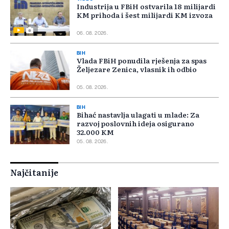
Industrija u FBiH ostvarila 18 milijardi
KM prihoda i šest milijardi KM izvoza
06. 08. 2026.
BIH
Vlada FBiH ponudila rješenja za spas
Željezare Zenica, vlasnik ih odbio
05. 08. 2026.
BIH
Bihać nastavlja ulagati u mlade: Za
razvoj poslovnih ideja osigurano
32.000 KM
05. 08. 2026.
Najčitanije