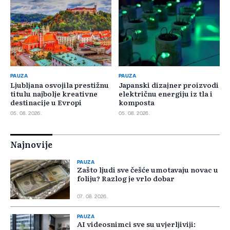
PAUZA
PAUZA
Ljubljana osvojila prestižnu
Japanski dizajner proizvodi
titulu najbolje kreativne
električnu energiju iz tla i
destinacije u Evropi
komposta
05. 08. 2026.
05. 08. 2026.
Najnovije
PAUZA
Zašto ljudi sve češće umotavaju novac u
foliju? Razlog je vrlo dobar
07. 08. 2026.
PAUZA
AI videosnimci sve su uvjerljiviji: