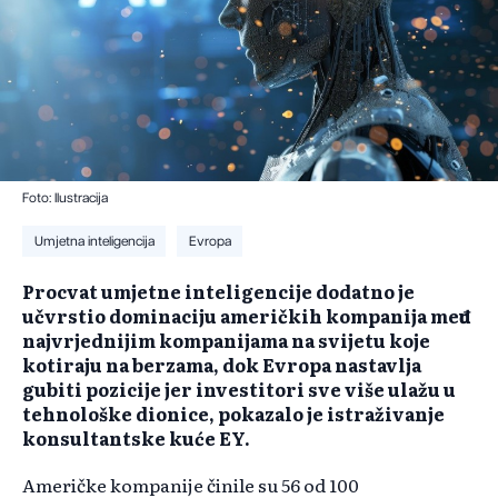
Foto: Ilustracija
Umjetna inteligencija
Evropa
Procvat umjetne inteligencije dodatno je
učvrstio dominaciju američkih kompanija među
najvrjednijim kompanijama na svijetu koje
kotiraju na berzama, dok Evropa nastavlja
gubiti pozicije jer investitori sve više ulažu u
tehnološke dionice, pokazalo je istraživanje
konsultantske kuće EY.
Američke kompanije činile su 56 od 100