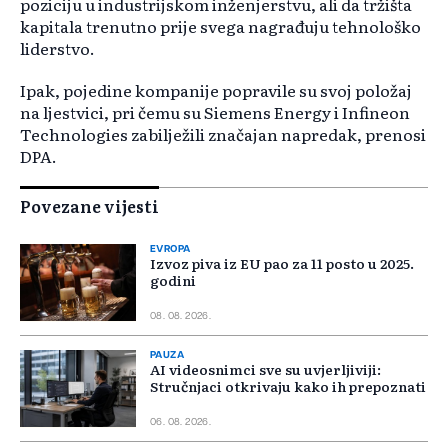
poziciju u industrijskom inženjerstvu, ali da tržišta
kapitala trenutno prije svega nagrađuju tehnološko
liderstvo.
Ipak, pojedine kompanije popravile su svoj položaj
na ljestvici, pri čemu su Siemens Energy i Infineon
Technologies zabilježili značajan napredak, prenosi
DPA.
Povezane vijesti
EVROPA
Izvoz piva iz EU pao za 11 posto u 2025.
godini
08. 08. 2026.
PAUZA
AI videosnimci sve su uvjerljiviji:
Stručnjaci otkrivaju kako ih prepoznati
06. 08. 2026.