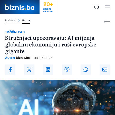
20+
godina
sa vama
Početna
Pauza
TRŽIŠNI PAD
Stručnjaci upozoravaju: AI mijenja
globalnu ekonomiju i ruši evropske
gigante
Autor:
Biznis.ba
03. 07. 2026.