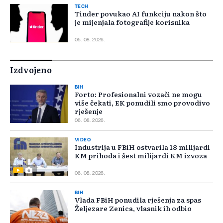
TECH
Tinder povukao AI funkciju nakon što
je mijenjala fotografije korisnika
05. 08. 2026.
Izdvojeno
BIH
Forto: Profesionalni vozači ne mogu
više čekati, EK ponudili smo provodivo
rješenje
06. 08. 2026.
VIDEO
Industrija u FBiH ostvarila 18 milijardi
KM prihoda i šest milijardi KM izvoza
06. 08. 2026.
BIH
Vlada FBiH ponudila rješenja za spas
Željezare Zenica, vlasnik ih odbio