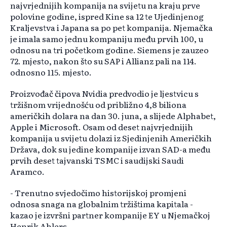
najvrjednijih kompanija na svijetu na kraju prve
polovine godine, ispred Kine sa 12 te Ujedinjenog
Kraljevstva i Japana sa po pet kompanija. Njemačka
je imala samo jednu kompaniju među prvih 100, u
odnosu na tri početkom godine. Siemens je zauzeo
72. mjesto, nakon što su SAP i Allianz pali na 114.
odnosno 115. mjesto.
Proizvođač čipova Nvidia predvodio je ljestvicu s
tržišnom vrijednošću od približno 4,8 biliona
američkih dolara na dan 30. juna, a slijede Alphabet,
Apple i Microsoft. Osam od deset najvrjednijih
kompanija u svijetu dolazi iz Sjedinjenih Američkih
Država, dok su jedine kompanije izvan SAD-a među
prvih deset tajvanski TSMC i saudijski Saudi
Aramco.
- Trenutno svjedočimo historijskoj promjeni
odnosa snaga na globalnim tržištima kapitala -
kazao je izvršni partner kompanije EY u Njemačkoj
Henrik Ahlers.