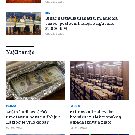
05. 08. 2026.
BIH
Bihać nastavlja ulagati u mlade: Za
razvoj poslovnih ideja osigurano
32.000 KM
05. 08. 2026.
Najčitanije
PAUZA
PAUZA
Zašto ljudi sve češće
Britanska kraljevska
umotavaju novac u foliju?
kovnica iz elektronskog
Razlog je vrlo dobar
otpada izdvaja zlato
07. 08. 2026.
04. 08. 2026.