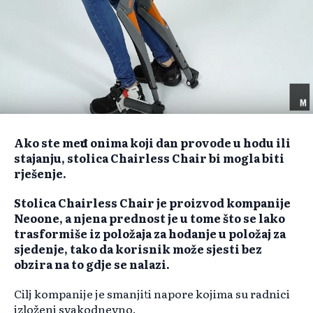
Ako ste među onima koji dan provode u hodu ili
stajanju, stolica Chairless Chair bi mogla biti
rješenje.
Stolica Chairless Chair je proizvod kompanije
Neoone, a njena prednost je u tome što se lako
trasformiše iz položaja za hodanje u položaj za
sjedenje, tako da korisnik može sjesti bez
obzira na to gdje se nalazi.
Cilj kompanije je smanjiti napore kojima su radnici
izloženi svakodnevno.