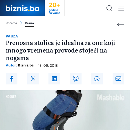
20+
godina
sa vama
Početna
Pauza
PAUZA
Prenosna stolica je idealna za one koji
mnogo vremena provode stojeći na
nogama
Autor:
Biznis.ba
13. 06. 2018.