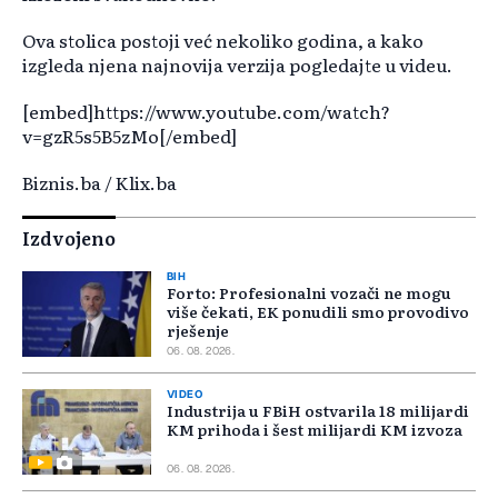
Ova stolica postoji već nekoliko godina, a kako
izgleda njena najnovija verzija pogledajte u videu.
[embed]https://www.youtube.com/watch?
v=gzR5s5B5zMo[/embed]
Biznis.ba / Klix.ba
Izdvojeno
BIH
Forto: Profesionalni vozači ne mogu
više čekati, EK ponudili smo provodivo
rješenje
06. 08. 2026.
VIDEO
Industrija u FBiH ostvarila 18 milijardi
KM prihoda i šest milijardi KM izvoza
06. 08. 2026.