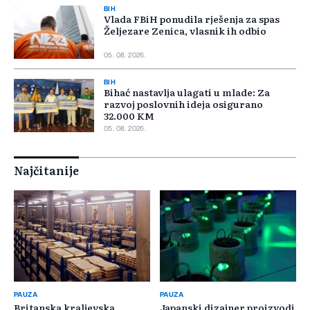
BIH
Vlada FBiH ponudila rješenja za spas
Željezare Zenica, vlasnik ih odbio
05. 08. 2026.
BIH
Bihać nastavlja ulagati u mlade: Za
razvoj poslovnih ideja osigurano
32.000 KM
05. 08. 2026.
Najčitanije
PAUZA
PAUZA
Britanska kraljevska
Japanski dizajner proizvodi