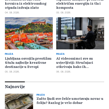
kovnica iz elektronskog
električnu energiju iz tla i
otpada izdvaja zlato
komposta
04. 08. 2026.
05. 08. 2026.
PAUZA
PAUZA
Ljubljana osvojila prestižnu
AI videosnimci sve su
titulu najbolje kreativne
uvjerljiviji: Stručnjaci
destinacije u Evropi
otkrivaju kako ih
prepoznati
05. 08. 2026.
06. 08. 2026.
Najnovije
PAUZA
Zašto ljudi sve češće umotavaju novac u
foliju? Razlog je vrlo dobar