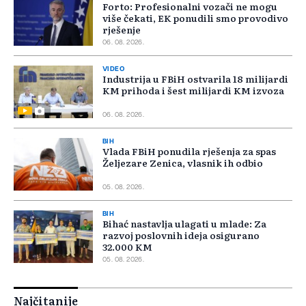
Forto: Profesionalni vozači ne mogu
više čekati, EK ponudili smo provodivo
rješenje
06. 08. 2026.
VIDEO
Industrija u FBiH ostvarila 18 milijardi
KM prihoda i šest milijardi KM izvoza
06. 08. 2026.
BIH
Vlada FBiH ponudila rješenja za spas
Željezare Zenica, vlasnik ih odbio
05. 08. 2026.
BIH
Bihać nastavlja ulagati u mlade: Za
razvoj poslovnih ideja osigurano
32.000 KM
05. 08. 2026.
Najčitanije