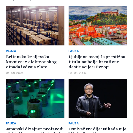
PAUZA
PAUZA
Britanska kraljevska
Ljubljana osvojila prestižnu
kovnica iz elektronskog
titulu najbolje kreativne
otpada izdvaja zlato
destinacije u Evropi
04. 08. 2026.
05. 08. 2026.
PAUZA
PAUZA
Japanski dizajner proizvodi
Osnivač Nvidije: Nikada nije