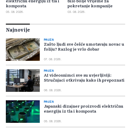
električnu energiju iz tla i
bilo bolje vrijeme za
komposta
pokretanje kompanije
05. 08. 2026.
03. 08. 2026.
Najnovije
PAUZA
Zašto ljudi sve češće umotavaju novac u
foliju? Razlog je vrlo dobar
07. 08. 2026.
PAUZA
AI videosnimci sve su uvjerljiviji:
Stručnjaci otkrivaju kako ih prepoznati
06. 08. 2026.
PAUZA
Japanski dizajner proizvodi električnu
energiju iz tla i komposta
05. 08. 2026.