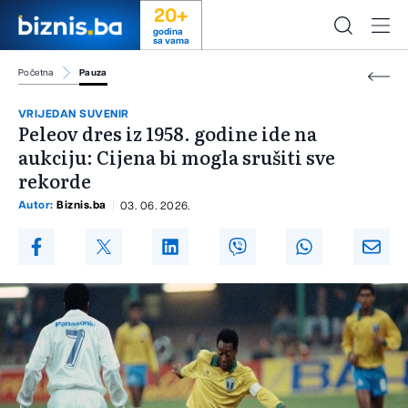
20+
godina
sa vama
Početna
Pauza
VRIJEDAN SUVENIR
Peleov dres iz 1958. godine ide na
aukciju: Cijena bi mogla srušiti sve
rekorde
Autor:
Biznis.ba
03. 06. 2026.