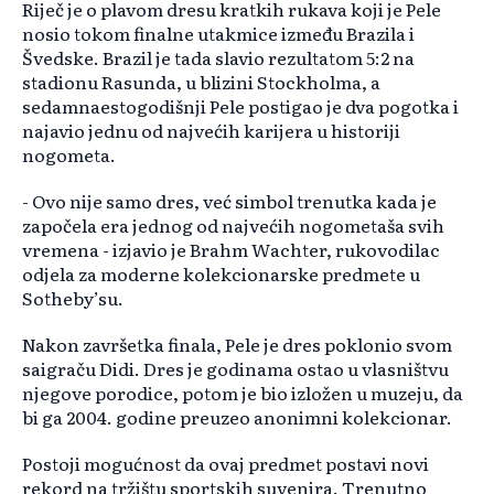
Riječ je o plavom dresu kratkih rukava koji je Pele
nosio tokom finalne utakmice između Brazila i
Švedske. Brazil je tada slavio rezultatom 5:2 na
stadionu Rasunda, u blizini Stockholma, a
sedamnaestogodišnji Pele postigao je dva pogotka i
najavio jednu od najvećih karijera u historiji
nogometa.
- Ovo nije samo dres, već simbol trenutka kada je
započela era jednog od najvećih nogometaša svih
vremena - izjavio je Brahm Wachter, rukovodilac
odjela za moderne kolekcionarske predmete u
Sotheby’su.
Nakon završetka finala, Pele je dres poklonio svom
saigraču Didi. Dres je godinama ostao u vlasništvu
njegove porodice, potom je bio izložen u muzeju, da
bi ga 2004. godine preuzeo anonimni kolekcionar.
Postoji mogućnost da ovaj predmet postavi novi
rekord na tržištu sportskih suvenira. Trenutno