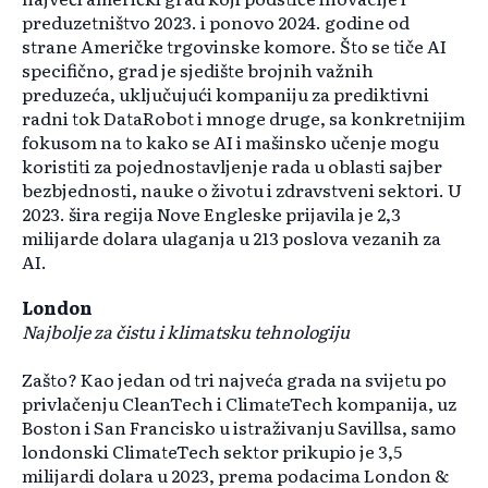
preduzetništvo 2023. i ponovo 2024. godine od
strane Američke trgovinske komore. Što se tiče AI
specifično, grad je sjedište brojnih važnih
preduzeća, uključujući kompaniju za prediktivni
radni tok DataRobot i mnoge druge, sa konkretnijim
fokusom na to kako se AI i mašinsko učenje mogu
koristiti za pojednostavljenje rada u oblasti sajber
bezbjednosti, nauke o životu i zdravstveni sektori. U
2023. šira regija Nove Engleske prijavila je 2,3
milijarde dolara ulaganja u 213 poslova vezanih za
AI.
London
Najbolje za čistu i klimatsku tehnologiju
Zašto? Kao jedan od tri najveća grada na svijetu po
privlačenju CleanTech i ClimateTech kompanija, uz
Boston i San Francisko u istraživanju Savillsa, samo
londonski ClimateTech sektor prikupio je 3,5
milijardi dolara u 2023, prema podacima London &