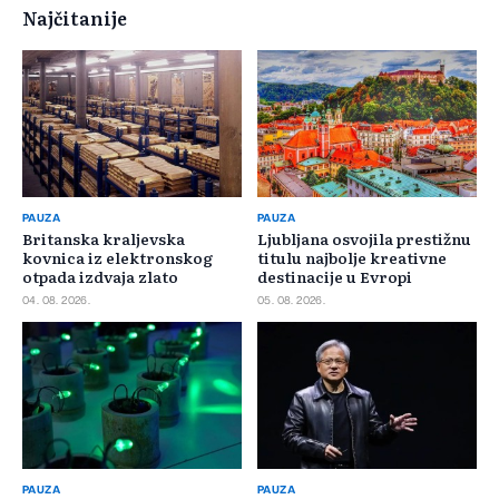
Najčitanije
PAUZA
PAUZA
Britanska kraljevska
Ljubljana osvojila prestižnu
kovnica iz elektronskog
titulu najbolje kreativne
otpada izdvaja zlato
destinacije u Evropi
04. 08. 2026.
05. 08. 2026.
PAUZA
PAUZA