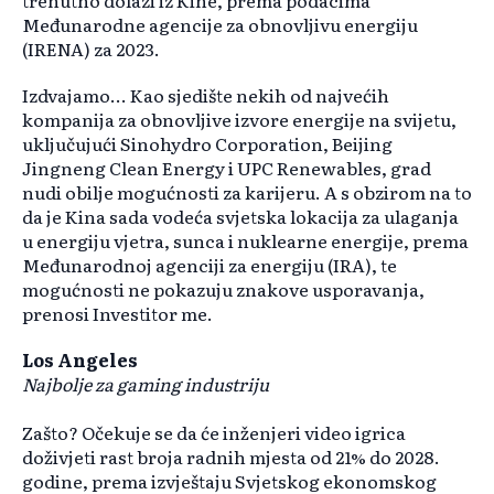
trenutno dolazi iz Kine, prema podacima
Međunarodne agencije za obnovljivu energiju
(IRENA) za 2023.
Izdvajamo... Kao sjedište nekih od najvećih
kompanija za obnovljive izvore energije na svijetu,
uključujući Sinohydro Corporation, Beijing
Jingneng Clean Energy i UPC Renewables, grad
nudi obilje mogućnosti za karijeru. A s obzirom na to
da je Kina sada vodeća svjetska lokacija za ulaganja
u energiju vjetra, sunca i nuklearne energije, prema
Međunarodnoj agenciji za energiju (IRA), te
mogućnosti ne pokazuju znakove usporavanja,
prenosi Investitor me.
Los Angeles
Najbolje za gaming industriju
Zašto? Očekuje se da će inženjeri video igrica
doživjeti rast broja radnih mjesta od 21% do 2028.
godine, prema izvještaju Svjetskog ekonomskog