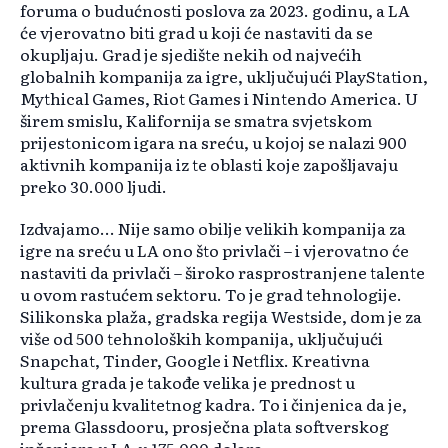
foruma o budućnosti poslova za 2023. godinu, a LA
će vjerovatno biti grad u koji će nastaviti da se
okupljaju. Grad je sjedište nekih od najvećih
globalnih kompanija za igre, uključujući PlayStation,
Mythical Games, Riot Games i Nintendo America. U
širem smislu, Kalifornija se smatra svjetskom
prijestonicom igara na sreću, u kojoj se nalazi 900
aktivnih kompanija iz te oblasti koje zapošljavaju
preko 30.000 ljudi.
Izdvajamo... Nije samo obilje velikih kompanija za
igre na sreću u LA ono što privlači – i vjerovatno će
nastaviti da privlači – široko rasprostranjene talente
u ovom rastućem sektoru. To je grad tehnologije.
Silikonska plaža, gradska regija Westside, dom je za
više od 500 tehnoloških kompanija, uključujući
Snapchat, Tinder, Google i Netflix. Kreativna
kultura grada je takođe velika je prednost u
privlačenju kvalitetnog kadra. To i činjenica da je,
prema Glassdooru, prosječna plata softverskog