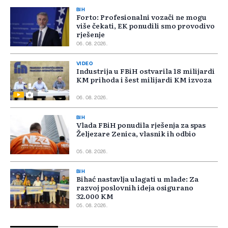
BIH
Forto: Profesionalni vozači ne mogu
više čekati, EK ponudili smo provodivo
rješenje
06. 08. 2026.
VIDEO
Industrija u FBiH ostvarila 18 milijardi
KM prihoda i šest milijardi KM izvoza
06. 08. 2026.
BIH
Vlada FBiH ponudila rješenja za spas
Željezare Zenica, vlasnik ih odbio
05. 08. 2026.
BIH
Bihać nastavlja ulagati u mlade: Za
razvoj poslovnih ideja osigurano
32.000 KM
05. 08. 2026.