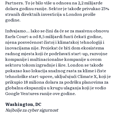
Partners. To je bilo više u odnosu na 2,2 milijarde
dolara godinu ranije. Sektor je takođe privukao 23%
stranih direktnih investicija u London prošle
godine.
Izdvajamo... Iako se čini da će se za masivnu obnovu
Earls Court-a od 8,5 milijardi funti čekati godine,
njena posvećenost čistoj i klimatskoj tehnologiji i
inovacijama nije. Projekat će biti dom ekosistema
radnog mjesta koji će podržavati start-up, razvojne
kompanije i multinacionalne kompanije u ovom
sektoru tokom izgradnje i šire. London se takođe
pokazao kao lokacija snažnog rasta za klime i čiste
tehnološke start-upove, uključujući Climate X, koji je
prikupio 18 miliona dolara za podršku planovima za
globalnu ekspanziju u krugu ulaganja koji je vodio
Google Ventures ranije ove godine.
Washington, DC
Najbolje za cyber sigurnost