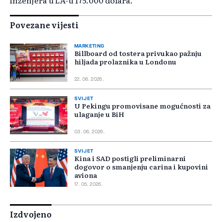
inženjera u LA-u 175.000 dolara.
Povezane vijesti
MARKETING
Billboard od tostera privukao pažnju
hiljada prolaznika u Londonu
22. 06. 2026.
SVIJET
U Pekingu promovisane mogućnosti za
ulaganje u BiH
03. 06. 2026.
SVIJET
Kina i SAD postigli preliminarni
dogovor o smanjenju carina i kupovini
aviona
17. 05. 2026.
Izdvojeno