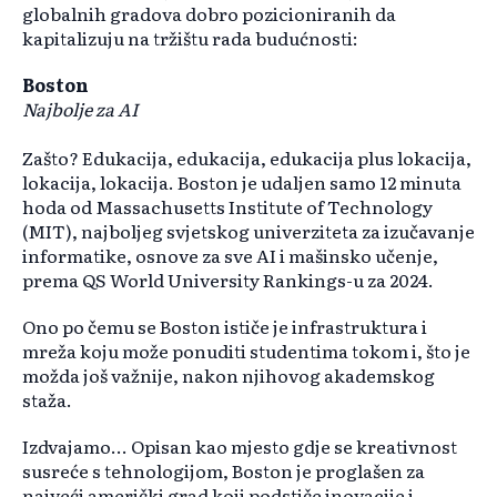
globalnih gradova dobro pozicioniranih da
kapitalizuju na tržištu rada budućnosti:
Boston
Najbolje za AI
Zašto? Edukacija, edukacija, edukacija plus lokacija,
lokacija, lokacija. Boston je udaljen samo 12 minuta
hoda od Massachusetts Institute of Technology
(MIT), najboljeg svjetskog univerziteta za izučavanje
informatike, osnove za sve AI i mašinsko učenje,
prema QS World University Rankings-u za 2024.
Ono po čemu se Boston ističe je infrastruktura i
mreža koju može ponuditi studentima tokom i, što je
možda još važnije, nakon njihovog akademskog
staža.
Izdvajamo... Opisan kao mjesto gdje se kreativnost
susreće s tehnologijom, Boston je proglašen za
najveći američki grad koji podstiče inovacije i