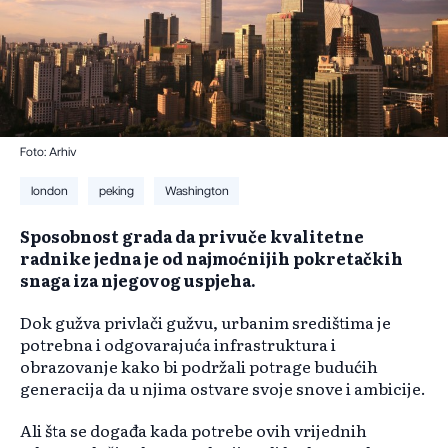
Foto: Arhiv
london
peking
Washington
Sposobnost grada da privuče kvalitetne
radnike jedna je od najmoćnijih pokretačkih
snaga iza njegovog uspjeha.
Dok gužva privlači gužvu, urbanim središtima je
potrebna i odgovarajuća infrastruktura i
obrazovanje kako bi podržali potrage budućih
generacija da u njima ostvare svoje snove i ambicije.
Ali šta se događa kada potrebe ovih vrijednih