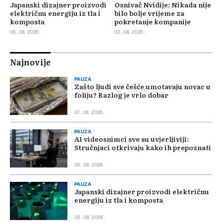
Japanski dizajner proizvodi
Osnivač Nvidije: Nikada nije
električnu energiju iz tla i
bilo bolje vrijeme za
komposta
pokretanje kompanije
05. 08. 2026.
03. 08. 2026.
Najnovije
PAUZA
Zašto ljudi sve češće umotavaju novac u
foliju? Razlog je vrlo dobar
07. 08. 2026.
PAUZA
AI videosnimci sve su uvjerljiviji:
Stručnjaci otkrivaju kako ih prepoznati
06. 08. 2026.
PAUZA
Japanski dizajner proizvodi električnu
energiju iz tla i komposta
05. 08. 2026.