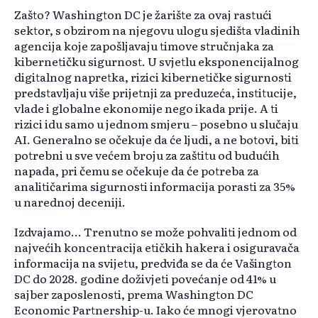
Zašto? Washington DC je žarište za ovaj rastući
sektor, s obzirom na njegovu ulogu sjedišta vladinih
agencija koje zapošljavaju timove stručnjaka za
kibernetičku sigurnost. U svjetlu eksponencijalnog
digitalnog napretka, rizici kibernetičke sigurnosti
predstavljaju više prijetnji za preduzeća, institucije,
vlade i globalne ekonomije nego ikada prije. A ti
rizici idu samo u jednom smjeru – posebno u slučaju
AI. Generalno se očekuje da će ljudi, a ne botovi, biti
potrebni u sve većem broju za zaštitu od budućih
napada, pri čemu se očekuje da će potreba za
analitičarima sigurnosti informacija porasti za 35%
u narednoj deceniji.
Izdvajamo... Trenutno se može pohvaliti jednom od
najvećih koncentracija etičkih hakera i osiguravača
informacija na svijetu, predviđa se da će Vašington
DC do 2028. godine doživjeti povećanje od 41% u
sajber zaposlenosti, prema Washington DC
Economic Partnership-u. Iako će mnogi vjerovatno