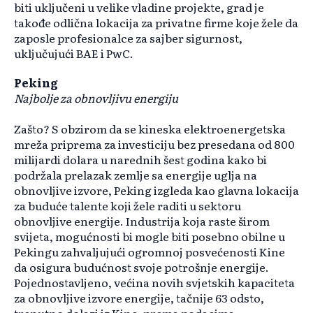
biti uključeni u velike vladine projekte, grad je
takođe odlična lokacija za privatne firme koje žele da
zaposle profesionalce za sajber sigurnost,
uključujući BAE i PwC.
Peking
Najbolje za obnovljivu energiju
Zašto? S obzirom da se kineska elektroenergetska
mreža priprema za investiciju bez presedana od 800
milijardi dolara u narednih šest godina kako bi
podržala prelazak zemlje sa energije uglja na
obnovljive izvore, Peking izgleda kao glavna lokacija
za buduće talente koji žele raditi u sektoru
obnovljive energije. Industrija koja raste širom
svijeta, mogućnosti bi mogle biti posebno obilne u
Pekingu zahvaljujući ogromnoj posvećenosti Kine
da osigura budućnost svoje potrošnje energije.
Pojednostavljeno, većina novih svjetskih kapaciteta
za obnovljive izvore energije, tačnije 63 odsto,