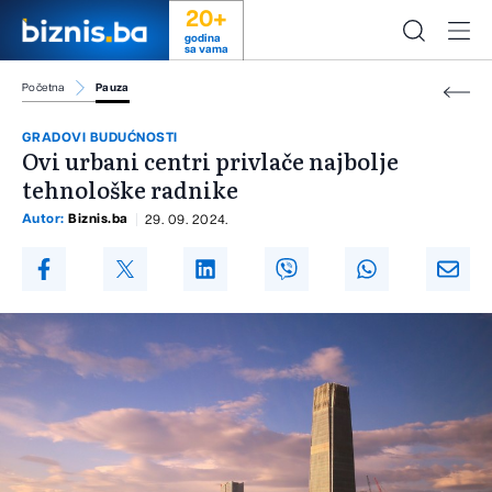
20+
godina
sa vama
Početna
Pauza
GRADOVI BUDUĆNOSTI
Ovi urbani centri privlače najbolje
tehnološke radnike
Autor:
Biznis.ba
29. 09. 2024.