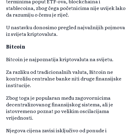
terminima poput ETF-ova, blockchaina i
stablecoina, zbog čega početnicima nije uvijek lako
da razumiju o čemu je riječ.
U nastavku donosimo pregled najvažnijih pojmova
iz svijeta kriptovaluta.
Bitcoin
Bitcoin je najpoznatija kriptovaluta na svijetu.
Za razliku od tradicionalnih valuta, Bitcoin ne
kontrolišu centralne banke niti druge finansijske
institucije.
Zbog toga je popularan među zagovornicima
decentralizovanog finansijskog sistema, ali je
istovremeno poznat po velikim oscilacijama
vrijednosti.
Njegova cijena zavisi isključivo od ponude i