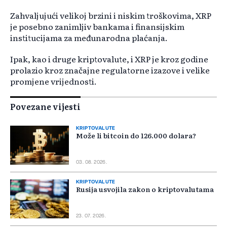
Zahvaljujući velikoj brzini i niskim troškovima, XRP
je posebno zanimljiv bankama i finansijskim
institucijama za međunarodna plaćanja.
Ipak, kao i druge kriptovalute, i XRP je kroz godine
prolazio kroz značajne regulatorne izazove i velike
promjene vrijednosti.
Povezane vijesti
KRIPTOVALUTE
Može li bitcoin do 126.000 dolara?
03. 08. 2026.
KRIPTOVALUTE
Rusija usvojila zakon o kriptovalutama
23. 07. 2026.