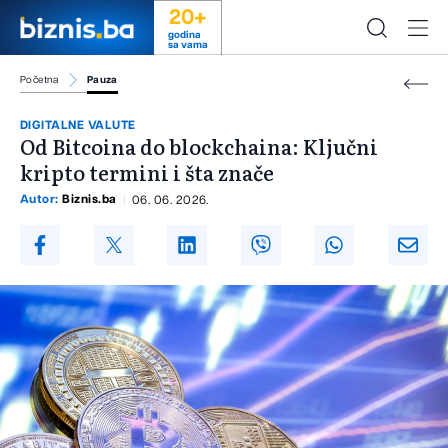
20+
godina
sa vama
Početna
Pauza
DIGITALNE VALUTE
Od Bitcoina do blockchaina: Ključni
kripto termini i šta znače
Autor:
Biznis.ba
06. 06. 2026.