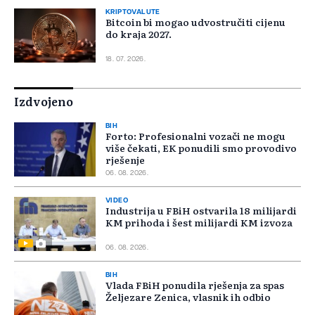
KRIPTOVALUTE
Bitcoin bi mogao udvostručiti cijenu
do kraja 2027.
18. 07. 2026.
Izdvojeno
BIH
Forto: Profesionalni vozači ne mogu
više čekati, EK ponudili smo provodivo
rješenje
06. 08. 2026.
VIDEO
Industrija u FBiH ostvarila 18 milijardi
KM prihoda i šest milijardi KM izvoza
06. 08. 2026.
BIH
Vlada FBiH ponudila rješenja za spas
Željezare Zenica, vlasnik ih odbio