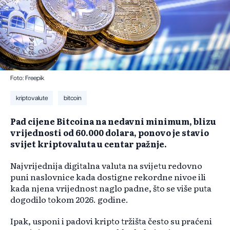
Foto: Freepik
kriptovalute
bitcoin
Pad cijene Bitcoina na nedavni minimum, blizu
vrijednosti od 60.000 dolara, ponovo je stavio
svijet kriptovaluta u centar pažnje.
Najvrijednija digitalna valuta na svijetu redovno
puni naslovnice kada dostigne rekordne nivoe ili
kada njena vrijednost naglo padne, što se više puta
dogodilo tokom 2026. godine.
Ipak, usponi i padovi kripto tržišta često su praćeni