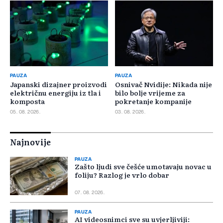
PAUZA
PAUZA
Japanski dizajner proizvodi
Osnivač Nvidije: Nikada nije
električnu energiju iz tla i
bilo bolje vrijeme za
komposta
pokretanje kompanije
05. 08. 2026.
03. 08. 2026.
Najnovije
PAUZA
Zašto ljudi sve češće umotavaju novac u
foliju? Razlog je vrlo dobar
07. 08. 2026.
PAUZA
AI videosnimci sve su uvjerljiviji: