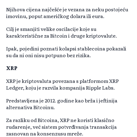
Njihova cijena najčešće je vezana za neku postojeću
imovinu, poput američkog dolara ili eura.
Cilj je smanjiti velike oscilacije koje su
karakteristične za Bitcoin i druge kriptovalute.
Ipak, pojedini poznati kolapsi stablecoina pokazali
su da ni oni nisu potpuno bez rizika.
XRP
XRP je kriptovaluta povezana s platformom XRP
Ledger, koju je razvila kompanija Ripple Labs.
Predstavljena je 2012. godine kao brža i jeftinija
alternativa Bitcoinu.
Za razliku od Bitcoina, XRP ne koristi klasično
rudarenje, već sistem potvrđivanja transakcija
zasnovan na konsenzusu mreže.