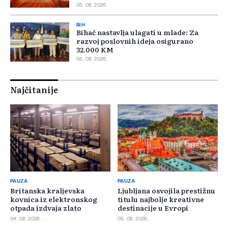
05. 08. 2026.
BIH
Bihać nastavlja ulagati u mlade: Za
razvoj poslovnih ideja osigurano
32.000 KM
05. 08. 2026.
Najčitanije
PAUZA
PAUZA
Britanska kraljevska
Ljubljana osvojila prestižnu
kovnica iz elektronskog
titulu najbolje kreativne
otpada izdvaja zlato
destinacije u Evropi
04. 08. 2026.
05. 08. 2026.