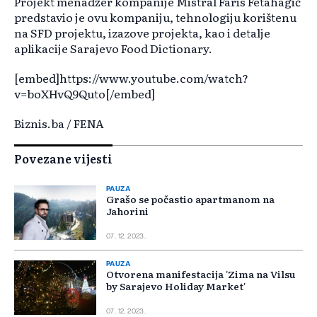
Projekt menadžer kompanije Mistral Faris Fetahagić
predstavio je ovu kompaniju, tehnologiju korištenu
na SFD projektu, izazove projekta, kao i detalje
aplikacije Sarajevo Food Dictionary.
[embed]https://www.youtube.com/watch?
v=boXHvQ9Quto[/embed]
Biznis.ba / FENA
Povezane vijesti
PAUZA
Grašo se počastio apartmanom na
Jahorini
07. 12. 2023.
PAUZA
Otvorena manifestacija 'Zima na Vilsu
by Sarajevo Holiday Market'
07. 12. 2023.