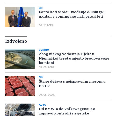
BIH
Forto kod Viole: Uvođenje e-usluga i
ukidanje rominga su naši prioriteti
06. 12. 2023.
Izdvojeno
EVROPA
Zbog niskog vodostaja rijeka u
Njemačkoj teret umjesto brodova voze
kamioni
09. 08. 2026.
BIH
Šta se dešava s neispravnim mesom u
FBiH?
09. 08. 2026.
AUTO
Od BMW-a do Volkswagena: Ko
zapravo kontroliše svjetske