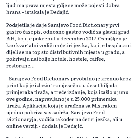
ljudima prava mjesta gdje se može pojesti dobra
hrana – istakala je Dedajić.
Podsjetila je da je Sarajevo Food Dictionary prvi
gastro časopis, odnosno gastro vodič za glavni grad
BiH, koji je pokrenut u decembru 2017. Osmišljen je
kao kvartalni vodič na četiri jezika, koji je besplatan i
dijeli se na top sto distributivnih mjesta u gradu, a
pokrivaju najbolje hotele, hostele, caffee,
restorane…
- Sarajevo Food Dictionary prvobitno je krenuo kroz
print koji je izlazio tromjesečno u deset hiljada
primjeraka tiraža, a treće izdanje, koja izašlo u junu
ove godine, napravljano je u 25.000 primeraka
tiraža. Aplikacija koja je urađena sa Mistralom
ujedno pokriva sav sadržaj Sarajevo Food
Dictionaryja, vodiča također na četiri jezika, ali u
online verziji - dodala je Dedajić.