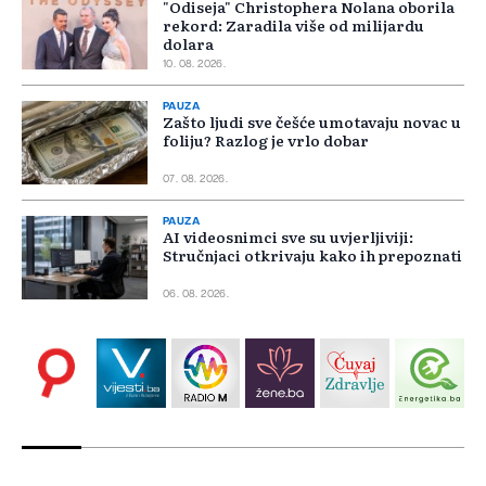
"Odiseja" Christophera Nolana oborila
rekord: Zaradila više od milijardu
dolara
10. 08. 2026.
PAUZA
Zašto ljudi sve češće umotavaju novac u
foliju? Razlog je vrlo dobar
07. 08. 2026.
PAUZA
AI videosnimci sve su uvjerljiviji:
Stručnjaci otkrivaju kako ih prepoznati
06. 08. 2026.