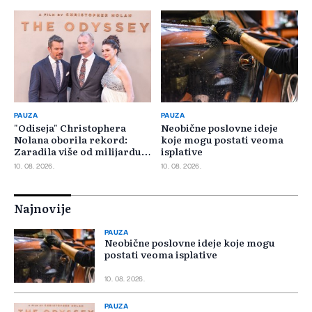
PAUZA
PAUZA
"Odiseja" Christophera
Neobične poslovne ideje
Nolana oborila rekord:
koje mogu postati veoma
Zaradila više od milijardu
isplative
dolara
10. 08. 2026.
10. 08. 2026.
Najnovije
PAUZA
Neobične poslovne ideje koje mogu
postati veoma isplative
10. 08. 2026.
PAUZA