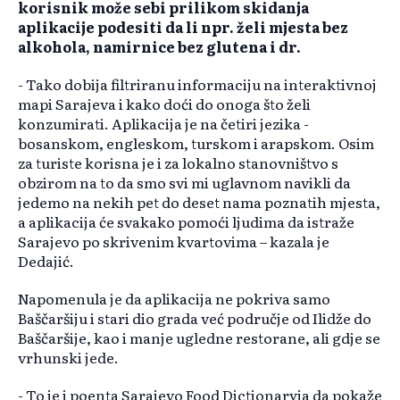
korisnik može sebi prilikom skidanja
aplikacije podesiti da li npr. želi mjesta bez
alkohola, namirnice bez glutena i dr.
- Tako dobija filtriranu informaciju na interaktivnoj
mapi Sarajeva i kako doći do onoga što želi
konzumirati. Aplikacija je na četiri jezika -
bosanskom, engleskom, turskom i arapskom. Osim
za turiste korisna je i za lokalno stanovništvo s
obzirom na to da smo svi mi uglavnom navikli da
jedemo na nekih pet do deset nama poznatih mjesta,
a aplikacija će svakako pomoći ljudima da istraže
Sarajevo po skrivenim kvartovima – kazala je
Dedajić.
Napomenula je da aplikacija ne pokriva samo
Baščaršiju i stari dio grada već područje od Ilidže do
Baščaršije, kao i manje ugledne restorane, ali gdje se
vrhunski jede.
- To je i poenta Sarajevo Food Dictionaryja da pokaže