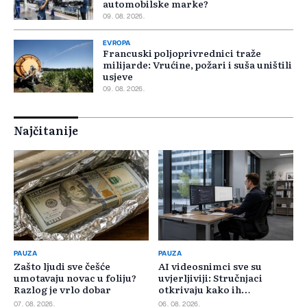
automobilske marke?
09. 08. 2026.
EVROPA
Francuski poljoprivrednici traže
milijarde: Vrućine, požari i suša uništili
usjeve
09. 08. 2026.
Najčitanije
PAUZA
PAUZA
Zašto ljudi sve češće
AI videosnimci sve su
umotavaju novac u foliju?
uvjerljiviji: Stručnjaci
Razlog je vrlo dobar
otkrivaju kako ih
prepoznati
07. 08. 2026.
06. 08. 2026.