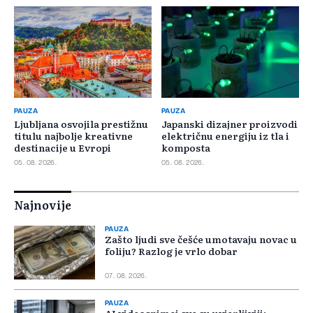
PAUZA
PAUZA
Ljubljana osvojila prestižnu
Japanski dizajner proizvodi
titulu najbolje kreativne
električnu energiju iz tla i
destinacije u Evropi
komposta
05. 08. 2026.
05. 08. 2026.
Najnovije
PAUZA
Zašto ljudi sve češće umotavaju novac u
foliju? Razlog je vrlo dobar
07. 08. 2026.
PAUZA
AI videosnimci sve su uvjerljiviji: