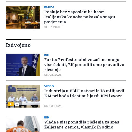
PAUZA
Posluje bez zaposlenih i kase:
Italijanska konoba pokazala snagu
povjerenja
19. 07. 2026.
Izdvojeno
BIH
Forto: Profesionalni vozači ne mogu
više čekati, EK ponudili smo provodivo
rješenje
06. 08. 2026.
VIDEO
Industrija u FBiH ostvarila 18 milijardi
KM prihoda i šest milijardi KM izvoza
06. 08. 2026.
BIH
Vlada FBiH ponudila rješenja za spas
Željezare Zenica, vlasnik ih odbio