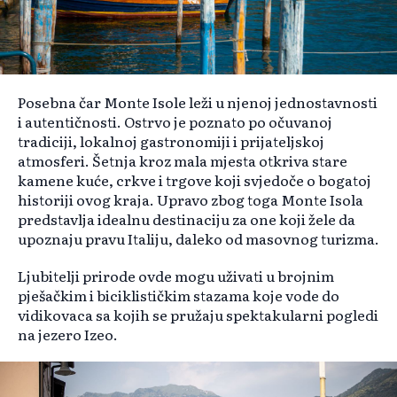
Posebna čar Monte Isole leži u njenoj jednostavnosti
i autentičnosti. Ostrvo je poznato po očuvanoj
tradiciji, lokalnoj gastronomiji i prijateljskoj
atmosferi. Šetnja kroz mala mjesta otkriva stare
kamene kuće, crkve i trgove koji svjedoče o bogatoj
historiji ovog kraja. Upravo zbog toga Monte Isola
predstavlja idealnu destinaciju za one koji žele da
upoznaju pravu Italiju, daleko od masovnog turizma.
Ljubitelji prirode ovde mogu uživati u brojnim
pješačkim i biciklističkim stazama koje vode do
vidikovaca sa kojih se pružaju spektakularni pogledi
na jezero Izeo.