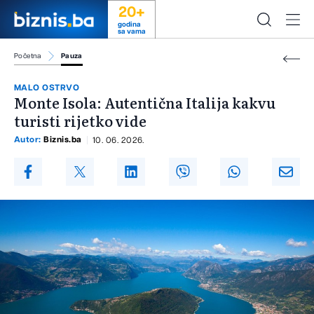
20+
godina
sa vama
Početna
Pauza
MALO OSTRVO
Monte Isola: Autentična Italija kakvu
turisti rijetko vide
Autor:
Biznis.ba
10. 06. 2026.