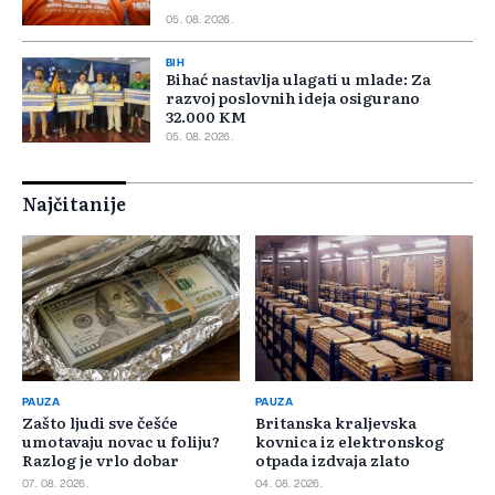
05. 08. 2026.
BIH
Bihać nastavlja ulagati u mlade: Za
razvoj poslovnih ideja osigurano
32.000 KM
05. 08. 2026.
Najčitanije
PAUZA
PAUZA
Zašto ljudi sve češće
Britanska kraljevska
umotavaju novac u foliju?
kovnica iz elektronskog
Razlog je vrlo dobar
otpada izdvaja zlato
07. 08. 2026.
04. 08. 2026.