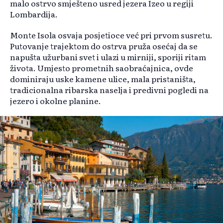
malo ostrvo smješteno usred jezera Izeo u regiji
Lombardija.
Monte Isola osvaja posjetioce već pri prvom susretu.
Putovanje trajektom do ostrva pruža osećaj da se
napušta užurbani svet i ulazi u mirniji, sporiji ritam
života. Umjesto prometnih saobraćajnica, ovde
dominiraju uske kamene ulice, mala pristaništa,
tradicionalna ribarska naselja i predivni pogledi na
jezero i okolne planine.