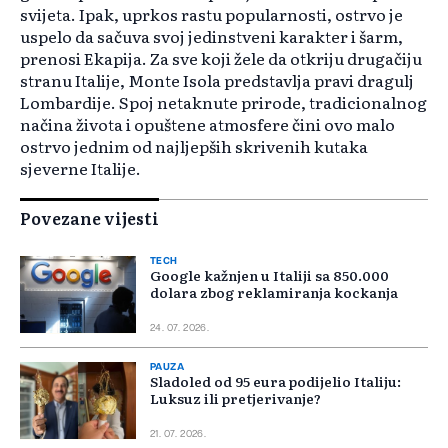
svijeta. Ipak, uprkos rastu popularnosti, ostrvo je
uspelo da sačuva svoj jedinstveni karakter i šarm,
prenosi Ekapija. Za sve koji žele da otkriju drugačiju
stranu Italije, Monte Isola predstavlja pravi dragulj
Lombardije. Spoj netaknute prirode, tradicionalnog
načina života i opuštene atmosfere čini ovo malo
ostrvo jednim od najljepših skrivenih kutaka
sjeverne Italije.
Povezane vijesti
TECH
Google kažnjen u Italiji sa 850.000
dolara zbog reklamiranja kockanja
24. 07. 2026.
PAUZA
Sladoled od 95 eura podijelio Italiju:
Luksuz ili pretjerivanje?
21. 07. 2026.