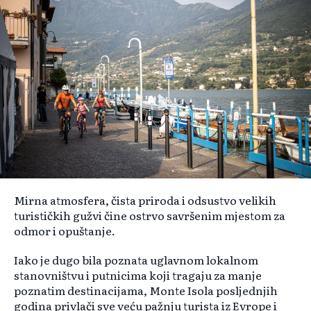
Mirna atmosfera, čista priroda i odsustvo velikih
turističkih gužvi čine ostrvo savršenim mjestom za
odmor i opuštanje.
Iako je dugo bila poznata uglavnom lokalnom
stanovništvu i putnicima koji tragaju za manje
poznatim destinacijama, Monte Isola posljednjih
godina privlači sve veću pažnju turista iz Evrope i