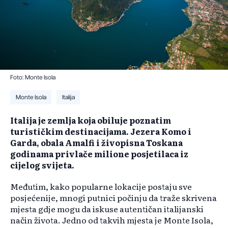
Foto: Monte Isola
Monte Isola
Italija
Italija je zemlja koja obiluje poznatim
turističkim destinacijama. Jezera Komo i
Garda, obala Amalfi i živopisna Toskana
godinama privlače milione posjetilaca iz
cijelog svijeta.
Međutim, kako popularne lokacije postaju sve
posjećenije, mnogi putnici počinju da traže skrivena
mjesta gdje mogu da iskuse autentičan italijanski
način života. Jedno od takvih mjesta je Monte Isola,