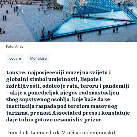
Foto: Arhiv
Louvre
Mona Lisa
Louvre, najposjećeniji muzej na svijetu i
globalni simbol umjetnosti, ljepote i
izdržljivosti, odoleo je ratu, teroru i pandemiji
– ali je u ponedjeljak njegov rad zaustavljen
zbog sopstvenog osoblja, koje kaže da se
institucija raspada pod teretom masovnog
turizma, prenosi Associated press i konstatuje
da je to bio gotovo nezamisliv prizor.
Dom djela Leonarda da Vinčija i milenijumskih