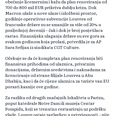
obećanje licemernim i kažu da plan renoviranja od
700 do 800 mil EUR prikriva dublju krizu. Dok
Macron ulaže u nove ulaze i izložbeni prostor,
godišnje operativne subvencije Louvrea od
francuske države su se smanjile za više od 20% u
posljednjoj deceniji – čak i dok je broj posjetilaca
rastao. Finansijska ulaganja države su sve gora sa
svakom godinom koja prolazi, potvrdila je za AP
Sara Sefijan iz sindikata CGT Culture.
Očekuje se da će kompletan plan renoviranja biti
finansiran prihodima od ulaznica, privatnim
donacijama, državnim sredstvima i naknadama za
licenciranje od strane filijale Louvrea u Abu
Dhabiju, kao i da će cijene ulaznica za turiste van EU
porasti kasnije ove godine.
Za razliku od drugih značajnih lokaliteta u Parizu,
poput katedrale Notre Dam ili muzeja Centar
Pompidu, koji se trenutno restauriraju uz podršku
vlade, Louvre ostaje zaglavljen u neizvjesnosti – nije