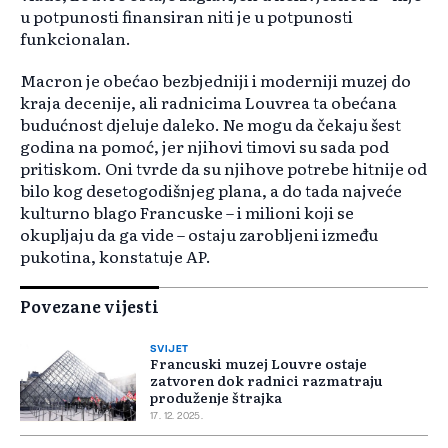
u potpunosti finansiran niti je u potpunosti
funkcionalan.
Macron je obećao bezbjedniji i moderniji muzej do
kraja decenije, ali radnicima Louvrea ta obećana
budućnost djeluje daleko. Ne mogu da čekaju šest
godina na pomoć, jer njihovi timovi su sada pod
pritiskom. Oni tvrde da su njihove potrebe hitnije od
bilo kog desetogodišnjeg plana, a do tada najveće
kulturno blago Francuske – i milioni koji se
okupljaju da ga vide – ostaju zarobljeni između
pukotina, konstatuje AP.
Povezane vijesti
SVIJET
Francuski muzej Louvre ostaje
zatvoren dok radnici razmatraju
produženje štrajka
17. 12. 2025.