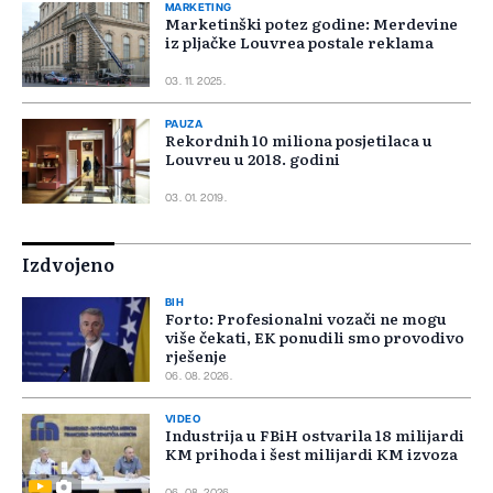
MARKETING
Marketinški potez godine: Merdevine
iz pljačke Louvrea postale reklama
03. 11. 2025.
PAUZA
Rekordnih 10 miliona posjetilaca u
Louvreu u 2018. godini
03. 01. 2019.
Izdvojeno
BIH
Forto: Profesionalni vozači ne mogu
više čekati, EK ponudili smo provodivo
rješenje
06. 08. 2026.
VIDEO
Industrija u FBiH ostvarila 18 milijardi
KM prihoda i šest milijardi KM izvoza