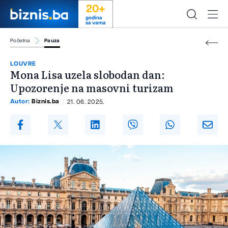
20+
godina
sa vama
Početna
Pauza
LOUVRE
Mona Lisa uzela slobodan dan:
Upozorenje na masovni turizam
Autor:
Biznis.ba
21. 06. 2025.