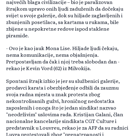
najvećih blaga civilizacije – bio je paralizovan
štrajkom upravo onih ljudi zaduženih da dočekaju
svijet u svoje galerije, dok su hiljade zaglavljenih i
zbunjenih posetilaca, sa kartama u rukama, bile
zbijene u nepokretne redove ispod staklene
piramide.
- Ovo je kao jauk Mona Lise. Hiljade ljudi čekaju,
nema komunikacije, nema objašnjenja.
Pretpostavljam da čak i njoj treba slobodan dan -
rekao je Kevin Vord (62) iz Milvokija.
Spontani štrajk izbio je jer su službenici galerije,
prodavci karata i obezbjeđenje odbili da zauzmu
svoja radna mjesta u znak protesta zbog
nekontrolisanih gužvi, hroničnog nedostatka
zaposlenih i onoga što je jedan sindikat nazvao
"neodrživim" uslovima rada. Kristijan Galani, član
nacionalne kancelarije sindikata CGT Culture i
predstavnik u Louvreu, rekao je za AFP da su radnici
Luvra protestovali zbog "prenatrpanosti i