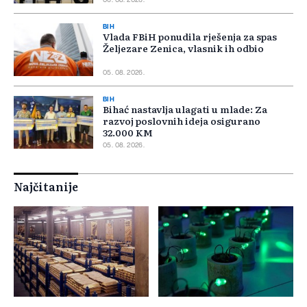
06. 08. 2026.
BIH
Vlada FBiH ponudila rješenja za spas
Željezare Zenica, vlasnik ih odbio
05. 08. 2026.
BIH
Bihać nastavlja ulagati u mlade: Za
razvoj poslovnih ideja osigurano
32.000 KM
05. 08. 2026.
Najčitanije