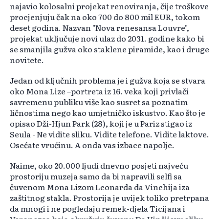
najavio kolosalni projekat renoviranja, čije troškove
procjenjuju čak na oko 700 do 800 mil EUR, tokom
deset godina. Nazvan "Nova renesansa Louvre",
projekat uključuje novi ulaz do 2031. godine kako bi
se smanjila gužva oko staklene piramide, kao i druge
novitete.
Jedan od ključnih problema je i gužva koja se stvara
oko Mona Lize –portreta iz 16. veka koji privlači
savremenu publiku više kao susret sa poznatim
ličnostima nego kao umjetničko iskustvo. Kao što je
opisao Dži-Hjun Park (28), koji je u Pariz stigao iz
Seula - Ne vidite sliku. Vidite telefone. Vidite laktove.
Osećate vrućinu. A onda vas izbace napolje.
Naime, oko 20.000 ljudi dnevno posjeti najveću
prostoriju muzeja samo da bi napravili selfi sa
čuvenom Mona Lizom Leonarda da Vinchija iza
zaštitnog stakla. Prostorija je uvijek toliko pretrpana
da mnogi i ne pogledaju remek-djela Ticijana i