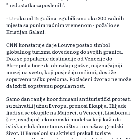
"nedostatka zaposlenih".
- U roku od 15 godina izgubili smo oko 200 radnih
mjesta sa punim radnim vremenom - požalio se
Kristijan Galani.
CNN konstatuje da je Louvre postao simbol
globalnog turizma dovedenog do svojih granica.
Dok se popularne destinacije od Venecije do
Akropolja bore da obuzdaju gužve, najznačajniji
muzej na svetu, koji posjećuju milioni, dostiže
sopstvenu tačku preloma. Pozlaćeni dvorac ne može
da izdrži sopstvenu popularnost.
Samo dan ranije koordinisani antituristički protesti
su zahvatili južnu Evropu, prenosi Ekapija. Hiljade
ljudi su se okupile na Majorci, u Veneciji, Lisabonu i
šire, osuđujući ekonomski model za koji kažu da
istiskuje lokalno stanovništvo i narušava gradski
život. U Barseloni su aktivisti prskali turiste