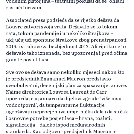
vodenim pištoljima – teatralni pokušaj da se "ohladi"
rastući turizam.
Associated press podsjeća da se rijetko dešava da
Louvre zatvori svoja vrata. Dešavalo se to tokom
rata, tokom pandemije i u nekoliko štrajkova –
uključujući spontane štrajkove zbog prenatrpanosti
2019. i strahove za bezbjednost 2013. Ali rijetko se to
dešavalo tako iznenada, bez upozorenja i pred očima
gomile posjetilaca.
Sve ovo se dešava samo nekoliko mjeseci nakon što
je predsjednik Emmanuel Macron predstavio
sveobuhvatni, decenijski plan za spasavanje Louvre.
Naime direktorica Louvrea Laurent de Carr
upozorila je u januaru da dijelovi zgrade "više nisu
vodootporni", da temperaturne fluktuacije
ugrožavaju neprocjenjiva umjetnička dela i da su čak
i osnovne potrebe posjetilaca – hrana, toaleti,
signalizacija – daleko ispod međunarodnih
standarda. Kao odgovor predsjednik Macron je