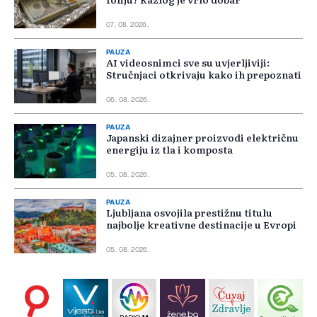
07. 08. 2026.
PAUZA
AI videosnimci sve su uvjerljiviji:
Stručnjaci otkrivaju kako ih prepoznati
06. 08. 2026.
PAUZA
Japanski dizajner proizvodi električnu
energiju iz tla i komposta
05. 08. 2026.
PAUZA
Ljubljana osvojila prestižnu titulu
najbolje kreativne destinacije u Evropi
05. 08. 2026.