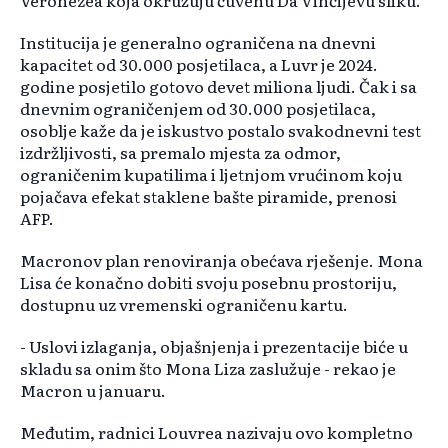
Veronezea koja okružuju čuvenu Da Vinčijevu sliku.
Institucija je generalno ograničena na dnevni
kapacitet od 30.000 posjetilaca, a Luvr je 2024.
godine posjetilo gotovo devet miliona ljudi. Čak i sa
dnevnim ograničenjem od 30.000 posjetilaca,
osoblje kaže da je iskustvo postalo svakodnevni test
izdržljivosti, sa premalo mjesta za odmor,
ograničenim kupatilima i ljetnjom vrućinom koju
pojačava efekat staklene bašte piramide, prenosi
AFP.
Macronov plan renoviranja obećava rješenje. Mona
Lisa će konačno dobiti svoju posebnu prostoriju,
dostupnu uz vremenski ograničenu kartu.
- Uslovi izlaganja, objašnjenja i prezentacije biće u
skladu sa onim što Mona Liza zaslužuje - rekao je
Macron u januaru.
Međutim, radnici Louvrea nazivaju ovo kompletno