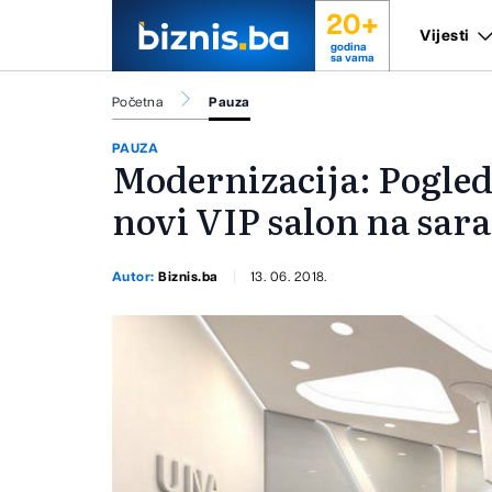
20+
Vijesti
godina
sa vama
Početna
Pauza
PAUZA
Modernizacija: Pogleda
novi VIP salon na sa
Autor:
Biznis.ba
13. 06. 2018.