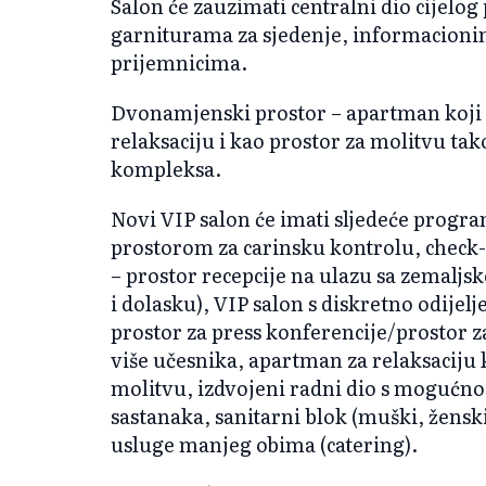
Salon će zauzimati centralni dio cijelog
garniturama za sjedenje, informacionim
prijemnicima.
Dvonamjenski prostor – apartman koji će
relaksaciju i kao prostor za molitvu tak
kompleksa.
Novi VIP salon će imati sljedeće progr
prostorom za carinsku kontrolu, check-
– prostor recepcije na ulazu sa zemaljsk
i dolasku), VIP salon s diskretno odije
prostor za press konferencije/prostor z
više učesnika, apartman za relaksaciju k
molitvu, izdvojeni radni dio s mogućn
sastanaka, sanitarni blok (muški, ženski
usluge manjeg obima (catering).