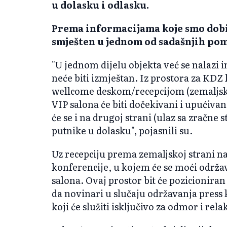
u dolasku i odlasku.
Prema informacijama koje smo dobil
smješten u jednom od sadašnjih po
"U jednom dijelu objekta već se nalazi 
neće biti izmještan. Iz prostora za KDZ 
wellcome deskom/recepcijom (zemaljska
VIP salona će biti dočekivani i upućivan
će se i na drugoj strani (ulaz sa zračne 
putnike u dolasku", pojasnili su.
Uz recepciju prema zemaljskoj strani nal
konferencije, u kojem će se moći održav
salona. Ovaj prostor bit će pozicioniran
da novinari u slučaju održavanja press 
koji će služiti isključivo za odmor i rela