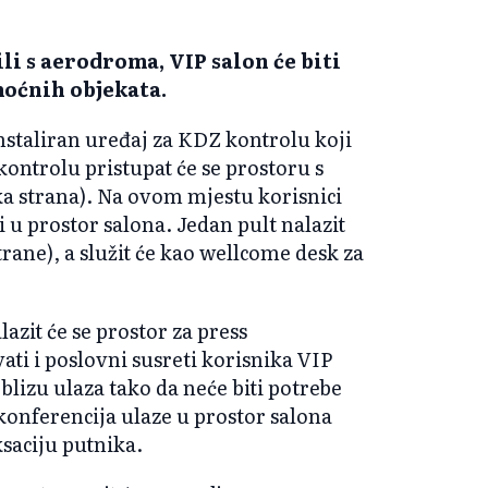
i s aerodroma, VIP salon će biti
moćnih objekata.
instaliran uređaj za KDZ kontrolu koji
kontrolu pristupat će se prostoru s
 strana). Na ovom mjestu korisnici
i u prostor salona. Jedan pult nalazit
strane), a služit će kao wellcome desk za
azit će se prostor za press
ati i poslovni susreti korisnika VIP
 blizu ulaza tako da neće biti potrebe
konferencija ulaze u prostor salona
ksaciju putnika.