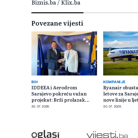
Biznis.ba / Klix.ba
Povezane vijesti
BIH
KOMPANIJE
IDDEEA i Aerodrom
Ryanair obusta
Sarajevo pokreću važan
letove za Saraj
projekat: Brži prolazak
nove linije u lje
granice
30. 07. 2026.
30. 07. 2026.