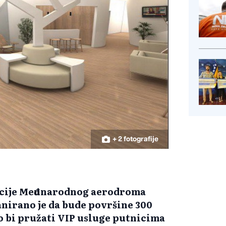
+ 2 fotografije
acije Međunarodnog aerodroma
lanirano je da bude površine 300
o bi pružati VIP usluge putnicima