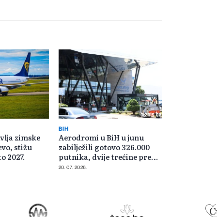
BIH
vlja zimske
Aerodromi u BiH u junu
evo, stižu
zabilježili gotovo 326.000
to 2027.
putnika, dvije trećine preko
Sarajeva
20. 07. 2026.