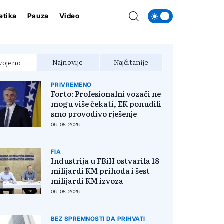
etika
Pauza
Video
Najnovije
Najčitanije
vojeno
PRIVREMENO
Forto: Profesionalni vozači ne
mogu više čekati, EK ponudili
smo provodivo rješenje
06. 08. 2026.
FIA
Industrija u FBiH ostvarila 18
milijardi KM prihoda i šest
milijardi KM izvoza
06. 08. 2026.
BEZ SPREMNOSTI DA PRIHVATI