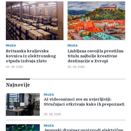
PAUZA
PAUZA
Britanska kraljevska
Ljubljana osvojila prestižnu
kovnica iz elektronskog
titulu najbolje kreativne
otpada izdvaja zlato
destinacije u Evropi
04. 08. 2026.
05. 08. 2026.
Najnovije
PAUZA
AI videosnimci sve su uvjerljiviji:
Stručnjaci otkrivaju kako ih prepoznati
06. 08. 2026.
PAUZA
Japanski dizajner proizvodi električnu