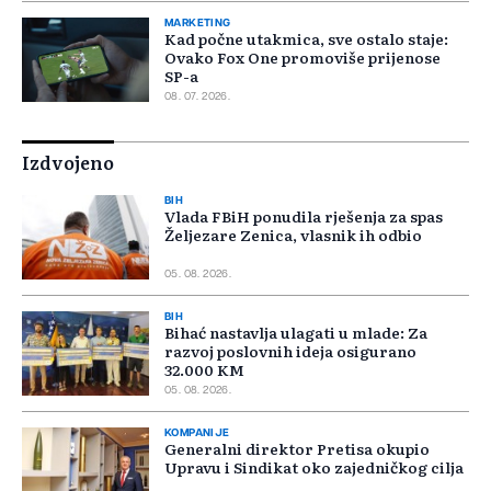
MARKETING
Kad počne utakmica, sve ostalo staje:
Ovako Fox One promoviše prijenose
SP-a
08. 07. 2026.
Izdvojeno
BIH
Vlada FBiH ponudila rješenja za spas
Željezare Zenica, vlasnik ih odbio
05. 08. 2026.
BIH
Bihać nastavlja ulagati u mlade: Za
razvoj poslovnih ideja osigurano
32.000 KM
05. 08. 2026.
KOMPANIJE
Generalni direktor Pretisa okupio
Upravu i Sindikat oko zajedničkog cilja