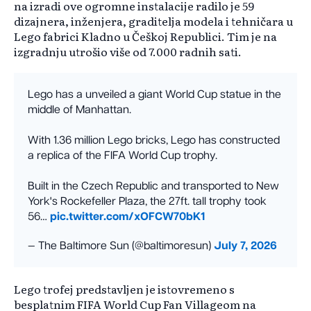
na izradi ove ogromne instalacije radilo je 59
dizajnera, inženjera, graditelja modela i tehničara u
Lego fabrici Kladno u Češkoj Republici. Tim je na
izgradnju utrošio više od 7.000 radnih sati.
Lego has a unveiled a giant World Cup statue in the
middle of Manhattan.
With 1.36 million Lego bricks, Lego has constructed
a replica of the FIFA World Cup trophy.
Built in the Czech Republic and transported to New
York's Rockefeller Plaza, the 27ft. tall trophy took
56…
pic.twitter.com/xOFCW70bK1
— The Baltimore Sun (@baltimoresun)
July 7, 2026
Lego trofej predstavljen je istovremeno s
besplatnim FIFA World Cup Fan Villageom na