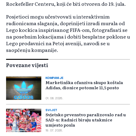
Rockefeller Centeru, koji će biti otvoren do 19. jula.
Posjetioci mogu učestvovati u interaktivnim
radionicama slaganja, doprinijeti izradi murala od
Lego kockica inspirisanog FIFA-om, fotografisati se
na posebnim lokacijama i dobiti besplatne poklone u
Lego prodavnici na Petoj aveniji, navodi se u
saopćenju kompanije.
Povezane vijesti
KOMPANIJE
Marketinška ofanziva skupo koštala
Adidas, dionice potonule 11,5 posto
01. 08. 2026.
SVIJET
Svjetsko prvenstvo paralizovalo rad u
SAD-u: Radnici biraju utakmice
umjesto posla
19. 07. 2026.