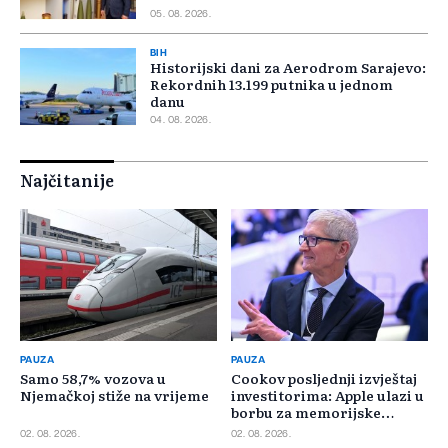
05. 08. 2026.
BIH
Historijski dani za Aerodrom Sarajevo:
Rekordnih 13.199 putnika u jednom
danu
04. 08. 2026.
Najčitanije
PAUZA
PAUZA
Samo 58,7% vozova u
Cookov posljednji izvještaj
Njemačkoj stiže na vrijeme
investitorima: Apple ulazi u
borbu za memorijske
čipove
02. 08. 2026.
02. 08. 2026.