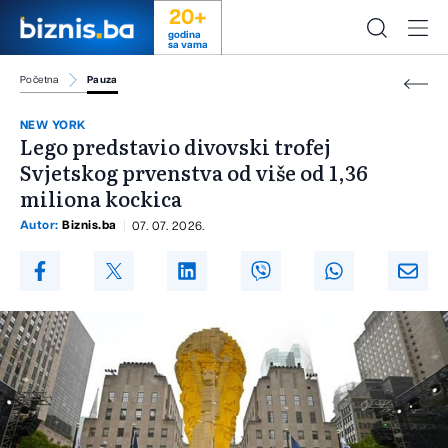
20+
godina
sa vama
Početna
Pauza
NEW YORK
Lego predstavio divovski trofej
Svjetskog prvenstva od više od 1,36
miliona kockica
Autor:
Biznis.ba
07. 07. 2026.