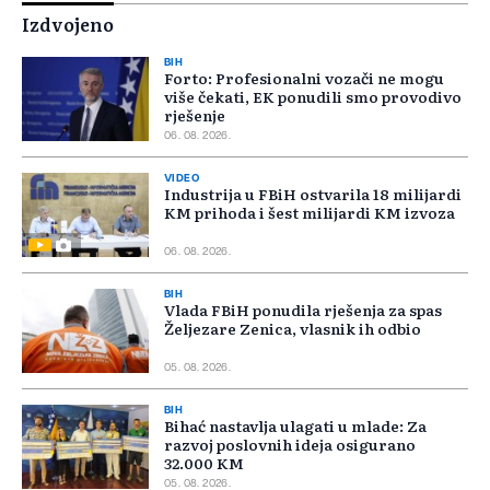
Izdvojeno
BIH
Forto: Profesionalni vozači ne mogu
više čekati, EK ponudili smo provodivo
rješenje
06. 08. 2026.
VIDEO
Industrija u FBiH ostvarila 18 milijardi
KM prihoda i šest milijardi KM izvoza
06. 08. 2026.
BIH
Vlada FBiH ponudila rješenja za spas
Željezare Zenica, vlasnik ih odbio
05. 08. 2026.
BIH
Bihać nastavlja ulagati u mlade: Za
razvoj poslovnih ideja osigurano
32.000 KM
05. 08. 2026.