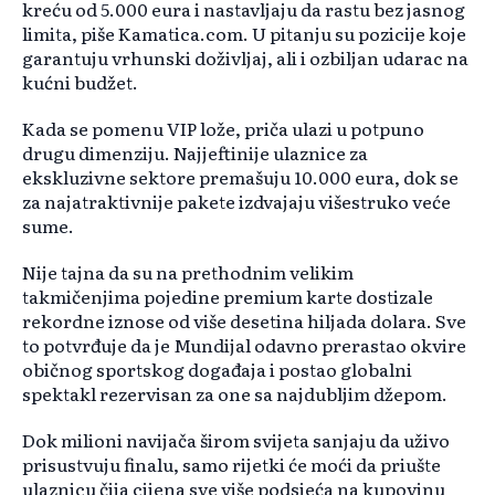
kreću od 5.000 eura i nastavljaju da rastu bez jasnog
limita, piše Kamatica.com. U pitanju su pozicije koje
garantuju vrhunski doživljaj, ali i ozbiljan udarac na
kućni budžet.
Kada se pomenu VIP lože, priča ulazi u potpuno
drugu dimenziju. Najjeftinije ulaznice za
ekskluzivne sektore premašuju 10.000 eura, dok se
za najatraktivnije pakete izdvajaju višestruko veće
sume.
Nije tajna da su na prethodnim velikim
takmičenjima pojedine premium karte dostizale
rekordne iznose od više desetina hiljada dolara. Sve
to potvrđuje da je Mundijal odavno prerastao okvire
običnog sportskog događaja i postao globalni
spektakl rezervisan za one sa najdubljim džepom.
Dok milioni navijača širom svijeta sanjaju da uživo
prisustvuju finalu, samo rijetki će moći da priušte
ulaznicu čija cijena sve više podsjeća na kupovinu