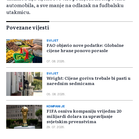
automobila, a sve manje na odlazak na fudbalsku
utakmicu.
Povezane vijesti
SVIJET
FAO objavio nove podatke: Globalne
cijene hrane ponovo porasle
07. 08. 2026.
SVIJET
Wright: Cijene goriva trebale bi pasti u
narednim sedmicama
05. 08. 2026.
KOMPANIJE
FIFA osniva kompaniju vrijednu 20
milijardi dolara za upravljanje
svjetskim prvenstvima
29. 07. 2026.