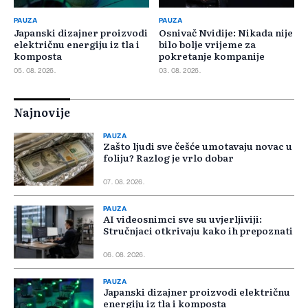
PAUZA
PAUZA
Japanski dizajner proizvodi
Osnivač Nvidije: Nikada nije
električnu energiju iz tla i
bilo bolje vrijeme za
komposta
pokretanje kompanije
05. 08. 2026.
03. 08. 2026.
Najnovije
PAUZA
Zašto ljudi sve češće umotavaju novac u
foliju? Razlog je vrlo dobar
07. 08. 2026.
PAUZA
AI videosnimci sve su uvjerljiviji:
Stručnjaci otkrivaju kako ih prepoznati
06. 08. 2026.
PAUZA
Japanski dizajner proizvodi električnu
energiju iz tla i komposta