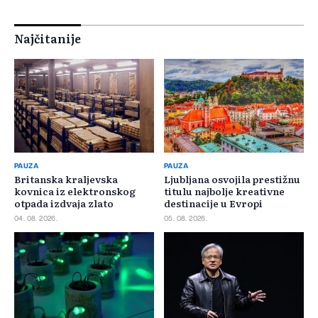
Najčitanije
PAUZA
PAUZA
Britanska kraljevska
Ljubljana osvojila prestižnu
kovnica iz elektronskog
titulu najbolje kreativne
otpada izdvaja zlato
destinacije u Evropi
04. 08. 2026.
05. 08. 2026.