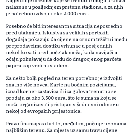
Najjeftinije ulaznice koje se trenutno mogu pronaći
nalaze se u posljednjem prstenu stadiona, a za njih
je potrebno izdvojiti oko 2.000 eura.
Posebno će biti interesantna situacija neposredno
pred utakmicu. Iskustva sa velikih sportskih
događaja pokazuju da cijene na crnom tržištu i među
preprodavcima dostižu vrhunac u posljednjih
nekoliko sati pred početak meča, kada navijači u
očaju pokušavaju da dođu do dragocjenog parčeta
papira koji vodi na stadion.
Za nešto bolji pogled na teren potrebno je izdvojiti
znatno više novca. Karte na bočnim pozicijama,
iznad korner zastavica ili iza golova trenutno se
prodaju za oko 3.500 eura, što je suma za koju se
može organizovati pristojan višednevni odmor u
nekoj od evropskih prijestonica.
Pravo finansijsko ludilo, međutim, počinje u zonama
najbližim terenu. Za mjesta uz samu travu cijene