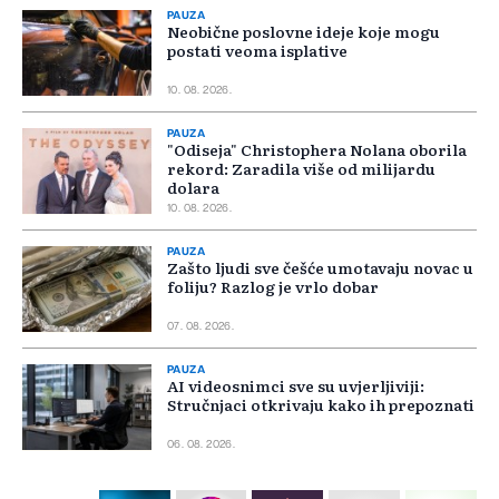
PAUZA
Neobične poslovne ideje koje mogu
postati veoma isplative
10. 08. 2026.
PAUZA
"Odiseja" Christophera Nolana oborila
rekord: Zaradila više od milijardu
dolara
10. 08. 2026.
PAUZA
Zašto ljudi sve češće umotavaju novac u
foliju? Razlog je vrlo dobar
07. 08. 2026.
PAUZA
AI videosnimci sve su uvjerljiviji:
Stručnjaci otkrivaju kako ih prepoznati
06. 08. 2026.