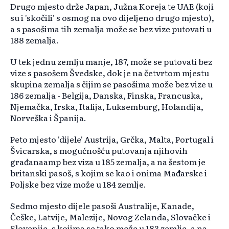
Drugo mjesto drže Japan, Južna Koreja te UAE (koji
su i 'skočili' s osmog na ovo dijeljeno drugo mjesto),
a s pasošima tih zemalja može se bez vize putovati u
188 zemalja.
U tek jednu zemlju manje, 187, može se putovati bez
vize s pasošem Švedske, dok je na četvrtom mjestu
skupina zemalja s čijim se pasošima može bez vize u
186 zemalja - Belgija, Danska, Finska, Francuska,
Njemačka, Irska, Italija, Luksemburg, Holandija,
Norveška i Španija.
Peto mjesto 'dijele' Austrija, Grčka, Malta, Portugal i
Švicarska, s mogućnošću putovanja njihovih
građanaamp bez viza u 185 zemalja, a na šestom je
britanski pasoš, s kojim se kao i onima Mađarske i
Poljske bez vize može u 184 zemlje.
Sedmo mjesto dijele pasoši Australije, Kanade,
Češke, Latvije, Malezije, Novog Zelanda, Slovačke i
Slovenije, s kojima se tako može u 183 zemlje, a na