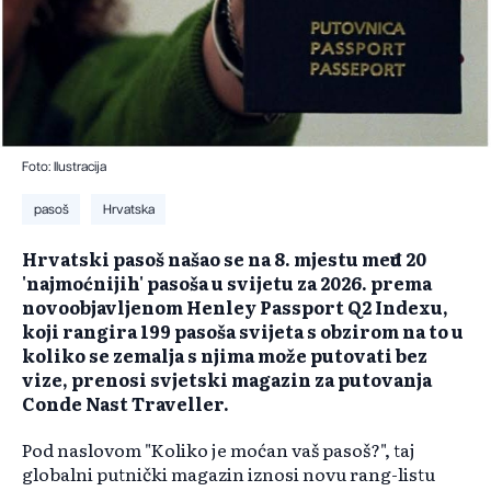
Foto: Ilustracija
pasoš
Hrvatska
Hrvatski pasoš našao se na 8. mjestu među 20
'najmoćnijih' pasoša u svijetu za 2026. prema
novoobjavljenom Henley Passport Q2 Indexu,
koji rangira 199 pasoša svijeta s obzirom na to u
koliko se zemalja s njima može putovati bez
vize, prenosi svjetski magazin za putovanja
Conde Nast Traveller.
Pod naslovom "Koliko je moćan vaš pasoš?", taj
globalni putnički magazin iznosi novu rang-listu