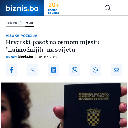
20+
godina
sa vama
Početna
Pauza
VISOKA POZICIJA
Hrvatski pasoš na osmom mjestu
"najmoćnijih" na svijetu
Autor:
Biznis.ba
02. 07. 2026.