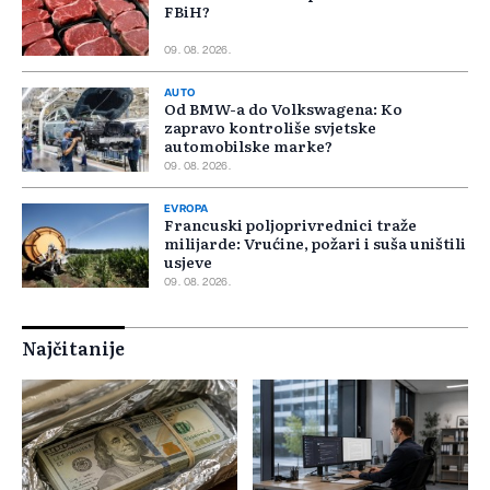
FBiH?
09. 08. 2026.
AUTO
Od BMW-a do Volkswagena: Ko
zapravo kontroliše svjetske
automobilske marke?
09. 08. 2026.
EVROPA
Francuski poljoprivrednici traže
milijarde: Vrućine, požari i suša uništili
usjeve
09. 08. 2026.
Najčitanije