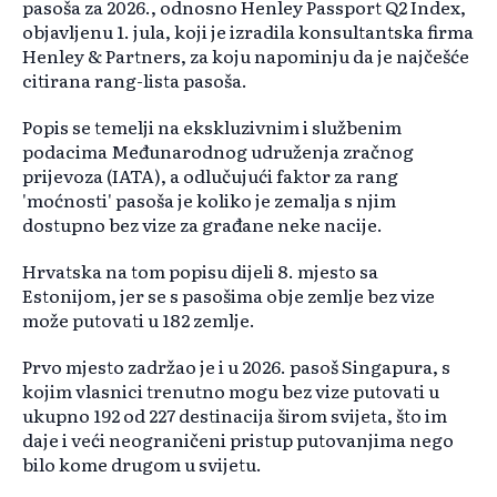
pasoša za 2026., odnosno Henley Passport Q2 Index,
objavljenu 1. jula, koji je izradila konsultantska firma
Henley & Partners, za koju napominju da je najčešće
citirana rang-lista pasoša.
Popis se temelji na ekskluzivnim i službenim
podacima Međunarodnog udruženja zračnog
prijevoza (IATA), a odlučujući faktor za rang
'moćnosti' pasoša je koliko je zemalja s njim
dostupno bez vize za građane neke nacije.
Hrvatska na tom popisu dijeli 8. mjesto sa
Estonijom, jer se s pasošima obje zemlje bez vize
može putovati u 182 zemlje.
Prvo mjesto zadržao je i u 2026. pasoš Singapura, s
kojim vlasnici trenutno mogu bez vize putovati u
ukupno 192 od 227 destinacija širom svijeta, što im
daje i veći neograničeni pristup putovanjima nego
bilo kome drugom u svijetu.