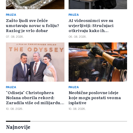
PAUZA
PAUZA
Zašto ljudi sve češće
AI videosnimci sve su
umotavaju novac u foliju?
uvjerljiviji: Stručnjaci
Razlog je vrlo dobar
otkrivaju kako ih
prepoznati
07. 08. 2026.
06. 08. 2026.
PAUZA
PAUZA
"Odiseja" Christophera
Neobične poslovne ideje
Nolana oborila rekord:
koje mogu postati veoma
Zaradila više od milijardu
isplative
dolara
10. 08. 2026.
10. 08. 2026.
Najnovije