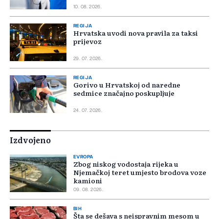
10. 08. 2026.
REGIJA
Hrvatska uvodi nova pravila za taksi
prijevoz
29. 07. 2026.
REGIJA
Gorivo u Hrvatskoj od naredne
sedmice značajno poskupljuje
24. 07. 2026.
Izdvojeno
EVROPA
Zbog niskog vodostaja rijeka u
Njemačkoj teret umjesto brodova voze
kamioni
09. 08. 2026.
BIH
Šta se dešava s neispravnim mesom u