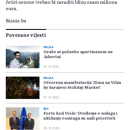
četiri sezone trebao bi zaraditi blizu osam miliona
eura.
Biznis.ba
Povezane vijesti
PAUZA
Grašo se počastio apartmanom na
Jahorini
07. 12. 2023.
PAUZA
Otvorena manifestacija 'Zima na Vilsu
by Sarajevo Holiday Market'
07. 12. 2023.
BIH
Forto kod Viole: Uvođenje e-usluga i
ukidanje rominga su naši prioriteti
06. 12. 2023.