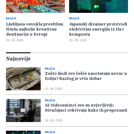
PAUZA
PAUZA
Ljubljana osvojila prestižnu
Japanski dizajner proizvodi
titulu najbolje kreativne
električnu energiju iz tla i
destinacije u Evropi
komposta
05. 08. 2026.
05. 08. 2026.
Najnovije
PAUZA
Zašto ljudi sve češće umotavaju novac u
foliju? Razlog je vrlo dobar
07. 08. 2026.
PAUZA
AI videosnimci sve su uvjerljiviji:
Stručnjaci otkrivaju kako ih prepoznati
06. 08. 2026.
PAUZA