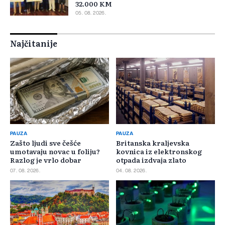
32.000 KM
05. 08. 2026.
Najčitanije
PAUZA
PAUZA
Zašto ljudi sve češće
Britanska kraljevska
umotavaju novac u foliju?
kovnica iz elektronskog
Razlog je vrlo dobar
otpada izdvaja zlato
07. 08. 2026.
04. 08. 2026.