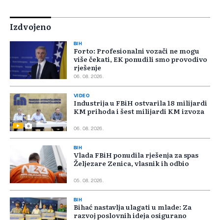
Izdvojeno
BIH
Forto: Profesionalni vozači ne mogu
više čekati, EK ponudili smo provodivo
rješenje
06. 08. 2026.
VIDEO
Industrija u FBiH ostvarila 18 milijardi
KM prihoda i šest milijardi KM izvoza
06. 08. 2026.
BIH
Vlada FBiH ponudila rješenja za spas
Željezare Zenica, vlasnik ih odbio
05. 08. 2026.
BIH
Bihać nastavlja ulagati u mlade: Za
razvoj poslovnih ideja osigurano