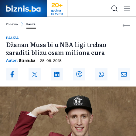
20+
godina
sa vama
Početna
Pauza
PAUZA
Džanan Musa bi u NBA ligi trebao
zaraditi blizu osam miliona eura
Autor:
Biznis.ba
28. 06. 2018.