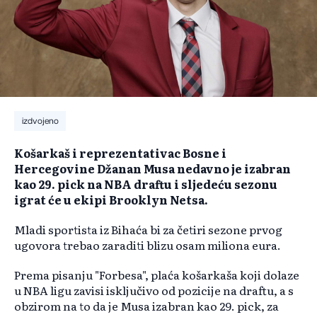
izdvojeno
Košarkaš i reprezentativac Bosne i
Hercegovine Džanan Musa nedavno je izabran
kao 29. pick na NBA draftu i sljedeću sezonu
igrat će u ekipi Brooklyn Netsa.
Mladi sportista iz Bihaća bi za četiri sezone prvog
ugovora trebao zaraditi blizu osam miliona eura.
Prema pisanju "Forbesa", plaća košarkaša koji dolaze
u NBA ligu zavisi isključivo od pozicije na draftu, a s
obzirom na to da je Musa izabran kao 29. pick, za