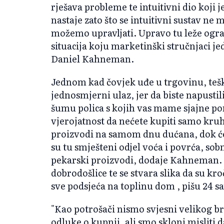
rješava probleme te intuitivni dio koji j
nastaje zato što se intuitivni sustav ne 
možemo upravljati. Upravo tu leže ogran
situacija koju marketinški stručnjaci j
Daniel Kahneman.
Jednom kad čovjek uđe u trgovinu, teško 
jednosmjerni ulaz, jer da biste napusti
šumu polica s kojih vas mame sjajne pon
vjerojatnost da nećete kupiti samo kruh
proizvodi na samom dnu dućana, dok će
su tu smješteni odjel voća i povrća, sobn
pekarski proizvodi, dodaje Kahneman. 
dobrodošlice te se stvara slika da su kr
sve podsjeća na toplinu dom , pišu 24 sa
"Kao potrošači nismo svjesni velikog br
odluke o kupnji, ali smo skloni misliti d