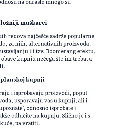
 odnosu na odrasle mnogo su
dložniji muškarci
okih redova najčešće sadrže popularne
o, za njih, alternativnih proizvoda.
ustavljanju ili tzv. Boomerang efektu,
 obave kupnju nečega što im treba, a
i.
neplanskoj kupnji
raju i isprobavaju proizvodi, poput
oda, usporavaju vas u kupnji, ali i
 upoznate’, odnosno isprobate i
akše odlučite na kupnju. Slično je i s
uće, pa vratiti.