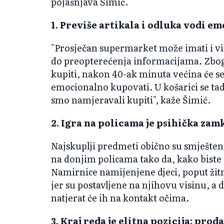
pojašnjava Šimić.
1. Previše artikala i odluka vodi e
"Prosječan supermarket može imati i viš
do preopterećenja informacijama. Zbog
kupiti, nakon 40-ak minuta većina će se l
emocionalno kupovati. U košarici se tad
smo namjeravali kupiti", kaže Šimić.
2. Igra na policama je psihička zamk
Najskuplji predmeti obično su smješteni
na donjim policama tako da, kako biste 
Namirnice namijenjene djeci, poput žitn
jer su postavljene na njihovu visinu, a
natjerat će ih na kontakt očima.
3. Kraj reda je elitna pozicija: prod