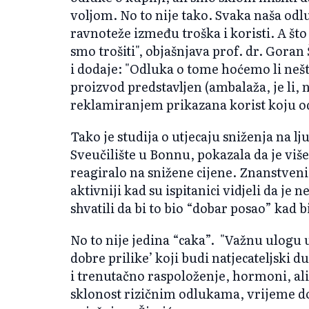
voljom. No to nije tako. Svaka naša odl
ravnoteže između troška i koristi. A što
smo trošiti", objašnjava prof. dr. Goran
i dodaje: "Odluka o tome hoćemo li nešto
proizvod predstavljen (ambalaža, je li, npr
reklamiranjem prikazana korist koju o
Tako je studija o utjecaju sniženja na l
Sveučilište u Bonnu, pokazala da je više
reagiralo na snižene cijene. Znanstveni
aktivniji kad su ispitanici vidjeli da je
shvatili da bi to bio “dobar posao” kad 
No to nije jedina “caka”. "Važnu ulogu
dobre prilike’ koji budi natjecateljski du
i trenutačno raspoloženje, hormoni, ali
sklonost rizičnim odlukama, vrijeme dos