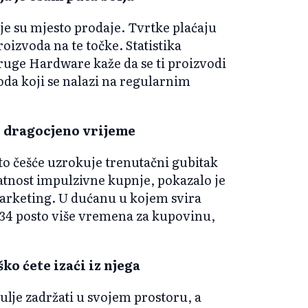
je su mjesto prodaje. Tvrtke plaćaju
roizvoda na te točke. Statistika
uge Hardware kaže da se ti proizvodi
oda koji se nalazi na regularnim
oši dragocjeno vrijeme
, to češće uzrokuje trenutačni gubitak
atnost impulzivne kupnje, pokazalo je
arketing. U dućanu u kojem svira
k 34 posto više vremena za kupovinu,
ško ćete izaći iz njega
dulje zadržati u svojem prostoru, a