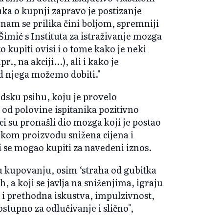
uka o kupnji zapravo je postizanje
 nam se prilika čini boljom, spremniji
 Šimić s Instituta za istraživanje mozga
 kupiti ovisi i o tome kako je neki
., na akciji...), ali i kako je
d njega možemo dobiti."
judsku psihu, koju je provelo
 od polovine ispitanika pozitivno
ci su pronašli dio mozga koji je postao
 nekom proizvodu snižena cijena i
bi se mogao kupiti za navedeni iznos.
 u kupovanju, osim ‘straha od gubitka
h, a koji se javlja na sniženjima, igraju
 i prethodna iskustva, impulzivnost,
tupno za odlučivanje i slično",