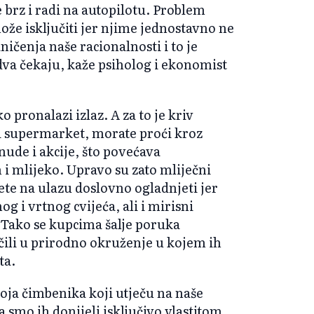
e brz i radi na autopilotu. Problem
može isključiti jer njime jednostavno ne
ičenja naše racionalnosti i to je
edva čekaju, kaže psiholog i ekonomist
pronalazi izlaz. A za to je kriv
li supermarket, morate proći kroz
ude i akcije, što povećava
 i mlijeko. Upravo su zato mliječni
te na ulazu doslovno ogladnjeti jer
og i vrtnog cvijeća, ali i mirisni
Tako se kupcima šalje poruka
očili u prirodno okruženje u kojem ih
ta.
oja čimbenika koji utječu na naše
a smo ih donijeli isključivo vlastitom