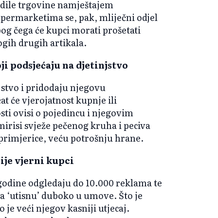
adile trgovine namještajem
upermarketima se, pak, mliječni odjel
bog čega će kupci morati prošetati
gih drugih artikala.
oji podsjećaju na djetinjstvo
njstvo i pridodaju njegovu
t će vjerojatnost kupnje ili
ti ovisi o pojedincu i njegovim
risi svježe pečenog kruha i peciva
 primjerice, veću potrošnju hrane.
ije vjerni kupci
 godine odgledaju do 10.000 reklama te
da ‘utisnu’ duboko u umove. Što je
o je veći njegov kasniji utjecaj.