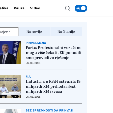
etika
Pauza
Video
Najnovije
Najčitanije
vojeno
PRIVREMENO
Forto: Profesionalni vozači ne
mogu više čekati, EK ponudili
smo provodivo rješenje
06. 08. 2026.
FIA
Industrija u FBiH ostvarila 18
milijardi KM prihoda i šest
milijardi KM izvoza
06. 08. 2026.
BEZ SPREMNOSTI DA PRIHVATI