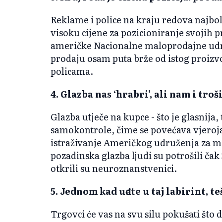
Reklame i police na kraju redova najbol
visoku cijene za pozicioniranje svojih p
američke Nacionalne maloprodajne udr
prodaju osam puta brže od istog proizv
policama.
4. Glazba nas ‘hrabri’, ali nam i tr
Glazba utječe na kupce - što je glasnija
samokontrole, čime se povećava vjeroj
istraživanje Američkog udruženja za m
pozadinska glazba ljudi su potrošili ča
otkrili su neuroznanstvenici.
5. Jednom kad uđete u taj labirint, te
Trgovci će vas na svu silu pokušati što 