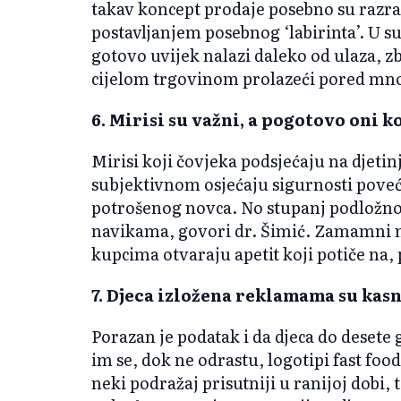
takav koncept prodaje posebno su razr
postavljanjem posebnog ‘labirinta’. U s
gotovo uvijek nalazi daleko od ulaza, z
cijelom trgovinom prolazeći pored mno
6. Mirisi su važni, a pogotovo oni k
Mirisi koji čovjeka podsjećaju na djeti
subjektivnom osjećaju sigurnosti poveća
potrošenog novca. No stupanj podložnos
navikama, govori dr. Šimić. Zamamni mi
kupcima otvaraju apetit koji potiče na,
7. Djeca izložena reklamama su kasn
Porazan je podatak i da djeca do desete
im se, dok ne odrastu, logotipi fast foo
neki podražaj prisutniji u ranijoj dobi, t