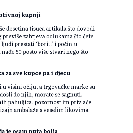
motivnoj kupnji
e desetina tisuća artikala što dovodi
 previše zahtjeva odlukama što ćete
judi prestati ‘boriti’ i počinju
 nađe 50 posto više stvari nego što
a za sve kupce pa i djecu
 u visini očiju, a trgovačke marke su
došli do njih, morate se sagnuti.
ih pahuljica, pozornost im privlače
 dizajn ambalaže s veselim likovima
aja je osam puta bolja