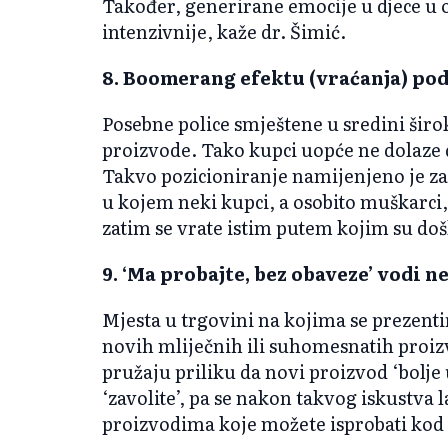
Također, generirane emocije u djece u
intenzivnije, kaže dr. Šimić.
8. Boomerang efektu (vraćanja) po
Posebne police smještene u sredini šir
proizvode. Tako kupci uopće ne dolaze d
Takvo pozicioniranje namijenjeno je za
u kojem neki kupci, a osobito muškarci,
zatim se vrate istim putem kojim su došl
9. ‘Ma probajte, bez obaveze’ vodi 
Mjesta u trgovini na kojima se prezenti
novih mliječnih ili suhomesnatih proizv
pružaju priliku da novi proizvod ‘bolje
‘zavolite’, pa se nakon takvog iskustva l
proizvodima koje možete isprobati kod k