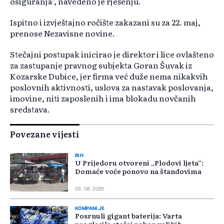
osiguranja", navedeno je rješenju.
Ispitno i izvještajno ročište zakazani su za 22. maj,
prenose Nezavisne novine.
Stečajni postupak inicirao je direktor i lice ovlašteno
za zastupanje pravnog subjekta Goran Šuvak iz
Kozarske Dubice, jer firma već duže nema nikakvih
poslovnih aktivnosti, uslova za nastavak poslovanja,
imovine, niti zaposlenih i ima blokadu novčanih
sredstava.
Povezane vijesti
BIH
U Prijedoru otvoreni „Plodovi ljeta“:
Domaće voće ponovo na štandovima
05. 08. 2026.
KOMPANIJE
Posrnuli gigant baterija: Varta