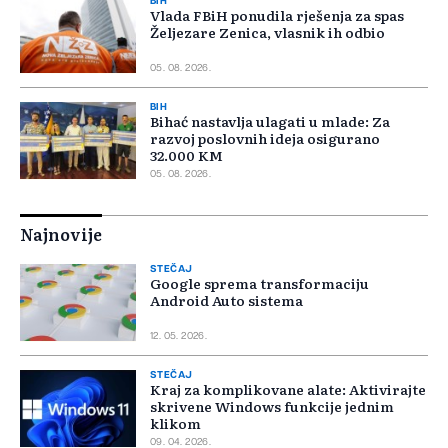
BIH
Vlada FBiH ponudila rješenja za spas
Željezare Zenica, vlasnik ih odbio
05. 08. 2026.
BIH
Bihać nastavlja ulagati u mlade: Za
razvoj poslovnih ideja osigurano
32.000 KM
05. 08. 2026.
Najnovije
STEČAJ
Google sprema transformaciju
Android Auto sistema
12. 05. 2026.
STEČAJ
Kraj za komplikovane alate: Aktivirajte
skrivene Windows funkcije jednim
klikom
09. 04. 2026.