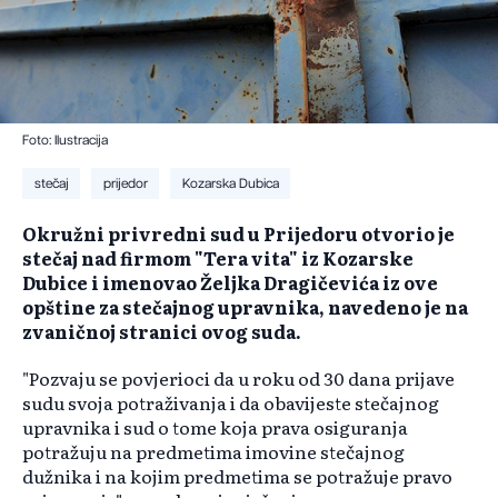
Foto: Ilustracija
stečaj
prijedor
Kozarska Dubica
Okružni privredni sud u Prijedoru otvorio je
stečaj nad firmom "Tera vita" iz Kozarske
Dubice i imenovao Željka Dragičevića iz ove
opštine za stečajnog upravnika, navedeno je na
zvaničnoj stranici ovog suda.
"Pozvaju se povjerioci da u roku od 30 dana prijave
sudu svoja potraživanja i da obavijeste stečajnog
upravnika i sud o tome koja prava osiguranja
potražuju na predmetima imovine stečajnog
dužnika i na kojim predmetima se potražuje pravo