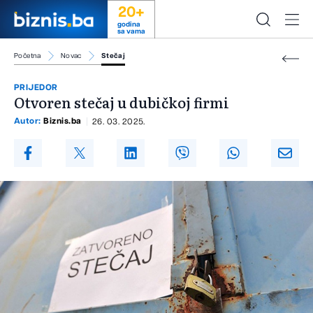
20+
godina
sa vama
Početna
Novac
Stečaj
PRIJEDOR
Otvoren stečaj u dubičkoj firmi
Autor:
Biznis.ba
26. 03. 2025.