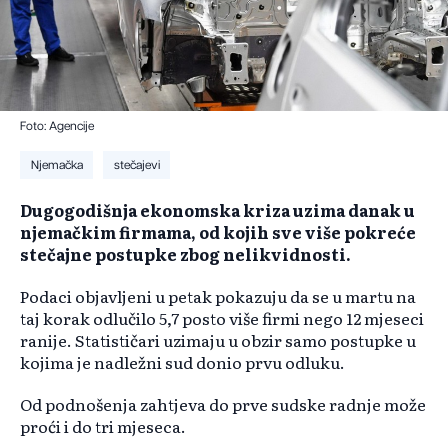
Foto: Agencije
Njemačka
stečajevi
Dugogodišnja ekonomska kriza uzima danak u
njemačkim firmama, od kojih sve više pokreće
stečajne postupke zbog nelikvidnosti.
Podaci objavljeni u petak pokazuju da se u martu na
taj korak odlučilo 5,7 posto više firmi nego 12 mjeseci
ranije. Statističari uzimaju u obzir samo postupke u
kojima je nadležni sud donio prvu odluku.
Od podnošenja zahtjeva do prve sudske radnje može
proći i do tri mjeseca.