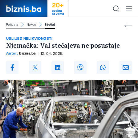
20+
godina
sa vama
Početna
Novac
Stečaj
USLIJED NELIKVIDNOSTI
Njemačka: Val stečajeva ne posustaje
Autor:
Biznis.ba
12. 04. 2025.