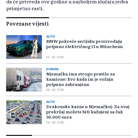
da će privreda ove godine u najboljem slučaju jedva
primjetno rasti.
Povezane vijesti
AUTO
BMW pokreće serijsku proizvodnju
potpuno električnog i3 u Münchenu
07. 08. 2026.
EVROPA
Njemačka ima strogo pravilo za
kamione: Evo kada im je vožnja
potpuno zabranjena
06. 08. 2026.
AUTO
Drakonske kazne u Njemačkoj: Za ovaj
prekršaj možete biti kažnjeni sa čak
30.000 eura
04. 08. 2026.