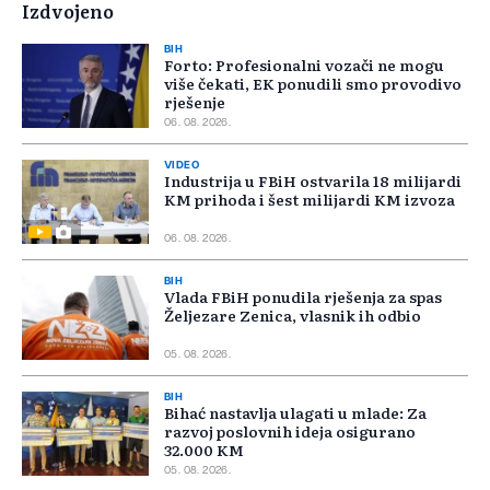
Izdvojeno
BIH
Forto: Profesionalni vozači ne mogu
više čekati, EK ponudili smo provodivo
rješenje
06. 08. 2026.
VIDEO
Industrija u FBiH ostvarila 18 milijardi
KM prihoda i šest milijardi KM izvoza
06. 08. 2026.
BIH
Vlada FBiH ponudila rješenja za spas
Željezare Zenica, vlasnik ih odbio
05. 08. 2026.
BIH
Bihać nastavlja ulagati u mlade: Za
razvoj poslovnih ideja osigurano
32.000 KM
05. 08. 2026.