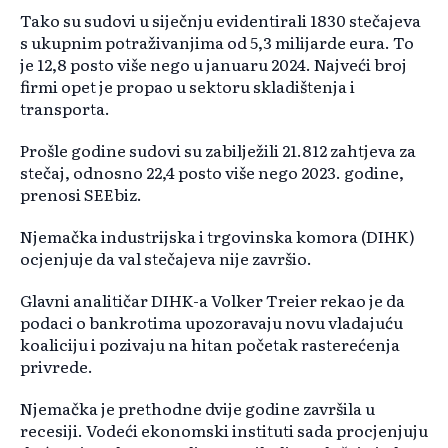
Tako su sudovi u siječnju evidentirali 1830 stečajeva
s ukupnim potraživanjima od 5,3 milijarde eura. To
je 12,8 posto više nego u januaru 2024. Najveći broj
firmi opet je propao u sektoru skladištenja i
transporta.
Prošle godine sudovi su zabilježili 21.812 zahtjeva za
stečaj, odnosno 22,4 posto više nego 2023. godine,
prenosi SEEbiz.
Njemačka industrijska i trgovinska komora (DIHK)
ocjenjuje da val stečajeva nije završio.
Glavni analitičar DIHK-a Volker Treier rekao je da
podaci o bankrotima upozoravaju novu vladajuću
koaliciju i pozivaju na hitan početak rasterećenja
privrede.
Njemačka je prethodne dvije godine završila u
recesiji. Vodeći ekonomski instituti sada procjenjuju