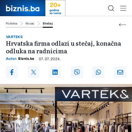
20+
godina
sa vama
Početna
Novac
Stečaj
VARTEKS
Hrvatska firma odlazi u stečaj, konačna
odluka na radnicima
Autor:
Biznis.ba
07. 07. 2024.