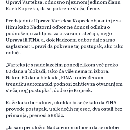
Upravi Varteksa, odnosno njezinom jedinom članu
Karli Kopreku, da se pokrene stečaj firme.
Predsjednik Uprave Varteksa Koprek objasnio je za
Hinu kako Nadzorni odbor ne donosi odluku o
podnošenju zahtjeva za otvaranje stečaja, nego
Uprava ili FINA-a, dok Nadzorni odbor daje samo
saglasnost Upravi da pokrene taj postupak, ako tako
odluči.
„Varteks je s nadolazećim ponedjeljkom već preko
60 dana u blokadi, tako da više nema ni izbora.
Nakon 60 dana blokade, FINA u određenom
trenutku automatski podnosi zahtjev za otvaranjem
stečajnog postupka”, dodao je Koprek.
Kaže kako bi radnici, ukoliko bi se čekalo da FINA
provede postupak, u sljedećih mjesec, dva ostali bez
primanja, prenosi SEEbiz.
„Ja sam predložio Nadzornom odboru da se odobri