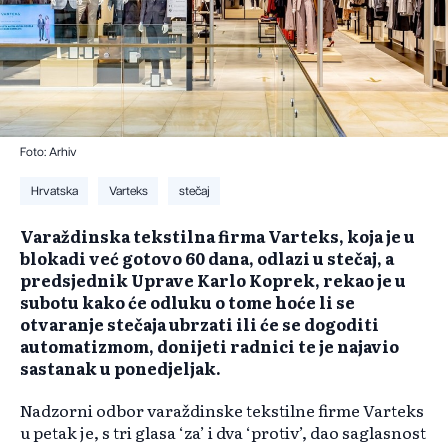
Foto: Arhiv
Hrvatska
Varteks
stečaj
Varaždinska tekstilna firma Varteks, koja je u
blokadi već gotovo 60 dana, odlazi u stečaj, a
predsjednik Uprave Karlo Koprek, rekao je u
subotu kako će odluku o tome hoće li se
otvaranje stečaja ubrzati ili će se dogoditi
automatizmom, donijeti radnici te je najavio
sastanak u ponedjeljak.
Nadzorni odbor varaždinske tekstilne firme Varteks
u petak je, s tri glasa ‘za’ i dva ‘protiv’, dao saglasnost