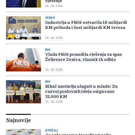
rješenje
06. 08. 2026.
VIDEO
Industrija u FBiH ostvarila 18 milijardi
KM prihoda i šest milijardi KM izvoza
06. 08. 2026.
BIH
Vlada FBiH ponudila rješenja za spas
Željezare Zenica, vlasnik ih odbio
05. 08. 2026.
BIH
Bihać nastavlja ulagati u mlade: Za
razvoj poslovnih ideja osigurano
32.000 KM
05. 08. 2026.
Najnovije
STEČAJ
Google sprema transformaciju