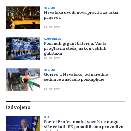
REGIJA
Hrvatska uvodi nova pravila za taksi
prijevoz
29. 07. 2026.
KOMPANIJE
Posrnuli gigant baterija: Varta
proglasila stečaj nakon velikih
gubitaka
28. 07. 2026.
REGIJA
Gorivo u Hrvatskoj od naredne
sedmice značajno poskupljuje
24. 07. 2026.
Izdvojeno
BIH
Forto: Profesionalni vozači ne mogu
više čekati, EK ponudili smo provodivo