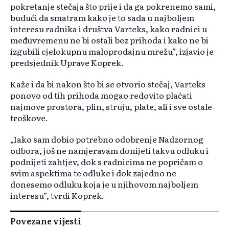
pokretanje stečaja što prije i da ga pokrenemo sami,
budući da smatram kako je to sada u najboljem
interesu radnika i društva Varteks, kako radnici u
međuvremenu ne bi ostali bez prihoda i kako ne bi
izgubili cjelokupnu maloprodajnu mrežu”, izjavio je
predsjednik Uprave Koprek.
Kaže i da bi nakon što bi se otvorio stečaj, Varteks
ponovo od tih prihoda mogao redovito plaćati
najmove prostora, plin, struju, plate, ali i sve ostale
troškove.
„Iako sam dobio potrebno odobrenje Nadzornog
odbora, još ne namjeravam donijeti takvu odluku i
podnijeti zahtjev, dok s radnicima ne popričam o
svim aspektima te odluke i dok zajedno ne
donesemo odluku koja je u njihovom najboljem
interesu”, tvrdi Koprek.
Povezane vijesti