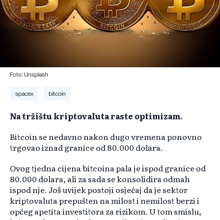
Foto: Unsplash
spacex
bitcoin
Na tržištu kriptovaluta raste optimizam.
Bitcoin se nedavno nakon dugo vremena ponovno
trgovao iznad granice od 80.000 dolara.
Ovog tjedna cijena bitcoina pala je ispod granice od
80.000 dolara, ali za sada se konsolidira odmah
ispod nje. Još uvijek postoji osjećaj da je sektor
kriptovaluta prepušten na milost i nemilost berzi i
općeg apetita investitora za rizikom. U tom smislu,