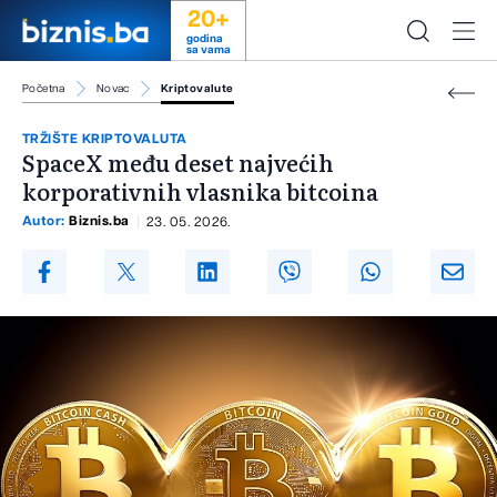
20+
godina
sa vama
Početna
Novac
Kriptovalute
TRŽIŠTE KRIPTOVALUTA
SpaceX među deset najvećih
korporativnih vlasnika bitcoina
Autor:
Biznis.ba
23. 05. 2026.