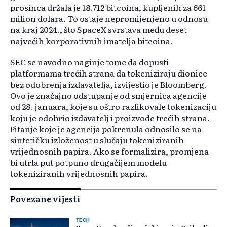
prosinca držala je 18.712 bitcoina, kupljenih za 661
milion dolara. To ostaje nepromijenjeno u odnosu
na kraj 2024., što SpaceX svrstava među deset
najvećih korporativnih imatelja bitcoina.
SEC se navodno naginje tome da dopusti
platformama trećih strana da tokeniziraju dionice
bez odobrenja izdavatelja, izvijestio je Bloomberg.
Ovo je značajno odstupanje od smjernica agencije
od 28. januara, koje su oštro razlikovale tokenizaciju
koju je odobrio izdavatelj i proizvode trećih strana.
Pitanje koje je agencija pokrenula odnosilo se na
sintetičku izloženost u slučaju tokeniziranih
vrijednosnih papira. Ako se formalizira, promjena
bi utrla put potpuno drugačijem modelu
tokeniziranih vrijednosnih papira.
Povezane vijesti
TECH