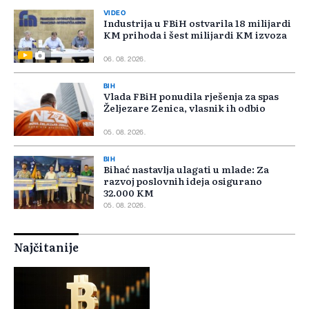
VIDEO
Industrija u FBiH ostvarila 18 milijardi
KM prihoda i šest milijardi KM izvoza
06. 08. 2026.
BIH
Vlada FBiH ponudila rješenja za spas
Željezare Zenica, vlasnik ih odbio
05. 08. 2026.
BIH
Bihać nastavlja ulagati u mlade: Za
razvoj poslovnih ideja osigurano
32.000 KM
05. 08. 2026.
Najčitanije