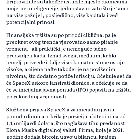
kriptovalute su također ustupile mjesto dionicama
umjetne inteligencije, jednostavno zato što je tamo
najviše pažnje i, posljedično, više kapitala i veći
potencijalni prinosi.
Finansijska tržišta su po prirodi ciklična, pa je
preokret ovog trenda vjerovatno samo pitanje
vremena - ali praktički je nemoguće tačno
predvidjeti kada. Iznad svega, međutim, krhki
temelji privrede i dalje vise: kamatne stope ostaju
visoke, a cijena nafte također je na povišenim
nivoima, što dodatno potiče inflaciju. Očekuje se i da
će SpaceX uskoro lansirati dionice, a očekuje se da
će se inicijalna javna ponuda (IPO) pojaviti na tržištu
po rekordnoj vrijednosti.
Službena prijava SpaceX-a za inicijalnu javnu
ponudu dionica otkrila je poziciju u bitcoinima od
1,45 milijardi dolara, što naglašava tihu predanost
Elona Muska digitalnoj valuti. Firma, koja je 2021.
godine dodala bitcoin u svoju bilancu, krajem