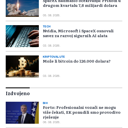
SpaceX nadmašio očekivanja: Prihodi u
drugom kvartalu 7,8 milijardi dolara
05. 08. 2026.
TECH
Nvidia, Microsoft i SpaceX osnovali
savez za razvoj sigurnih AI alata
03. 08. 2026.
KRIPTOVALUTE
Može li bitcoin do 126.000 dolara?
03. 08. 2026.
Izdvojeno
BIH
Forto: Profesionalni vozači ne mogu
više čekati, EK ponudili smo provodivo
rješenje
06. 08. 2026.