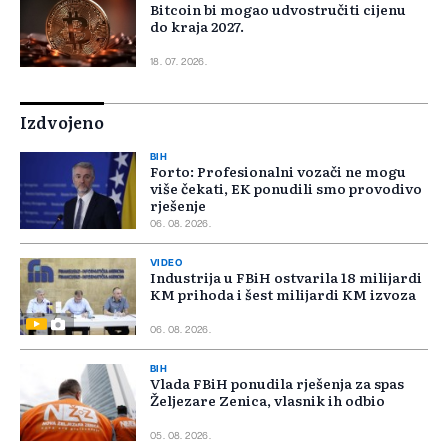
Bitcoin bi mogao udvostručiti cijenu
do kraja 2027.
18. 07. 2026.
Izdvojeno
BIH
Forto: Profesionalni vozači ne mogu
više čekati, EK ponudili smo provodivo
rješenje
06. 08. 2026.
VIDEO
Industrija u FBiH ostvarila 18 milijardi
KM prihoda i šest milijardi KM izvoza
06. 08. 2026.
BIH
Vlada FBiH ponudila rješenja za spas
Željezare Zenica, vlasnik ih odbio
05. 08. 2026.