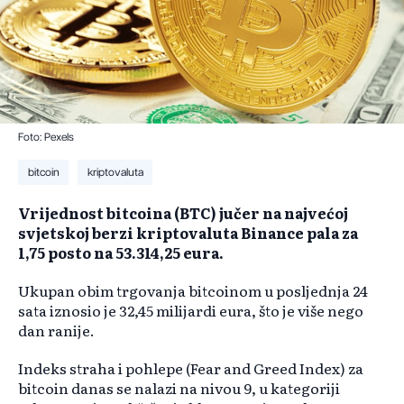
Foto: Pexels
bitcoin
kriptovaluta
Vrijednost bitcoina (BTC) jučer na najvećoj
svjetskoj berzi kriptovaluta Binance pala za
1,75 posto na 53.314,25 eura.
Ukupan obim trgovanja bitcoinom u posljednja 24
sata iznosio je 32,45 milijardi eura, što je više nego
dan ranije.
Indeks straha i pohlepe (Fear and Greed Index) za
bitcoin danas se nalazi na nivou 9, u kategoriji