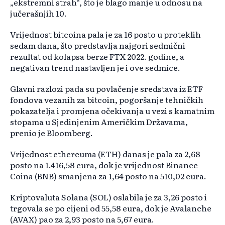
„ekstremni strah“, što je blago manje u odnosu na
jučerašnjih 10.
Vrijednost bitcoina pala je za 16 posto u proteklih
sedam dana, što predstavlja najgori sedmični
rezultat od kolapsa berze FTX 2022. godine, a
negativan trend nastavljen je i ove sedmice.
Glavni razlozi pada su povlačenje sredstava iz ETF
fondova vezanih za bitcoin, pogoršanje tehničkih
pokazatelja i promjena očekivanja u vezi s kamatnim
stopama u Sjedinjenim Američkim Državama,
prenio je Bloomberg.
Vrijednost ethereuma (ETH) danas je pala za 2,68
posto na 1.416,58 eura, dok je vrijednost Binance
Coina (BNB) smanjena za 1,64 posto na 510,02 eura.
Kriptovaluta Solana (SOL) oslabila je za 3,26 posto i
trgovala se po cijeni od 55,58 eura, dok je Avalanche
(AVAX) pao za 2,93 posto na 5,67 eura.