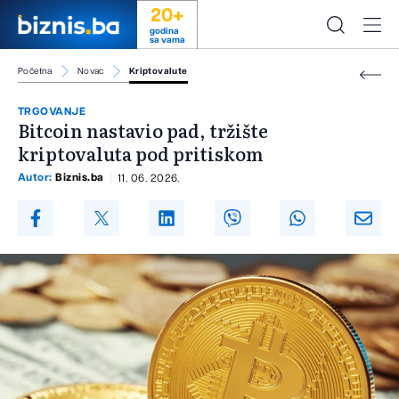
20+
godina
sa vama
Početna
Novac
Kriptovalute
TRGOVANJE
Bitcoin nastavio pad, tržište
kriptovaluta pod pritiskom
Autor:
Biznis.ba
11. 06. 2026.