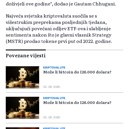
doživjeli ove godine“, dodao je Gautam Chhugani.
Najveća svjetska kriptovaluta suočila se s
višestrukim preprekama posljednjih tjedana,
uključujući povećani odljev ETF-ova i slabljenje
sentimenta nakon što je glavni vlasnik Strategy
(MSTR) prodao tokene prvi put od 2022. godine.
Povezane vijesti
KRIPTOVALUTE
Može li bitcoin do 126.000 dolara?
03. 08. 2026.
KRIPTOVALUTE
Može li bitcoin do 126.000 dolara?
03. 08. 2026.
KRIPTOVALUTE