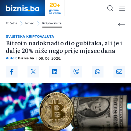
20+
godina
sa vama
Početna
Novac
Kriptovalute
SVJETSKA KRIPTOVALUTA
Bitcoin nadoknadio dio gubitaka, ali je i
dalje 20% niže nego prije mjesec dana
Autor:
Biznis.ba
09. 06. 2026.