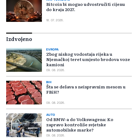
Bitcoin bi mogao udvostručiti cijenu
do kraja 2027.
18. 07. 2026.
Izdvojeno
EVROPA
Zbog niskog vodostaja rijeka u
Njemačkoj teret umjesto brodova voze
kamioni
09. 08. 2026.
BIH
Šta se dešava s neispravnim mesom u
FBiH?
09. 08. 2026.
AUTO
Od BMW-a do Volkswagena: Ko
zapravo kontroliše svjetske
automobilske marke?
09. 08. 2026.