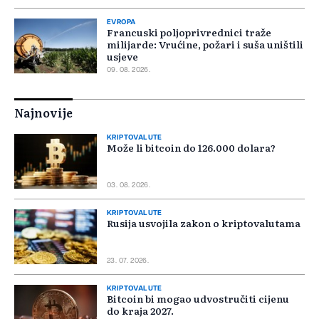
EVROPA
Francuski poljoprivrednici traže
milijarde: Vrućine, požari i suša uništili
usjeve
09. 08. 2026.
Najnovije
KRIPTOVALUTE
Može li bitcoin do 126.000 dolara?
03. 08. 2026.
KRIPTOVALUTE
Rusija usvojila zakon o kriptovalutama
23. 07. 2026.
KRIPTOVALUTE
Bitcoin bi mogao udvostručiti cijenu
do kraja 2027.