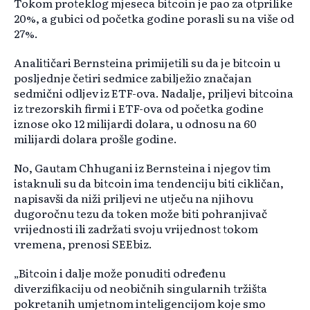
Tokom proteklog mjeseca bitcoin je pao za otprilike
20%, a gubici od početka godine porasli su na više od
27%.
Analitičari Bernsteina primijetili su da je bitcoin u
posljednje četiri sedmice zabilježio značajan
sedmični odljev iz ETF-ova. Nadalje, priljevi bitcoina
iz trezorskih firmi i ETF-ova od početka godine
iznose oko 12 milijardi dolara, u odnosu na 60
milijardi dolara prošle godine.
No, Gautam Chhugani iz Bernsteina i njegov tim
istaknuli su da bitcoin ima tendenciju biti cikličan,
napisavši da niži priljevi ne utječu na njihovu
dugoročnu tezu da token može biti pohranjivač
vrijednosti ili zadržati svoju vrijednost tokom
vremena, prenosi SEEbiz.
„Bitcoin i dalje može ponuditi određenu
diverzifikaciju od neobičnih singularnih tržišta
pokretanih umjetnom inteligencijom koje smo