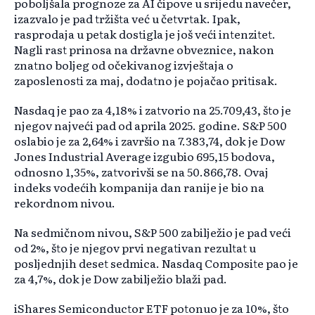
poboljšala prognoze za AI čipove u srijedu navečer,
izazvalo je pad tržišta već u četvrtak. Ipak,
rasprodaja u petak dostigla je još veći intenzitet.
Nagli rast prinosa na državne obveznice, nakon
znatno boljeg od očekivanog izvještaja o
zaposlenosti za maj, dodatno je pojačao pritisak.
Nasdaq je pao za 4,18% i zatvorio na 25.709,43, što je
njegov najveći pad od aprila 2025. godine. S&P 500
oslabio je za 2,64% i završio na 7.383,74, dok je Dow
Jones Industrial Average izgubio 695,15 bodova,
odnosno 1,35%, zatvorivši se na 50.866,78. Ovaj
indeks vodećih kompanija dan ranije je bio na
rekordnom nivou.
Na sedmičnom nivou, S&P 500 zabilježio je pad veći
od 2%, što je njegov prvi negativan rezultat u
posljednjih deset sedmica. Nasdaq Composite pao je
za 4,7%, dok je Dow zabilježio blaži pad.
iShares Semiconductor ETF potonuo je za 10%, što