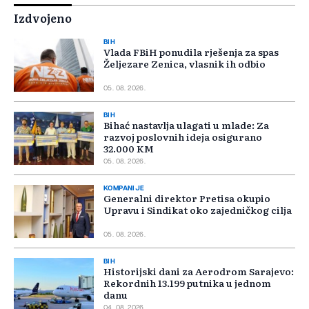
Izdvojeno
BIH
Vlada FBiH ponudila rješenja za spas
Željezare Zenica, vlasnik ih odbio
05. 08. 2026.
BIH
Bihać nastavlja ulagati u mlade: Za
razvoj poslovnih ideja osigurano
32.000 KM
05. 08. 2026.
KOMPANIJE
Generalni direktor Pretisa okupio
Upravu i Sindikat oko zajedničkog cilja
05. 08. 2026.
BIH
Historijski dani za Aerodrom Sarajevo:
Rekordnih 13.199 putnika u jednom
danu
04. 08. 2026.