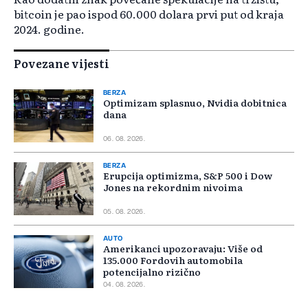
bitcoin je pao ispod 60.000 dolara prvi put od kraja
2024. godine.
Povezane vijesti
BERZA
Optimizam splasnuo, Nvidia dobitnica
dana
06. 08. 2026.
BERZA
Erupcija optimizma, S&P 500 i Dow
Jones na rekordnim nivoima
05. 08. 2026.
AUTO
Amerikanci upozoravaju: Više od
135.000 Fordovih automobila
potencijalno rizično
04. 08. 2026.