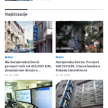
Najčitanije
BERZA
BERZA
Na Sarajevskoj berzi
Sarajevska berza: Promet
promet veći od 419.000 KM,
166.709 KM, Union banka u
dominirale dionice
fokusu investitora
Privredne banke Sarajevo
03. 08. 2026.
04. 08. 2026.