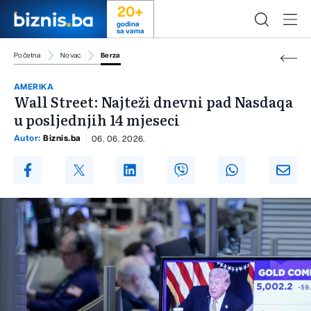
20+
godina
sa vama
Početna
Novac
Berza
AMERIKA
Wall Street: Najteži dnevni pad Nasdaqa
u posljednjih 14 mjeseci
Autor:
Biznis.ba
06. 06. 2026.