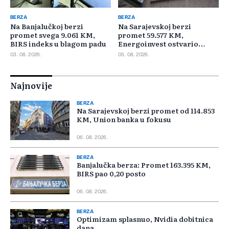
BERZA
BERZA
Na Banjalučkoj berzi
Na Sarajevskoj berzi
promet svega 9.061 KM,
promet 59.577 KM,
BIRS indeks u blagom padu
Energoinvest ostvario
najveći promet
03. 08. 2026.
05. 08. 2026.
Najnovije
BERZA
Na Sarajevskoj berzi promet od 114.853
KM, Union banka u fokusu
06. 08. 2026.
BERZA
Banjalučka berza: Promet 163.395 KM,
BIRS pao 0,20 posto
06. 08. 2026.
BERZA
Optimizam splasnuo, Nvidia dobitnica
dana