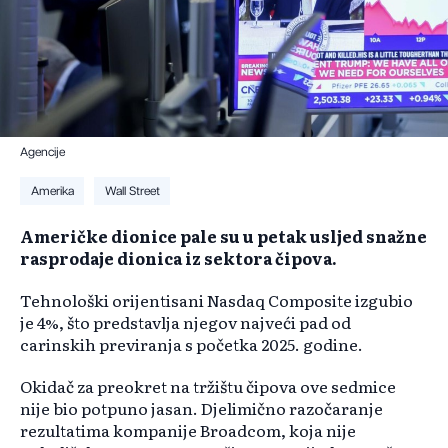
Agencije
Amerika
Wall Street
Američke dionice pale su u petak usljed snažne
rasprodaje dionica iz sektora čipova.
Tehnološki orijentisani Nasdaq Composite izgubio
je 4%, što predstavlja njegov najveći pad od
carinskih previranja s početka 2025. godine.
Okidač za preokret na tržištu čipova ove sedmice
nije bio potpuno jasan. Djelimično razočaranje
rezultatima kompanije Broadcom, koja nije