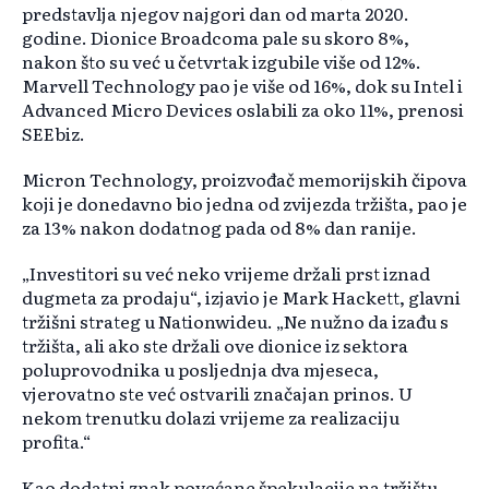
predstavlja njegov najgori dan od marta 2020.
godine. Dionice Broadcoma pale su skoro 8%,
nakon što su već u četvrtak izgubile više od 12%.
Marvell Technology pao je više od 16%, dok su Intel i
Advanced Micro Devices oslabili za oko 11%, prenosi
SEEbiz.
Micron Technology, proizvođač memorijskih čipova
koji je donedavno bio jedna od zvijezda tržišta, pao je
za 13% nakon dodatnog pada od 8% dan ranije.
„Investitori su već neko vrijeme držali prst iznad
dugmeta za prodaju“, izjavio je Mark Hackett, glavni
tržišni strateg u Nationwideu. „Ne nužno da izađu s
tržišta, ali ako ste držali ove dionice iz sektora
poluprovodnika u posljednja dva mjeseca,
vjerovatno ste već ostvarili značajan prinos. U
nekom trenutku dolazi vrijeme za realizaciju
profita.“
Kao dodatni znak povećane špekulacije na tržištu,