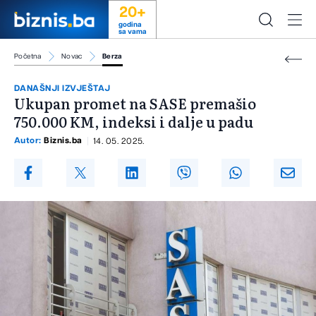
20+
godina
sa vama
Početna
Novac
Berza
DANAŠNJI IZVJEŠTAJ
Ukupan promet na SASE premašio
750.000 KM, indeksi i dalje u padu
Autor:
Biznis.ba
14. 05. 2025.