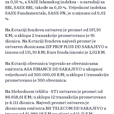
za 0,10 %, a SASE Islamskog indeksa – u saradnji sa
BBI, SASX-BBI, takođe za 0,10 %. Vrijednost indeksa
SASX-Fundamentals, SASX-FN, je u minusu od 0,02
%
Na Kotaciji fondova ostvaren je promet od 197,30
KM; u sklopu 2 transakcije prometovano je 95
dionica. Na Kotaciji fondova najveći promet je
ostvaren dionicama ZIF PROF PLUS DD SARAJEVO u
iznosu od 131,30 KM; Kurs fonda iznosio je 2,02 KM.
Na Kotaciji obveznica trgovalo se obveznicama
emitenta ASA FINANCE DD SARAJEVO u ukupnoj
vrijednosti od 300.000,00 KM; u sklopu 1 transakcije
prometovano je 300 obveznica.
Na Slobodnom tržištu - ST1 ostvaren je promet od
86.658,61 KM; u sklopu 12 transakcija prometovano
je 4.111 dionica. Najveći promet ostvaren je
dionicama emitenta BH TELECOM DD SARAJEVO u
iznosu od 45.986,58 KM po cijeni od 15,21 KM.