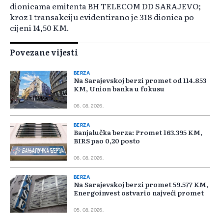
dionicama emitenta BH TELECOM DD SARAJEVO;
kroz 1 transakciju evidentirano je 318 dionica po
cijeni 14,50 KM.
Povezane vijesti
BERZA
Na Sarajevskoj berzi promet od 114.853
KM, Union banka u fokusu
06. 08. 2026.
BERZA
Banjalučka berza: Promet 163.395 KM,
BIRS pao 0,20 posto
06. 08. 2026.
BERZA
Na Sarajevskoj berzi promet 59.577 KM,
Energoinvest ostvario najveći promet
05. 08. 2026.