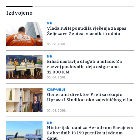
Izdvojeno
BIH
Vlada FBiH ponudila rješenja za spas
Željezare Zenica, vlasnik ih odbio
05. 08. 2026.
BIH
Bihać nastavlja ulagati u mlade: Za
razvoj poslovnih ideja osigurano
32.000 KM
05. 08. 2026.
KOMPANIJE
Generalni direktor Pretisa okupio
Upravu i Sindikat oko zajedničkog cilja
05. 08. 2026.
BIH
Historijski dani za Aerodrom Sarajevo:
Rekordnih 13.199 putnika u jednom
danu