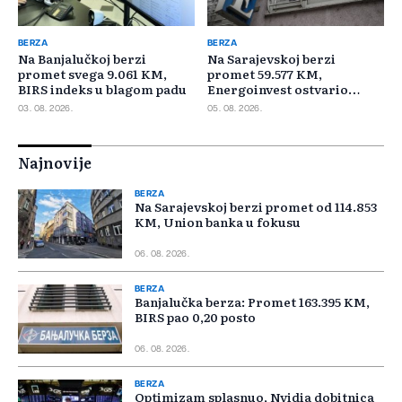
BERZA
BERZA
Na Banjalučkoj berzi
Na Sarajevskoj berzi
promet svega 9.061 KM,
promet 59.577 KM,
BIRS indeks u blagom padu
Energoinvest ostvario
najveći promet
03. 08. 2026.
05. 08. 2026.
Najnovije
BERZA
Na Sarajevskoj berzi promet od 114.853
KM, Union banka u fokusu
06. 08. 2026.
BERZA
Banjalučka berza: Promet 163.395 KM,
BIRS pao 0,20 posto
06. 08. 2026.
BERZA
Optimizam splasnuo, Nvidia dobitnica