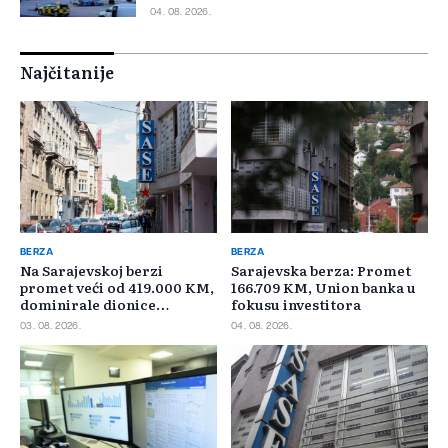
04. 08. 2026.
Najčitanije
BERZA
BERZA
Na Sarajevskoj berzi
Sarajevska berza: Promet
promet veći od 419.000 KM,
166.709 KM, Union banka u
dominirale dionice
fokusu investitora
Privredne banke Sarajevo
03. 08. 2026.
04. 08. 2026.