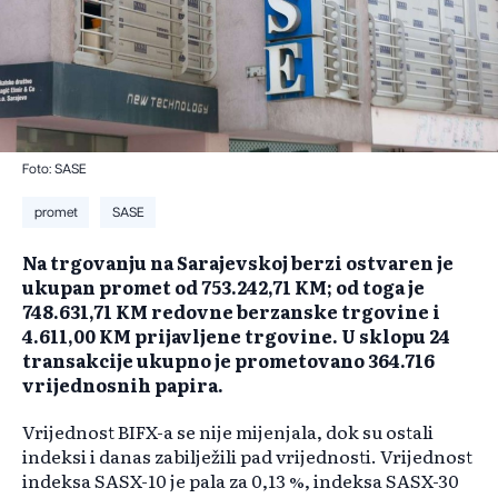
Foto: SASE
promet
SASE
Na trgovanju na Sarajevskoj berzi ostvaren je
ukupan promet od 753.242,71 KM; od toga je
748.631,71 KM redovne berzanske trgovine i
4.611,00 KM prijavljene trgovine. U sklopu 24
transakcije ukupno je prometovano 364.716
vrijednosnih papira.
Vrijednost BIFX-a se nije mijenjala, dok su ostali
indeksi i danas zabilježili pad vrijednosti. Vrijednost
indeksa SASX-10 je pala za 0,13 %, indeksa SASX-30