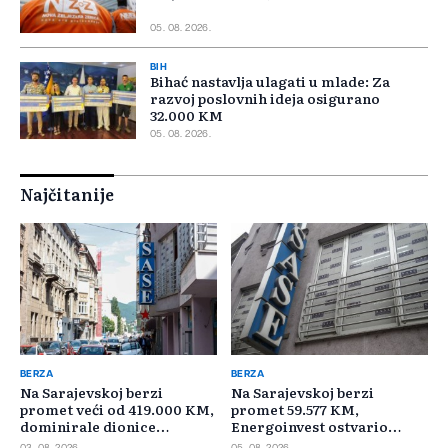
05. 08. 2026.
BIH
Bihać nastavlja ulagati u mlade: Za
razvoj poslovnih ideja osigurano
32.000 KM
05. 08. 2026.
Najčitanije
BERZA
BERZA
Na Sarajevskoj berzi
Na Sarajevskoj berzi
promet veći od 419.000 KM,
promet 59.577 KM,
dominirale dionice
Energoinvest ostvario
Privredne banke Sarajevo
najveći promet
03. 08. 2026.
05. 08. 2026.