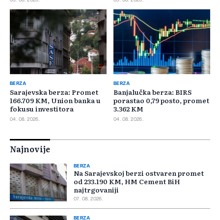
BERZA
BERZA
Sarajevska berza: Promet
Banjalučka berza: BIRS
166.709 KM, Union banka u
porastao 0,79 posto, promet
fokusu investitora
3.362 KM
04. 08. 2026.
04. 08. 2026.
Najnovije
BERZA
Na Sarajevskoj berzi ostvaren promet
od 233.190 KM, HM Cement BiH
najtrgovaniji
07. 08. 2026.
BERZA