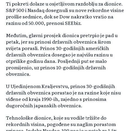
Ti pokreti dolaze u osjetljivom razdoblju za dionice.
S&P 500 i Nasdaq dosegnuli su nove rekordne visine
prošlie sedmice, dok se Dow nakratko vratio na
razinu od 50.000, prenosi SEEbiz.
Međutim, glavni prosjek dionica pretrpio je pad u
petak, jer su prinosi državnih obveznica širom
svijeta porasli. Prinos 30-godišnjih američkih
državnih obveznica dosegao je najvišu razinu u
otprilike godinu dana. Posljednji put se malo
promijenio, uz prinos 10-godišnjih državnih
obveznica.
U Ujedinjenom Kraljevstvu, prinos 30-godišnjih
državnih obveznica porastao je na razine koje nisu
viđene od kraja 1990-ih, zajedno s prinosima
dugoročnih japanskih obveznica.
Tehnološke dionice, koje su vodile tržište do
rekordnih visina, pogođene su naglim porastom
prinosa. Indeks Nasdaq-100 pao je u petak za 1,5%,