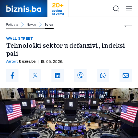
20+
godina
sa vama
Početna
Novac
Berza
WALL STREET
Tehnološki sektor u defanzivi, indeksi
pali
Autor:
Biznis.ba
19. 05. 2026.