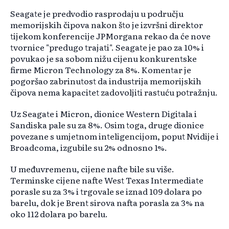
Seagate je predvodio rasprodaju u području
memorijskih čipova nakon što je izvršni direktor
tijekom konferencije JPMorgana rekao da će nove
tvornice "predugo trajati". Seagate je pao za 10% i
povukao je sa sobom nižu cijenu konkurentske
firme Micron Technology za 8%. Komentar je
pogoršao zabrinutost da industrija memorijskih
čipova nema kapacitet zadovoljiti rastuću potražnju.
Uz Seagate i Micron, dionice Western Digitala i
Sandiska pale su za 8%. Osim toga, druge dionice
povezane s umjetnom inteligencijom, poput Nvidije i
Broadcoma, izgubile su 2% odnosno 1%.
U međuvremenu, cijene nafte bile su više.
Terminske cijene nafte West Texas Intermediate
porasle su za 3% i trgovale se iznad 109 dolara po
barelu, dok je Brent sirova nafta porasla za 3% na
oko 112 dolara po barelu.