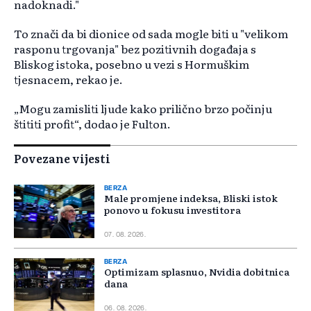
nadoknadi."
To znači da bi dionice od sada mogle biti u "velikom
rasponu trgovanja" bez pozitivnih događaja s
Bliskog istoka, posebno u vezi s Hormuškim
tjesnacem, rekao je.
„Mogu zamisliti ljude kako prilično brzo počinju
štititi profit“, dodao je Fulton.
Povezane vijesti
BERZA
Male promjene indeksa, Bliski istok
ponovo u fokusu investitora
07. 08. 2026.
BERZA
Optimizam splasnuo, Nvidia dobitnica
dana
06. 08. 2026.