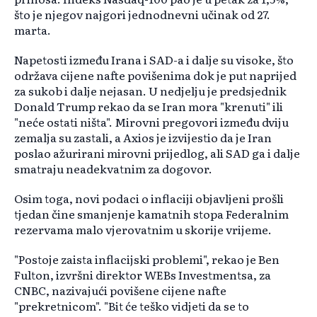
što je njegov najgori jednodnevni učinak od 27.
marta.
Napetosti između Irana i SAD-a i dalje su visoke, što
održava cijene nafte povišenima dok je put naprijed
za sukob i dalje nejasan. U nedjelju je predsjednik
Donald Trump rekao da se Iran mora "krenuti" ili
"neće ostati ništa". Mirovni pregovori između dviju
zemalja su zastali, a Axios je izvijestio da je Iran
poslao ažurirani mirovni prijedlog, ali SAD ga i dalje
smatraju neadekvatnim za dogovor.
Osim toga, novi podaci o inflaciji objavljeni prošli
tjedan čine smanjenje kamatnih stopa Federalnim
rezervama malo vjerovatnim u skorije vrijeme.
"Postoje zaista inflacijski problemi", rekao je Ben
Fulton, izvršni direktor WEBs Investmentsa, za
CNBC, nazivajući povišene cijene nafte
"prekretnicom". "Bit će teško vidjeti da se to