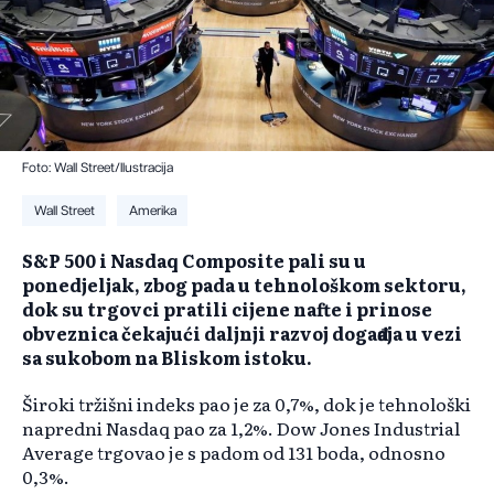
Foto: Wall Street/Ilustracija
Wall Street
Amerika
S&P 500 i Nasdaq Composite pali su u
ponedjeljak, zbog pada u tehnološkom sektoru,
dok su trgovci pratili cijene nafte i prinose
obveznica čekajući daljnji razvoj događaja u vezi
sa sukobom na Bliskom istoku.
Široki tržišni indeks pao je za 0,7%, dok je tehnološki
napredni Nasdaq pao za 1,2%. Dow Jones Industrial
Average trgovao je s padom od 131 boda, odnosno
0,3%.