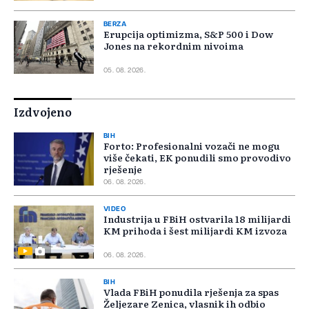
BERZA
Erupcija optimizma, S&P 500 i Dow
Jones na rekordnim nivoima
05. 08. 2026.
Izdvojeno
BIH
Forto: Profesionalni vozači ne mogu
više čekati, EK ponudili smo provodivo
rješenje
06. 08. 2026.
VIDEO
Industrija u FBiH ostvarila 18 milijardi
KM prihoda i šest milijardi KM izvoza
06. 08. 2026.
BIH
Vlada FBiH ponudila rješenja za spas
Željezare Zenica, vlasnik ih odbio