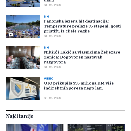
04. 08. 2026.
BIH
Panonska jezera hit destinacija:
Temperature prelaze 35 stepeni, gosti
pristižu iz cijele regije
04. 08. 2026.
BIH
Nikšić i Lakić sa vlasnicima Željezare
Zenica: Dogovoren nastavak
razgovora
04. 08. 2026.
VIDEO
UIO prikupila 395 miliona KM više
indirektnih poreza nego lani
03. 08. 2026.
Najčitanije