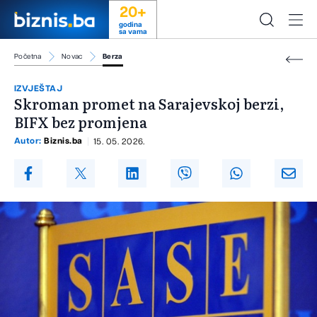
20+
godina
sa vama
Početna
Novac
Berza
IZVJEŠTAJ
Skroman promet na Sarajevskoj berzi,
BIFX bez promjena
Autor:
Biznis.ba
15. 05. 2026.