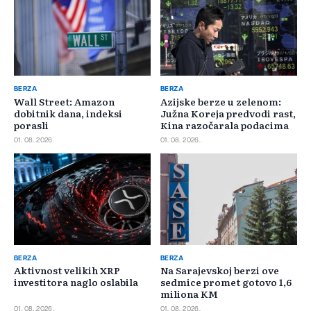
BERZA
BERZA
Wall Street: Amazon
Azijske berze u zelenom:
dobitnik dana, indeksi
Južna Koreja predvodi rast,
porasli
Kina razočarala podacima
01. 08. 2026.
01. 08. 2026.
BERZA
BERZA
Aktivnost velikih XRP
Na Sarajevskoj berzi ove
investitora naglo oslabila
sedmice promet gotovo 1,6
miliona KM
01. 08. 2026.
01. 08. 2026.