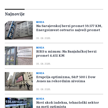
Najnovije
BERZA
Na Sarajevskoj berzi promet 59.577 KM,
Energoinvest ostvario najveći promet
05. 08. 2026.
BERZA
BIRS u minusu: Na Banjalučkoj berzi
promet 4.451 KM
05. 08. 2026.
BERZA
Erupcija optimizma, S&P 500 i Dow
Jones na rekordnim nivoima
05. 08. 2026.
BERZA
Novi skok indeksa, tehnološki sektor
na meti optimista