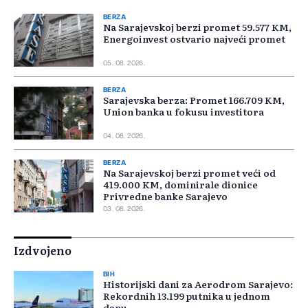
BERZA
Na Sarajevskoj berzi promet 59.577 KM,
Energoinvest ostvario najveći promet
05. 08. 2026.
BERZA
Sarajevska berza: Promet 166.709 KM,
Union banka u fokusu investitora
04. 08. 2026.
BERZA
Na Sarajevskoj berzi promet veći od
419.000 KM, dominirale dionice
Privredne banke Sarajevo
03. 08. 2026.
Izdvojeno
BIH
Historijski dani za Aerodrom Sarajevo:
Rekordnih 13.199 putnika u jednom
danu