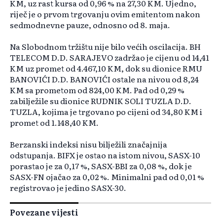
KM, uz rast kursa od 0,96 % na 27,30 KM. Ujedno,
riječ je o prvom trgovanju ovim emitentom nakon
sedmodnevne pauze, odnosno od 8. maja.
Na Slobodnom tržištu nije bilo većih oscilacija. BH
TELECOM D.D. SARAJEVO zadržao je cijenu od 14,41
KM uz promet od 4.467,10 KM, dok su dionice RMU
BANOVIĆI D.D. BANOVIĆI ostale na nivou od 8,24
KM sa prometom od 824,00 KM. Pad od 0,29 %
zabilježile su dionice RUDNIK SOLI TUZLA D.D.
TUZLA, kojima je trgovano po cijeni od 34,80 KM i
promet od 1.148,40 KM.
Berzanski indeksi nisu bilježili značajnija
odstupanja. BIFX je ostao na istom nivou, SASX-10
porastao je za 0,17 %, SASX-BBI za 0,08 %, dok je
SASX-FN ojačao za 0,02 %. Minimalni pad od 0,01 %
registrovao je jedino SASX-30.
Povezane vijesti