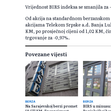
Vrijednost BIRS indeksa se smanjila za 
Od akcija na standardnom berzanskom t
akcijama Telekom Srpske a.d. Banja Luk
KM, po prosječnoj cijeni od 1,02 KM, č
trgovanje za -0,97%.
Povezane vijesti
BERZA
BERZA
Na Sarajevskoj berzi promet
BIRS u minusu
59.577 KM, Energoinvest
Banjalučkoj be