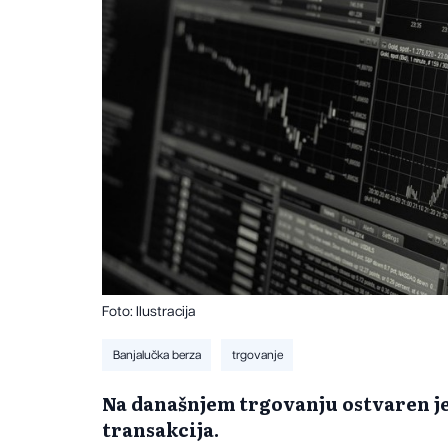
Foto: Ilustracija
Banjalučka berza
trgovanje
Na današnjem trgovanju ostvaren je
transakcija.