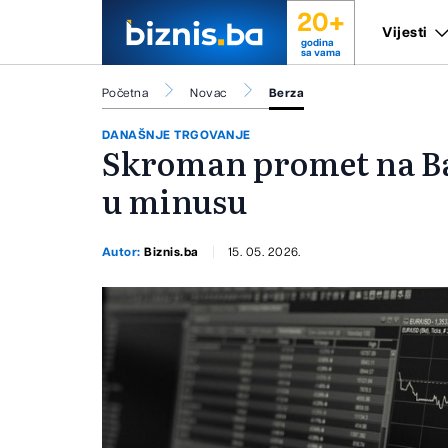
20+
Vijesti
godina
sa vama
Početna
Novac
Berza
DANAŠNJE TRGOVANJE
Skroman promet na Ba
u minusu
Autor:
Biznis.ba
15. 05. 2026.