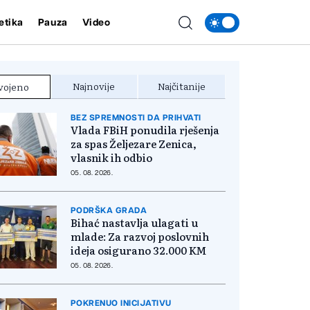
etika
Pauza
Video
Najnovije
Najčitanije
vojeno
BEZ SPREMNOSTI DA PRIHVATI
Vlada FBiH ponudila rješenja
za spas Željezare Zenica,
vlasnik ih odbio
05. 08. 2026.
PODRŠKA GRADA
Bihać nastavlja ulagati u
mlade: Za razvoj poslovnih
ideja osigurano 32.000 KM
05. 08. 2026.
POKRENUO INICIJATIVU