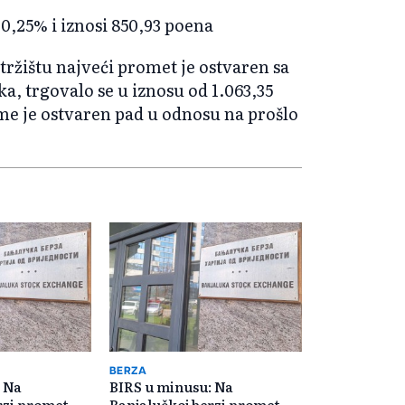
-0,25% i iznosi 850,93 poena
ržištu najveći promet je ostvaren sa
a, trgovalo se u iznosu od 1.063,35
ime je ostvaren pad u odnosu na prošlo
BERZA
: Na
BIRS u minusu: Na
rzi promet
Banjalučkoj berzi promet