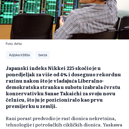
Foto: Arhiv
Azijska tržišta
berza
Japanski indeks Nikkei 225 skočio je u
ponedjeljak za više od 4% i dosegnuo rekordnu
razinu nakon što je vladajuća Liberalno-
demokratska stranka u subotu izabrala čvrstu
konzervativku Sanae Takaichi za svoju novu
čelnicu, što ju je pozicioniralo kao prvu
premijerku u zemlji.
Rani porast predvodio je rast dionica nekretnina,
tehnologije i potrošačkih cikličkih dionica. Yaskawa