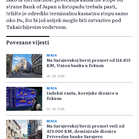
strane Bank of Japan u listopadu trebala pasti,
tržište je odredilo terminalnu kamatnu stopu samo
oko 1%, što bi još uvijek moglo biti ostvarivo pod
Takaichijevim vodstvom.
Povezane vijesti
BERZA
Na Sarajevskoj berzi promet od 114.853
KM, Union banka u fokusu
06. 08. 2026.
BERZA
Indeksi rastu, korejske dionice u
fokusu
04. 08. 2026.
BERZA
Na Sarajevskoj berzi promet veći od
419.000 KM, dominirale dionice
Privredne banke Sarajevo