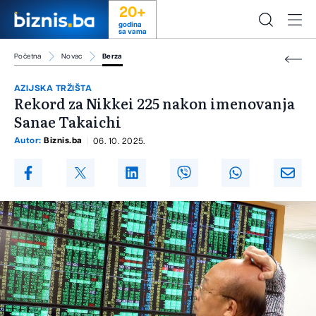
20+
godina
sa vama
Početna
Novac
Berza
AZIJSKA TRŽIŠTA
Rekord za Nikkei 225 nakon imenovanja
Sanae Takaichi
Autor:
Biznis.ba
06. 10. 2025.