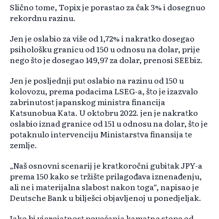
Slično tome, Topix je porastao za čak 3% i dosegnuo
rekordnu razinu.
Jen je oslabio za više od 1,72% i nakratko dosegao
psihološku granicu od 150 u odnosu na dolar, prije
nego što je dosegao 149,97 za dolar, prenosi SEEbiz.
Jen je posljednji put oslabio na razinu od 150 u
kolovozu, prema podacima LSEG-a, što je izazvalo
zabrinutost japanskog ministra financija
Katsunobua Kata. U oktobru 2022. jen je nakratko
oslabio iznad granice od 151 u odnosu na dolar, što je
potaknulo intervenciju Ministarstva finansija te
zemlje.
„Naš osnovni scenarij je kratkoročni gubitak JPY-a
prema 150 kako se tržište prilagođava iznenađenju,
ali ne i materijalna slabost nakon toga“, napisao je
Deutsche Bank u bilješci objavljenoj u ponedjeljak.
Iako bi vjerojatnost povećanja kamatne stope od