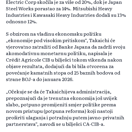
Electric Corp skočila je za više od 20%, dok je Japan
Steel Works porastao za 14%. Mitsubishi Heavy
Industries i Kawasaki Heavy Industries dodali su 13%
odnosno 12%.
S obzirom na vladinu ekonomsku politiku
„ekonomije pod visokim pritiskom“, Takaichi će
vjerovatno zatražiti od Banke Japana da zadrži svoju
akomodativnu monetarnu politiku, napisala je
Crédit Agricole CIB u bilješci tokom vikenda nakon
objave rezultata, dodajući da bi bila otvorena za
povećanje kamatnih stopa od 25 baznih bodova od
strane BOJ-a do januara 2026.
„Očekuje se da će Takaichijeva administracija,
prepoznajući da je trenutna ekonomija još uvijek
slabo, potpuno promijeniti smjer politike prema
novom pristupu (potpuna reforma) koji nastoji
proširiti ulaganja i potražnju putem javno-privatnih
partnerstava“, navodi se u bilješci CA-CIB-a.