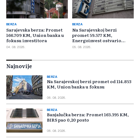
BERZA
BERZA
Sarajevska berza: Promet
Na Sarajevskoj berzi
166.709 KM, Union banka u
promet 59.577 KM,
fokusu investitora
Energoinvest ostvario
najveći promet
04. 08. 2026.
05. 08. 2026.
Najnovije
BERZA
Na Sarajevskoj berzi promet od 114.853
KM, Union banka u fokusu
06. 08. 2026.
BERZA
Banjalučka berza: Promet 163.395 KM,
BIRS pao 0,20 posto
06. 08. 2026.