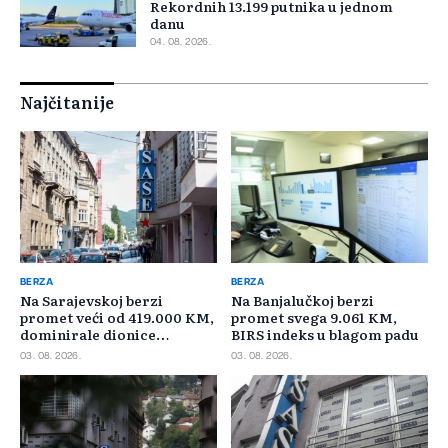
Rekordnih 13.199 putnika u jednom
danu
04. 08. 2026.
Najčitanije
BERZA
BERZA
Na Sarajevskoj berzi
Na Banjalučkoj berzi
promet veći od 419.000 KM,
promet svega 9.061 KM,
dominirale dionice
BIRS indeks u blagom padu
Privredne banke Sarajevo
03. 08. 2026.
03. 08. 2026.