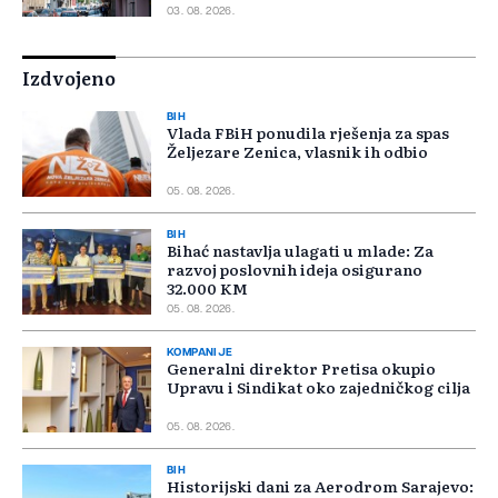
03. 08. 2026.
Izdvojeno
BIH
Vlada FBiH ponudila rješenja za spas
Željezare Zenica, vlasnik ih odbio
05. 08. 2026.
BIH
Bihać nastavlja ulagati u mlade: Za
razvoj poslovnih ideja osigurano
32.000 KM
05. 08. 2026.
KOMPANIJE
Generalni direktor Pretisa okupio
Upravu i Sindikat oko zajedničkog cilja
05. 08. 2026.
BIH
Historijski dani za Aerodrom Sarajevo: