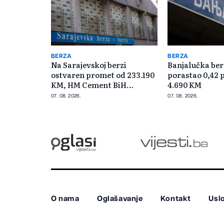
BERZA
BERZA
Na Sarajevskoj berzi
Banjalučka ber
ostvaren promet od 233.190
porastao 0,42 
KM, HM Cement BiH
4.690 KM
najtrgovaniji
07. 08. 2026.
07. 08. 2026.
O nama
Oglašavanje
Kontakt
Uslo