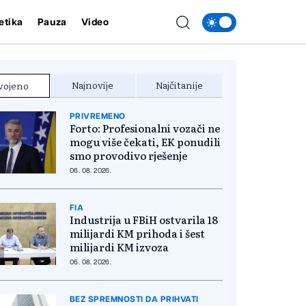
etika
Pauza
Video
Najnovije
Najčitanije
vojeno
PRIVREMENO
Forto: Profesionalni vozači ne
mogu više čekati, EK ponudili
smo provodivo rješenje
06. 08. 2026.
FIA
Industrija u FBiH ostvarila 18
milijardi KM prihoda i šest
milijardi KM izvoza
06. 08. 2026.
BEZ SPREMNOSTI DA PRIHVATI