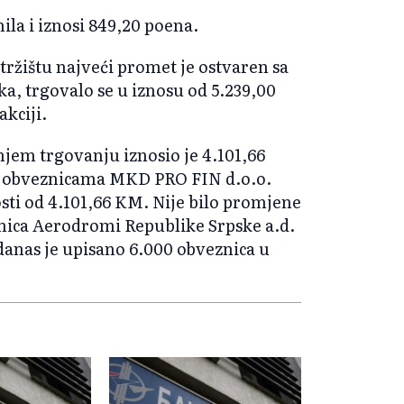
ila i iznosi 849,20 poena.
ržištu najveći promet je ostvaren sa
a, trgovalo se u iznosu od 5.239,00
akciji.
em trgovanju iznosio je 4.101,66
sa obveznicama MKD PRO FIN d.o.o.
osti od 4.101,66 KM. Nije bilo promjene
nica Aerodromi Republike Srpske a.d.
danas je upisano 6.000 obveznica u