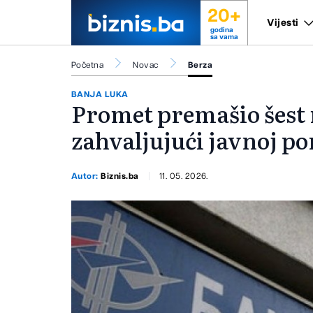
20+
Vijesti
godina
sa vama
Početna
Novac
Berza
BANJA LUKA
Promet premašio šest
zahvaljujući javnoj p
Autor:
Biznis.ba
11. 05. 2026.