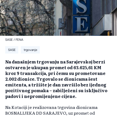
SASE / FENA
SASE
trgovanje
Na današnjem trgovanju na Sarajevskoj berzi
ostvaren je ukupan promet od 63.625,61 KM
kroz 9 transakcija, pri čemu su prometovane
2.002 dionice. Trgovalo se dionicama šest
emitenta, a tržište je dan završilo bez ijednog
pozitivnog pomaka – zabilježeni su isključivo
padovi i nepromijenjene cijene.
Na Kotaciji je realizovana trgovina dionicama
BOSNALIJEKA DD SARAJEVO, uz promet od