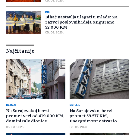
05. 08. 2026.
BIH
Bihać nastavlja ulagati u mlade: Za
razvoj poslovnih ideja osigurano
32.000 KM
05. 08. 2026.
Najčitanije
BERZA
BERZA
Na Sarajevskoj berzi
Na Sarajevskoj berzi
promet veći od 419.000 KM,
promet 59.577 KM,
dominirale dionice
Energoinvest ostvario
Privredne banke Sarajevo
najveći promet
03. 08. 2026.
05. 08. 2026.