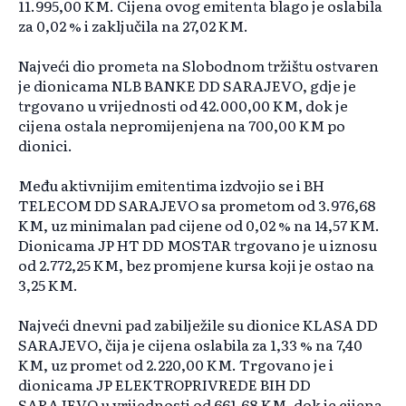
11.995,00 KM. Cijena ovog emitenta blago je oslabila
za 0,02 % i zaključila na 27,02 KM.
Najveći dio prometa na Slobodnom tržištu ostvaren
je dionicama NLB BANKE DD SARAJEVO, gdje je
trgovano u vrijednosti od 42.000,00 KM, dok je
cijena ostala nepromijenjena na 700,00 KM po
dionici.
Među aktivnijim emitentima izdvojio se i BH
TELECOM DD SARAJEVO sa prometom od 3.976,68
KM, uz minimalan pad cijene od 0,02 % na 14,57 KM.
Dionicama JP HT DD MOSTAR trgovano je u iznosu
od 2.772,25 KM, bez promjene kursa koji je ostao na
3,25 KM.
Najveći dnevni pad zabilježile su dionice KLASA DD
SARAJEVO, čija je cijena oslabila za 1,33 % na 7,40
KM, uz promet od 2.220,00 KM. Trgovano je i
dionicama JP ELEKTROPRIVREDE BIH DD
SARAJEVO u vrijednosti od 661,68 KM, dok je cijena