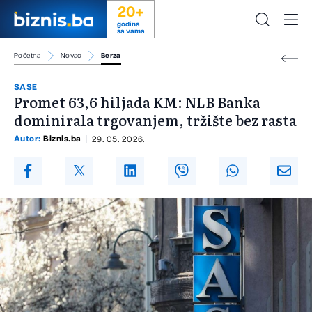
20+
godina
sa vama
Početna
Novac
Berza
SASE
Promet 63,6 hiljada KM: NLB Banka
dominirala trgovanjem, tržište bez rasta
Autor:
Biznis.ba
29. 05. 2026.