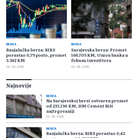
BERZA
BERZA
Banjalučka berza: BIRS
Sarajevska berza: Promet
porastao 0,79 posto, promet
166.709 KM, Union banka u
3.362 KM
fokusu investitora
04. 08. 2026.
04. 08. 2026.
Najnovije
BERZA
Na Sarajevskoj berzi ostvaren promet
od 233.190 KM, HM Cement BiH
najtrgovaniji
07. 08. 2026.
BERZA
Banjalučka berza: BIRS porastao 0,42