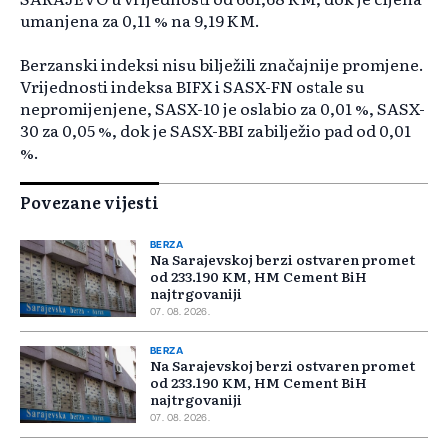
umanjena za 0,11 % na 9,19 KM.
Berzanski indeksi nisu bilježili značajnije promjene.
Vrijednosti indeksa BIFX i SASX-FN ostale su
nepromijenjene, SASX-10 je oslabio za 0,01 %, SASX-
30 za 0,05 %, dok je SASX-BBI zabilježio pad od 0,01
%.
Povezane vijesti
BERZA
Na Sarajevskoj berzi ostvaren promet
od 233.190 KM, HM Cement BiH
najtrgovaniji
07. 08. 2026.
BERZA
Na Sarajevskoj berzi ostvaren promet
od 233.190 KM, HM Cement BiH
najtrgovaniji
07. 08. 2026.