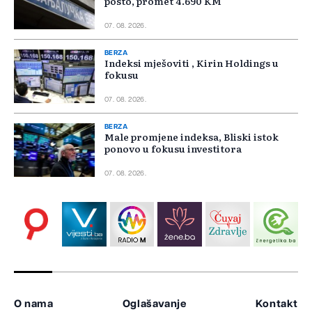
posto, promet 4.690 KM
07. 08. 2026.
BERZA
Indeksi mješoviti , Kirin Holdings u
fokusu
07. 08. 2026.
BERZA
Male promjene indeksa, Bliski istok
ponovo u fokusu investitora
07. 08. 2026.
O nama
Oglašavanje
Kontakt