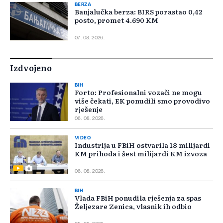
BERZA
Banjalučka berza: BIRS porastao 0,42
posto, promet 4.690 KM
07. 08. 2026.
Izdvojeno
BIH
Forto: Profesionalni vozači ne mogu
više čekati, EK ponudili smo provodivo
rješenje
06. 08. 2026.
VIDEO
Industrija u FBiH ostvarila 18 milijardi
KM prihoda i šest milijardi KM izvoza
06. 08. 2026.
BIH
Vlada FBiH ponudila rješenja za spas
Željezare Zenica, vlasnik ih odbio