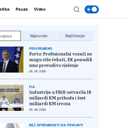
etika
Pauza
Video
Najnovije
Najčitanije
vojeno
PRIVREMENO
Forto: Profesionalni vozači ne
mogu više čekati, EK ponudili
smo provodivo rješenje
06. 08. 2026.
FIA
Industrija u FBiH ostvarila 18
milijardi KM prihoda i šest
milijardi KM izvoza
06. 08. 2026.
BEZ SPREMNOSTI DA PRIHVATI