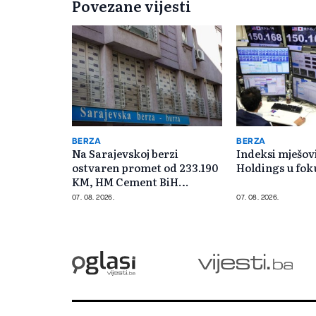
Povezane vijesti
BERZA
BERZA
Na Sarajevskoj berzi
Indeksi mješovi
ostvaren promet od 233.190
Holdings u fok
KM, HM Cement BiH
najtrgovaniji
07. 08. 2026.
07. 08. 2026.