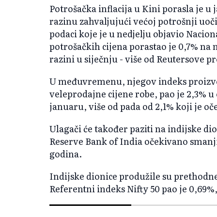
Potrošačka inflacija u Kini porasla je 
razinu zahvaljujući većoj potrošnji uoč
podaci koje je u nedjelju objavio Nacion
potrošačkih cijena porastao je 0,7% na 
razini u siječnju - više od Reutersove p
U međuvremenu, njegov indeks proizvo
veleprodajne cijene robe, pao je 2,3% 
januaru, više od pada od 2,1% koji je oč
Ulagači će također paziti na indijske dio
Reserve Bank of India očekivano smanji
godina.
Indijske dionice produžile su prethodne
Referentni indeks Nifty 50 pao je 0,69%