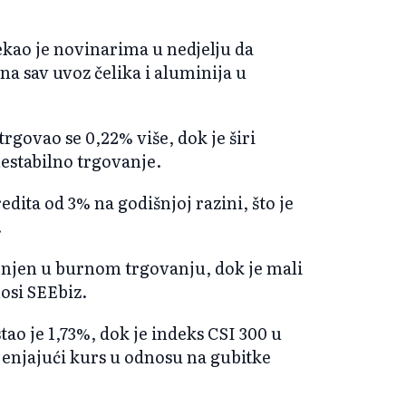
ao je novinarima u nedjelju da
 na sav uvoz čelika i aluminija u
rgovao se 0,22% više, dok je širi
estabilno trgovanje.
redita od 3% na godišnjoj razini, što je
.
enjen u burnom trgovanju, dok je mali
osi SEEbiz.
o je 1,73%, dok je indeks CSI 300 u
jenjajući kurs u odnosu na gubitke