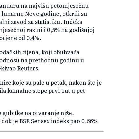
u januaru na najvišu petomjesečnu
i lunarne Nove godine, otkrili su
alni zavod za statistiku. Indeks
mjesečnoj razini i 0,5% na godišnjoj
rocjene od 0,4%.
đačkih cijena, koji obuhvaća
u odnosu na prethodnu godinu u
ekivao Reuters.
nice koje su pale u petak, nakon što je
la kamatne stope prvi put u pet
 gubitke na otvaranje niže.
, dok je BSE Sensex indeks pao 0,66%