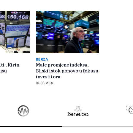
BERZA
ti , Kirin
Male promjene indeksa,
usu
Bliski istok ponovo u fokusu
investitora
07. 08. 2026.