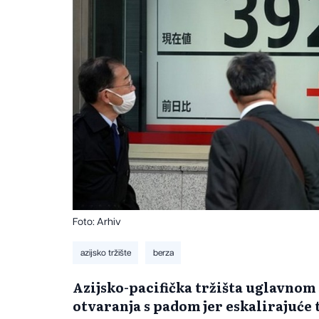
Foto: Arhiv
azijsko tržište
berza
Azijsko-pacifička tržišta uglavnom 
otvaranja s padom jer eskalirajuće