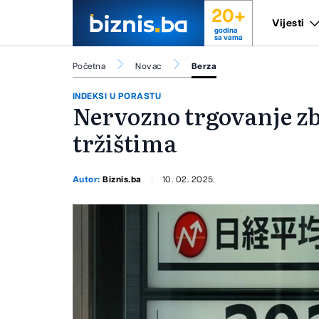
20+
Vijesti
godina
sa vama
Početna
Novac
Berza
INDEKSI U PORASTU
Nervozno trgovanje zb
tržištima
Autor:
Biznis.ba
10. 02. 2025.