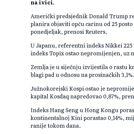
na ivici.
Američki predsjednik Donald Trump rek
planira objaviti opću carinu od 25 posto
ponedjeljak, prenosi Reuters.
U Japanu, referentni indeks Nikkei 225 t
indeks Topix ostao nepromijenjen, uz n
Zemlja je u siječnju izvijestila o rastu k
blagi pad u odnosu na prosinačkih 3,1%
Južnokorejski Kospi ostao je nepromij
kapital Kosdaq napredovao 0,87%, pren
Indeks Hang Seng u Hong Kongu porasta
kontinentalnoj Kini porastao 0,14%, mi
ranije tokom dana.