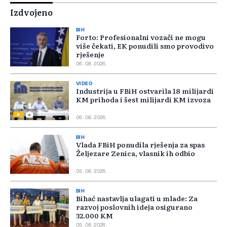
Izdvojeno
BIH
Forto: Profesionalni vozači ne mogu
više čekati, EK ponudili smo provodivo
rješenje
06. 08. 2026.
VIDEO
Industrija u FBiH ostvarila 18 milijardi
KM prihoda i šest milijardi KM izvoza
06. 08. 2026.
BIH
Vlada FBiH ponudila rješenja za spas
Željezare Zenica, vlasnik ih odbio
05. 08. 2026.
BIH
Bihać nastavlja ulagati u mlade: Za
razvoj poslovnih ideja osigurano
32.000 KM
05. 08. 2026.