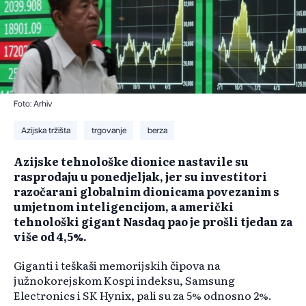
Foto: Arhiv
Azijska tržišta
trgovanje
berza
Azijske tehnološke dionice nastavile su
rasprodaju u ponedjeljak, jer su investitori
razočarani globalnim dionicama povezanim s
umjetnom inteligencijom, a američki
tehnološki gigant Nasdaq pao je prošli tjedan za
više od 4,5%.
Giganti i teškaši memorijskih čipova na
južnokorejskom Kospi indeksu, Samsung
Electronics i SK Hynix, pali su za 5% odnosno 2%.