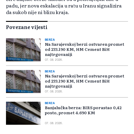
padu, jer nova eskalacija u ratu u Iranu signalizira
da sukob nije ni blizu kraja.
Povezane vijesti
BERZA
Na Sarajevskoj berzi ostvaren promet
od 233.190 KM, HM Cement BiH
najtrgovaniji
07. 08. 2026.
BERZA
Na Sarajevskoj berzi ostvaren promet
od 233.190 KM, HM Cement BiH
najtrgovaniji
07. 08. 2026.
BERZA
Banjalučka berza: BIRS porastao 0,42
posto, promet 4.690 KM
07. 08. 2026.