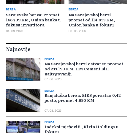
BERZA
BERZA
Sarajevska berza: Promet
Na Sarajevskoj berzi
166.709 KM, Union banka u
promet od 114.853 KM,
fokusu investitora
Union banka u fokusu
04. 08. 2026.
06. 08. 2026.
Najnovije
BERZA
Na Sarajevskoj berzi ostvaren promet
od 233.190 KM, HM Cement BiH
najtrgovaniji
07. 08. 2026.
BERZA
Banjalučka berza: BIRS porastao 0,42
posto, promet 4.690 KM
07. 08. 2026.
BERZA
Indeksi mješoviti , Kirin Holdings u
fokusu