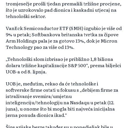
tromjesečje prošli tjedan premašili tržišne procjene,
što je uzrokovalo pad dionica i kaskadni utjecaj na
tehnološki sektor.
VanEck Semiconductor ETF (SMH) izgubio je više od
9% u petak; Softbankova britanska tvrtka za čipove
Arm Holdings pala je za gotovo 13%, dok je Micron
Technology pao za više od 13%.
„Tehnološki slom izbrisao je približno 1,8 biliona
dolara tržišne kapitalizacije S&P 500“, prema bilješci
UOB-a od 8. lipnja.
UOB je, međutim, rekao da će tehnološke i
softverske firme ostati u fokusu s „debijem firme za
istraživanje svemira/umjetnu
inteligenciju/tehnologiju na Nasdaqu u petak (12.
juna), u onome što bi mogla biti najveća inicijalna
javna ponuda dionica ikad.“
Šire azijske berze također su u ponedjeljak bile u