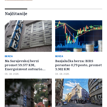
Najčitanije
BERZA
BERZA
Na Sarajevskoj berzi
Banjalučka berza: BIRS
promet 59.577 KM,
porastao 0,79 posto, promet
Energoinvest ostvario
3.362 KM
najveći promet
05. 08. 2026.
04. 08. 2026.