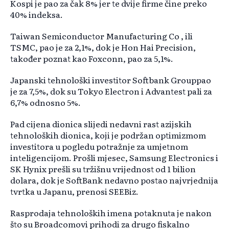
Kospi je pao za čak 8% jer te dvije firme čine preko
40% indeksa.
Taiwan Semiconductor Manufacturing Co , ili
TSMC, pao je za 2,1%, dok je Hon Hai Precision,
također poznat kao Foxconn, pao za 5,1%.
Japanski tehnološki investitor Softbank Grouppao
je za 7,5%, dok su Tokyo Electron i Advantest pali za
6,7% odnosno 5%.
Pad cijena dionica slijedi nedavni rast azijskih
tehnoloških dionica, koji je podržan optimizmom
investitora u pogledu potražnje za umjetnom
inteligencijom. Prošli mjesec, Samsung Electronics i
SK Hynix prešli su tržišnu vrijednost od 1 bilion
dolara, dok je SoftBank nedavno postao najvrjednija
tvrtka u Japanu, prenosi SEEBiz.
Rasprodaja tehnoloških imena potaknuta je nakon
što su Broadcomovi prihodi za drugo fiskalno