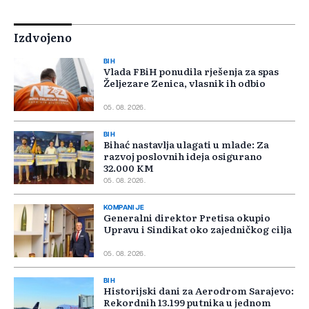
Izdvojeno
BIH
Vlada FBiH ponudila rješenja za spas
Željezare Zenica, vlasnik ih odbio
05. 08. 2026.
BIH
Bihać nastavlja ulagati u mlade: Za
razvoj poslovnih ideja osigurano
32.000 KM
05. 08. 2026.
KOMPANIJE
Generalni direktor Pretisa okupio
Upravu i Sindikat oko zajedničkog cilja
05. 08. 2026.
BIH
Historijski dani za Aerodrom Sarajevo:
Rekordnih 13.199 putnika u jednom