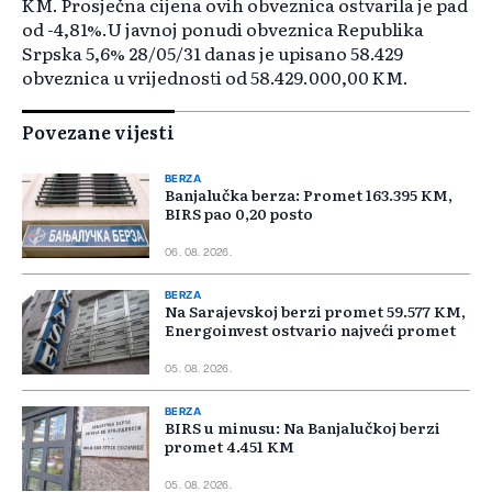
KM. Prosječna cijena ovih obveznica ostvarila je pad
od -4,81%.U javnoj ponudi obveznica Republika
Srpska 5,6% 28/05/31 danas je upisano 58.429
obveznica u vrijednosti od 58.429.000,00 KM.
Povezane vijesti
BERZA
Banjalučka berza: Promet 163.395 KM,
BIRS pao 0,20 posto
06. 08. 2026.
BERZA
Na Sarajevskoj berzi promet 59.577 KM,
Energoinvest ostvario najveći promet
05. 08. 2026.
BERZA
BIRS u minusu: Na Banjalučkoj berzi
promet 4.451 KM
05. 08. 2026.