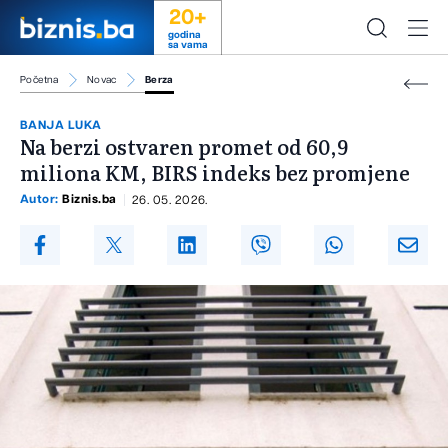
20+
godina
sa vama
Početna
Novac
Berza
BANJA LUKA
Na berzi ostvaren promet od 60,9
miliona KM, BIRS indeks bez promjene
Autor:
Biznis.ba
26. 05. 2026.