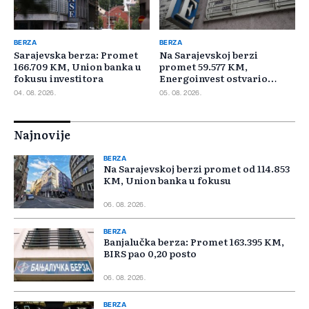
BERZA
BERZA
Sarajevska berza: Promet
Na Sarajevskoj berzi
166.709 KM, Union banka u
promet 59.577 KM,
fokusu investitora
Energoinvest ostvario
najveći promet
04. 08. 2026.
05. 08. 2026.
Najnovije
BERZA
Na Sarajevskoj berzi promet od 114.853
KM, Union banka u fokusu
06. 08. 2026.
BERZA
Banjalučka berza: Promet 163.395 KM,
BIRS pao 0,20 posto
06. 08. 2026.
BERZA