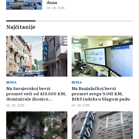
danu
04. 08. 2026.
Najčitanije
BERZA
BERZA
Na Sarajevskoj berzi
Na Banjalučkoj berzi
promet veći od 419.000 KM,
promet svega 9.061 KM,
dominirale dionice
BIRS indeks u blagom padu
Privredne banke Sarajevo
03. 08. 2026.
03. 08. 2026.