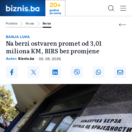
20+
godina
sa vama
Početna
Novac
Berza
BANJA LUKA
Na berzi ostvaren promet od 3,01
miliona KM, BIRS bez promjene
Autor:
Biznis.ba
05. 06. 2026.