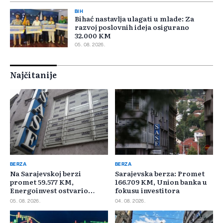
BIH
Bihać nastavlja ulagati u mlade: Za
razvoj poslovnih ideja osigurano
32.000 KM
05. 08. 2026.
Najčitanije
BERZA
BERZA
Na Sarajevskoj berzi
Sarajevska berza: Promet
promet 59.577 KM,
166.709 KM, Union banka u
Energoinvest ostvario
fokusu investitora
najveći promet
05. 08. 2026.
04. 08. 2026.