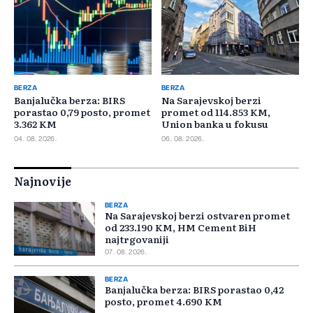
BERZA
BERZA
Banjalučka berza: BIRS
Na Sarajevskoj berzi
porastao 0,79 posto, promet
promet od 114.853 KM,
3.362 KM
Union banka u fokusu
04. 08. 2026.
06. 08. 2026.
Najnovije
BERZA
Na Sarajevskoj berzi ostvaren promet
od 233.190 KM, HM Cement BiH
najtrgovaniji
07. 08. 2026.
BERZA
Banjalučka berza: BIRS porastao 0,42
posto, promet 4.690 KM