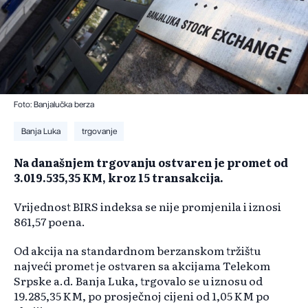
Foto: Banjalučka berza
Banja Luka
trgovanje
Na današnjem trgovanju ostvaren je promet od
3.019.535,35 KM, kroz 15 transakcija.
Vrijednost BIRS indeksa se nije promjenila i iznosi
861,57 poena.
Od akcija na standardnom berzanskom tržištu
najveći promet je ostvaren sa akcijama Telekom
Srpske a.d. Banja Luka, trgovalo se u iznosu od
19.285,35 KM, po prosječnoj cijeni od 1,05 KM po