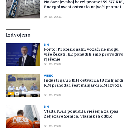
Na Sarajevskoj berzi promet 59.577 KM,
Energoinvest ostvario najveći promet
05. 08. 2026.
Izdvojeno
BIH
Forto: Profesionalni vozači ne mogu
više čekati, EK ponudili smo provodivo
rješenje
06. 08. 2026.
VIDEO
Industrija u FBiH ostvarila 18 milijardi
KM prihoda i šest milijardi KM izvoza
06. 08. 2026.
BIH
Vlada FBiH ponudila rješenja za spas
Željezare Zenica, vlasnik ih odbio
05. 08. 2026.