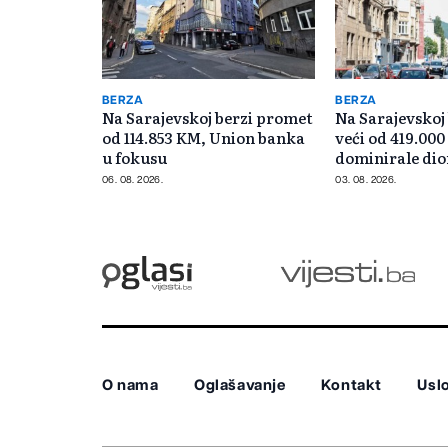
BERZA
BERZA
Na Sarajevskoj berzi promet
Na Sarajevskoj
od 114.853 KM, Union banka
veći od 419.00
u fokusu
dominirale dio
Privredne bank
06. 08. 2026.
03. 08. 2026.
O nama
Oglašavanje
Kontakt
Uslo