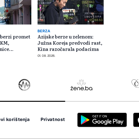
BERZA
 berzi promet
Azijske berze u zelenom:
0 KM,
Južna Koreja predvodi rast,
nice
Kina razočarala podacima
e Sarajevo
01. 08. 2026.
vi korištenja
Privatnost