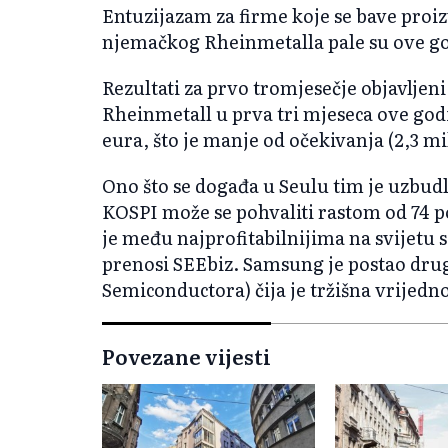
Entuzijazam za firme koje se bave proi
njemačkog Rheinmetalla pale su ove go
Rezultati za prvo tromjesečje objavljeni
Rheinmetall u prva tri mjeseca ove god
eura, što je manje od očekivanja (2,3 mi
Ono što se događa u Seulu tim je uzbudl
KOSPI može se pohvaliti rastom od 74 p
je među najprofitabilnijima na svijetu 
prenosi SEEbiz. Samsung je postao dru
Semiconductora) čija je tržišna vrijedno
Povezane vijesti