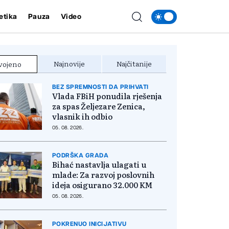
etika
Pauza
Video
Najnovije
Najčitanije
vojeno
BEZ SPREMNOSTI DA PRIHVATI
Vlada FBiH ponudila rješenja
za spas Željezare Zenica,
vlasnik ih odbio
05. 08. 2026.
PODRŠKA GRADA
Bihać nastavlja ulagati u
mlade: Za razvoj poslovnih
ideja osigurano 32.000 KM
05. 08. 2026.
POKRENUO INICIJATIVU