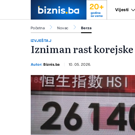
20+
Vijesti
godina
sa vama
Početna
Novac
Berza
IZVJEŠTAJ
Izniman rast korejske
Autor:
Biznis.ba
10. 05. 2026.