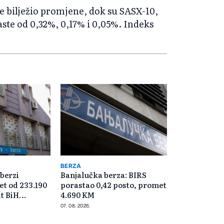
je bilježio promjene, dok su SASX-10,
ste od 0,32%, 0,17% i 0,05%. Indeks
BERZA
 berzi
Banjalučka berza: BIRS
t od 233.190
porastao 0,42 posto, promet
t BiH
4.690 KM
07. 08. 2026.