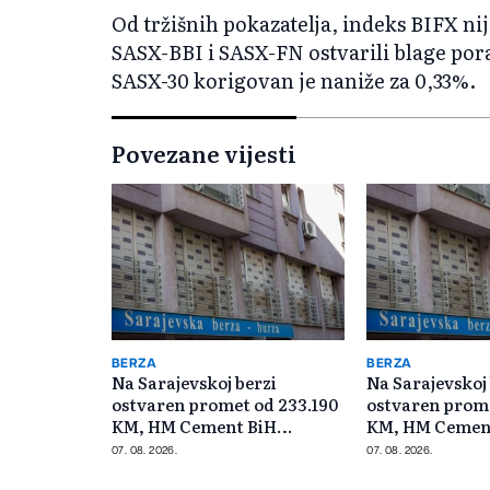
Od tržišnih pokazatelja, indeks BIFX ni
SASX-BBI i SASX-FN ostvarili blage pora
SASX-30 korigovan je naniže za 0,33%.
Povezane vijesti
BERZA
BERZA
Na Sarajevskoj berzi
Na Sarajevskoj
ostvaren promet od 233.190
ostvaren prome
KM, HM Cement BiH
KM, HM Cemen
najtrgovaniji
najtrgovaniji
07. 08. 2026.
07. 08. 2026.