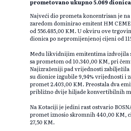
prometovano ukupno 5.069 dionica
Najveći dio prometa koncentrisan je na 
zaredom dominirao emitent HM CEME
od 556.485,00 KM. U okviru ove trgovin
dionica po nepromijenjenoj cijeni od 1
Među likvidnijim emitentima izdvojil
sa prometom od 10.340,00 KM, pri čemu 
Najizraženiji pad vrijednosti zabilje
su dionice izgubile 9,94% vrijednosti i 
promet 2.403,00 KM. Preostala dva emi
približno dvije hiljade konvertibilnih 
Na Kotaciji je jedini rast ostvario BO
promet iznosio skromnih 440,00 KM, cij
27,50 KM.