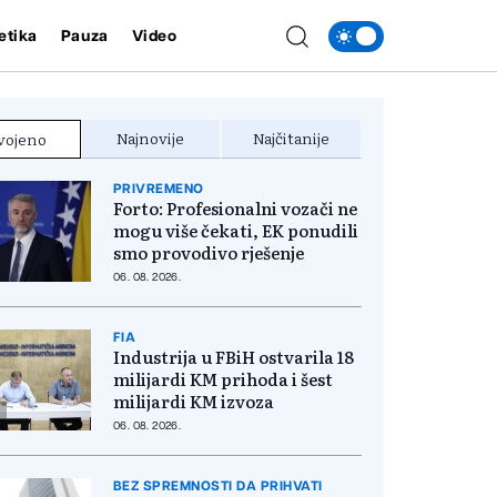
etika
Pauza
Video
Najnovije
Najčitanije
vojeno
PRIVREMENO
Forto: Profesionalni vozači ne
mogu više čekati, EK ponudili
smo provodivo rješenje
06. 08. 2026.
FIA
Industrija u FBiH ostvarila 18
milijardi KM prihoda i šest
milijardi KM izvoza
06. 08. 2026.
BEZ SPREMNOSTI DA PRIHVATI