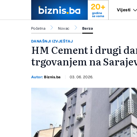
20+
Vijesti
godina
sa vama
Početna
Novac
Berza
DANAŠNJI IZVJEŠTAJ
HM Cement i drugi d
trgovanjem na Sarajev
Autor:
Biznis.ba
03. 06. 2026.