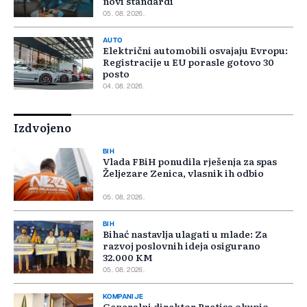
novi standardi
05. 08. 2026.
AUTO
Električni automobili osvajaju Evropu:
Registracije u EU porasle gotovo 30
posto
04. 08. 2026.
Izdvojeno
BIH
Vlada FBiH ponudila rješenja za spas
Željezare Zenica, vlasnik ih odbio
05. 08. 2026.
BIH
Bihać nastavlja ulagati u mlade: Za
razvoj poslovnih ideja osigurano
32.000 KM
05. 08. 2026.
KOMPANIJE
Generalni direktor Pretisa okupio