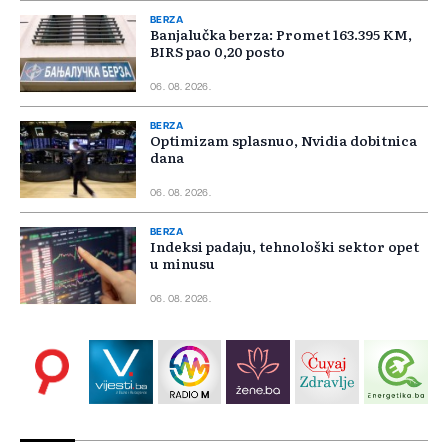
BERZA
Banjalučka berza: Promet 163.395 KM,
BIRS pao 0,20 posto
06. 08. 2026.
BERZA
Optimizam splasnuo, Nvidia dobitnica
dana
06. 08. 2026.
BERZA
Indeksi padaju, tehnološki sektor opet
u minusu
06. 08. 2026.