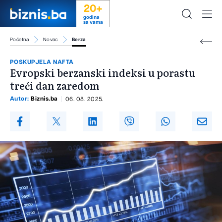
20+
godina
sa vama
Početna
Novac
Berza
POSKUPJELA NAFTA
Evropski berzanski indeksi u porastu
treći dan zaredom
Autor:
Biznis.ba
06. 08. 2025.