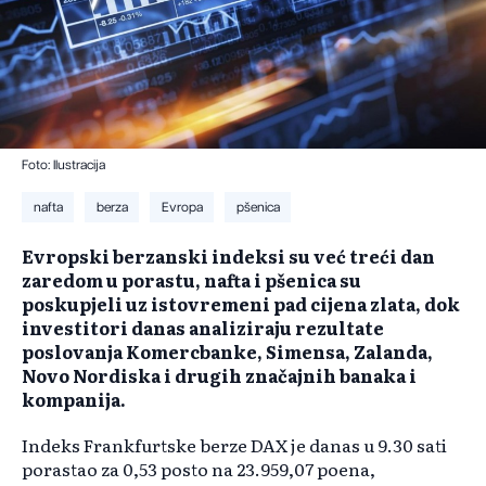
Foto: Ilustracija
nafta
berza
Evropa
pšenica
Evropski berzanski indeksi su već treći dan
zaredom u porastu, nafta i pšenica su
poskupjeli uz istovremeni pad cijena zlata, dok
investitori danas analiziraju rezultate
poslovanja Komercbanke, Simensa, Zalanda,
Novo Nordiska i drugih značajnih banaka i
kompanija.
Indeks Frankfurtske berze DAX je danas u 9.30 sati
porastao za 0,53 posto na 23.959,07 poena,