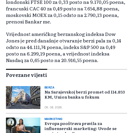
londonski FTSE 100 za 0,33 posto na 9.170,05 poena,
francuski CAC 40 za 0,49 posto na 7.654,88 poena,
moskovski MOEX za 0,15 odsto na 2.790,13 poena,
prenosi Bankar me.
Vrijednost američkog berzanskog indeksa Dow
Jones je pred današnje otvaranje berzi pala za 0,14
odsto na 44.111,74 poena, indeks S&P 500 za 0,49
posto na 6.299,19 poena, a vrijednost indeksa
Nasdaq za 0,65 posto na 20.916,55 poena.
Povezane vijesti
BERZA
Na Sarajevskoj berzi promet od 114.853
KM, Union banka u fokusu
06. 08. 2026.
MARKETING
Evropa pooštrava pravila za
influenserski marketing: Uvode se