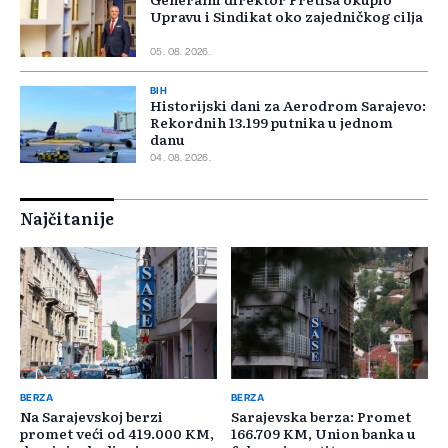
Upravu i Sindikat oko zajedničkog cilja
05. 08. 2026.
BIH
Historijski dani za Aerodrom Sarajevo:
Rekordnih 13.199 putnika u jednom
danu
04. 08. 2026.
Najčitanije
BERZA
BERZA
Na Sarajevskoj berzi
Sarajevska berza: Promet
promet veći od 419.000 KM,
166.709 KM, Union banka u