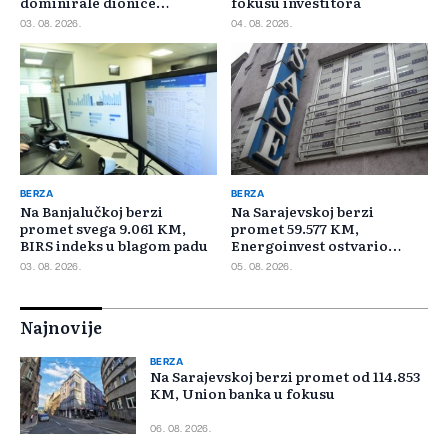
dominirale dionice
fokusu investitora
Privredne banke Sarajevo
03. 08. 2026.
04. 08. 2026.
BERZA
BERZA
Na Banjalučkoj berzi
Na Sarajevskoj berzi
promet svega 9.061 KM,
promet 59.577 KM,
BIRS indeks u blagom padu
Energoinvest ostvario
najveći promet
03. 08. 2026.
05. 08. 2026.
Najnovije
BERZA
Na Sarajevskoj berzi promet od 114.853
KM, Union banka u fokusu
06. 08. 2026.