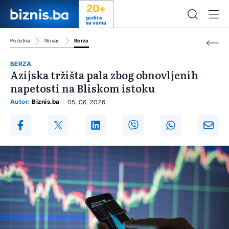
20+
godina
sa vama
Početna
Novac
Berza
BERZA
Azijska tržišta pala zbog obnovljenih
napetosti na Bliskom istoku
Autor:
Biznis.ba
05. 06. 2026.