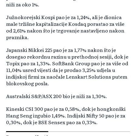
niži za oko 1%.
Južnokorejski Kospi pao je za 1,24%, ali je dionica
male tržišne kapitalizacije Kosdaq porastao za više
od 2,61% nakon što je trgovanje nastavljeno nakon
praznika.
Japanski Nikkei 225 pao je za 1,77% nakon što je
dosegao rekordnu razinu u prethodnoj sesiji, dok je
Topix pao za 1,33%. SoftBank Group pao je za više od
11,04% usred vijesti da je prodao 3,25% udjela u
indijskoj firmi za naočale Lenskart Solutions putem
blokovskog posla.
Australski S&P/ASX 200 bio je niži za 1,30%.
Kineski CSI 300 pao je za 0,58%, dok je hongkonški
Hang Seng izgubio 1,49%. Indijski Nifty 50 pao je za
0,30%, dok je BSE Sensex pao za 0,33%.