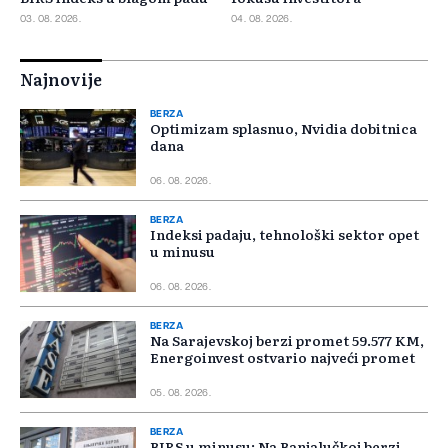
03. 08. 2026.
04. 08. 2026.
Najnovije
BERZA
Optimizam splasnuo, Nvidia dobitnica
dana
06. 08. 2026.
BERZA
Indeksi padaju, tehnološki sektor opet
u minusu
06. 08. 2026.
BERZA
Na Sarajevskoj berzi promet 59.577 KM,
Energoinvest ostvario najveći promet
05. 08. 2026.
BERZA
BIRS u minusu: Na Banjalučkoj berzi