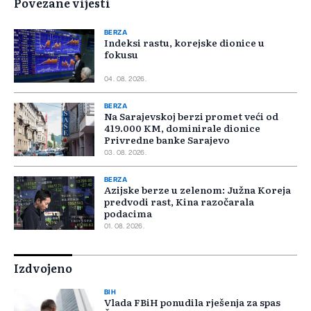
Povezane vijesti
BERZA
Indeksi rastu, korejske dionice u
fokusu
04. 08. 2026.
BERZA
Na Sarajevskoj berzi promet veći od
419.000 KM, dominirale dionice
Privredne banke Sarajevo
03. 08. 2026.
BERZA
Azijske berze u zelenom: Južna Koreja
predvodi rast, Kina razočarala
podacima
01. 08. 2026.
Izdvojeno
BIH
Vlada FBiH ponudila rješenja za spas