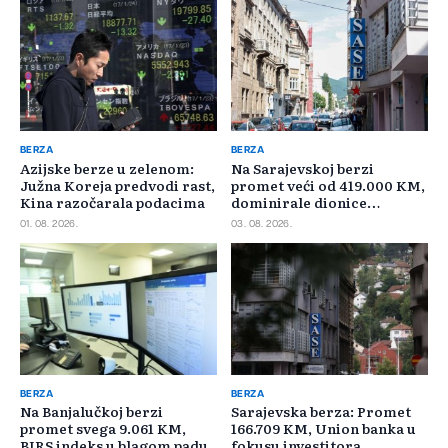
BERZA
BERZA
Azijske berze u zelenom:
Na Sarajevskoj berzi
Južna Koreja predvodi rast,
promet veći od 419.000 KM,
Kina razočarala podacima
dominirale dionice
Privredne banke Sarajevo
01. 08. 2026.
03. 08. 2026.
BERZA
BERZA
Na Banjalučkoj berzi
Sarajevska berza: Promet
promet svega 9.061 KM,
166.709 KM, Union banka u
BIRS indeks u blagom padu
fokusu investitora