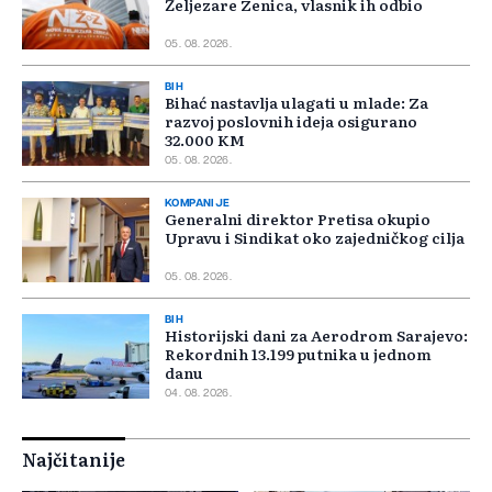
Željezare Zenica, vlasnik ih odbio
05. 08. 2026.
BIH
Bihać nastavlja ulagati u mlade: Za
razvoj poslovnih ideja osigurano
32.000 KM
05. 08. 2026.
KOMPANIJE
Generalni direktor Pretisa okupio
Upravu i Sindikat oko zajedničkog cilja
05. 08. 2026.
BIH
Historijski dani za Aerodrom Sarajevo:
Rekordnih 13.199 putnika u jednom
danu
04. 08. 2026.
Najčitanije