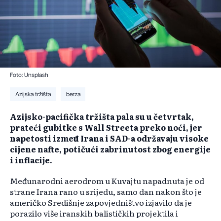
Foto: Unsplash
Azijska tržišta
berza
Azijsko-pacifička tržišta pala su u četvrtak,
prateći gubitke s Wall Streeta preko noći, jer
napetosti između Irana i SAD-a održavaju visoke
cijene nafte, potičući zabrinutost zbog energije
i inflacije.
Međunarodni aerodrom u Kuvajtu napadnuta je od
strane Irana rano u srijedu, samo dan nakon što je
američko Središnje zapovjedništvo izjavilo da je
porazilo više iranskih balističkih projektila i