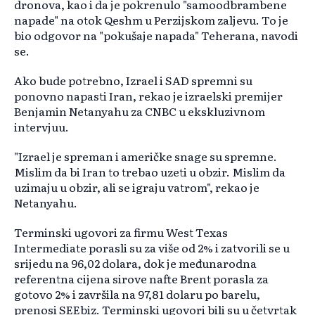
dronova, kao i da je pokrenulo "samoodbrambene
napade" na otok Qeshm u Perzijskom zaljevu. To je
bio odgovor na "pokušaje napada" Teherana, navodi
se.
Ako bude potrebno, Izrael i SAD spremni su
ponovno napasti Iran, rekao je izraelski premijer
Benjamin Netanyahu za CNBC u ekskluzivnom
intervjuu.
"Izrael je spreman i američke snage su spremne.
Mislim da bi Iran to trebao uzeti u obzir. Mislim da
uzimaju u obzir, ali se igraju vatrom", rekao je
Netanyahu.
Terminski ugovori za firmu West Texas
Intermediate porasli su za više od 2% i zatvorili se u
srijedu na 96,02 dolara, dok je međunarodna
referentna cijena sirove nafte Brent porasla za
gotovo 2% i završila na 97,81 dolaru po barelu,
prenosi SEEbiz. Terminski ugovori bili su u četvrtak