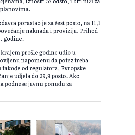
enama, iznositi 53 odsto, i biti niži za
 planovima.
vca porastao je za šest posto, na 11,1
povećanje naknada i provizija. Prihod
. godine.
e krajem prošle godine udio u
novljenu napomenu da potez treba
su takođe od regulatora, Evropske
anje udjela do 29,9 posto. Ako
 da podnese javnu ponudu za