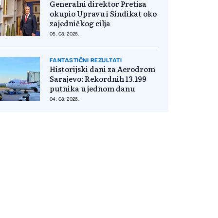
Generalni direktor Pretisa
okupio Upravu i Sindikat oko
zajedničkog cilja
05. 08. 2026.
FANTASTIČNI REZULTATI
Historijski dani za Aerodrom
Sarajevo: Rekordnih 13.199
putnika u jednom danu
04. 08. 2026.