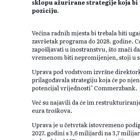
sklopu ažurirane strategije koja bi
poziciju.
Većina radnih mjesta bi trebala biti ug
završetak programa do 2028. godine.
zapošljavati u inostranstvu, što znači 
vremenom biti nepromijenjen, stoji u 
Uprava pod vodstvom izvršne direktork
prilagođavala strategiju koja će po njen
potencijal vrijednosti" Commerzbank.
Već su najavili da će im restrukturiranj
eura troškova.
Uprava je u četvrtak istovremeno podigl
2027. godini s 3,6 milijardi na 3,7 milij