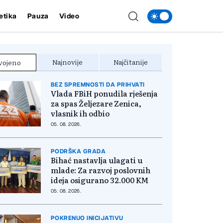
etika
Pauza
Video
Najnovije
Najčitanije
vojeno
BEZ SPREMNOSTI DA PRIHVATI
Vlada FBiH ponudila rješenja
za spas Željezare Zenica,
vlasnik ih odbio
05. 08. 2026.
PODRŠKA GRADA
Bihać nastavlja ulagati u
mlade: Za razvoj poslovnih
ideja osigurano 32.000 KM
05. 08. 2026.
POKRENUO INICIJATIVU