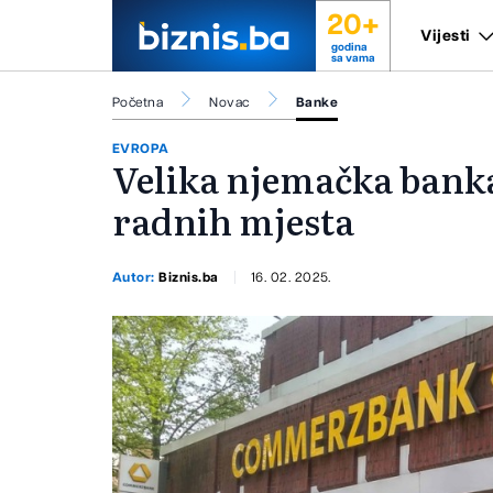
20+
Vijesti
godina
sa vama
Početna
Novac
Banke
EVROPA
Velika njemačka banka
radnih mjesta
Autor:
Biznis.ba
16. 02. 2025.