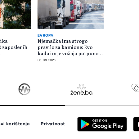
EVROPA
lika
Njemačka ima strogo
0 zaposlenih
pravilo za kamione: Evo
a
kada im je vožnja potpuno
zabranjena
06. 08. 2026.
vi korištenja
Privatnost