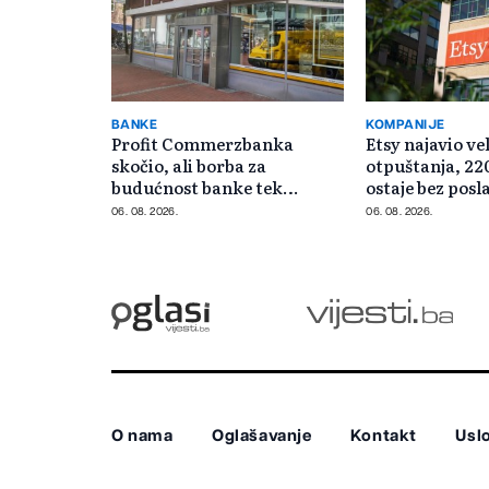
BANKE
KOMPANIJE
Profit Commerzbanka
Etsy najavio ve
skočio, ali borba za
otpuštanja, 22
budućnost banke tek
ostaje bez posl
počinje
06. 08. 2026.
06. 08. 2026.
O nama
Oglašavanje
Kontakt
Uslo