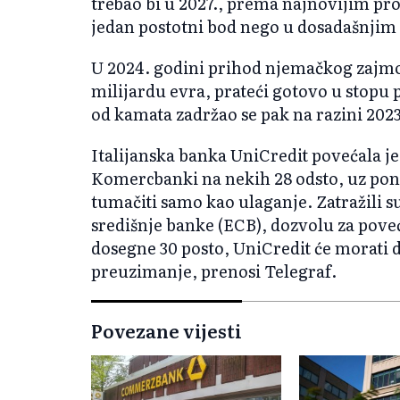
trebao bi u 2027., prema najnovijim procj
jedan postotni bod nego u dosadašnjim
U 2024. godini prihod njemačkog zajmoda
milijardu evra, prateći gotovo u stopu 
od kamata zadržao se pak na razini 2023
Italijanska banka UniCredit povećala j
Komercbanki na nekih 28 odsto, uz po
tumačiti samo kao ulaganje. Zatražili 
središnje banke (ECB), dozvolu za poveć
dosegne 30 posto, UniCredit će morati
preuzimanje, prenosi Telegraf.
Povezane vijesti