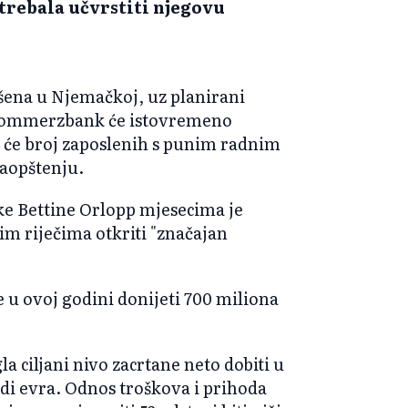
 trebala učvrstiti njegovu
ašena u Njemačkoj, uz planirani
 Commerzbank će istovremeno
da će broj zaposlenih s punim radnim
saopštenju.
e Bettine Orlopp mjesecima je
im riječima otkriti "značajan
e u ovoj godini donijeti 700 miliona
a ciljani nivo zacrtane neto dobiti u
ardi evra. Odnos troškova i prihoda