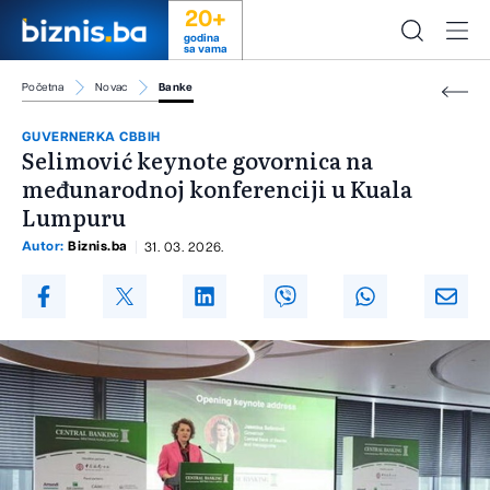
20+
godina
sa vama
Početna
Novac
Banke
GUVERNERKA CBBIH
Selimović keynote govornica na
međunarodnoj konferenciji u Kuala
Lumpuru
Autor:
Biznis.ba
31. 03. 2026.