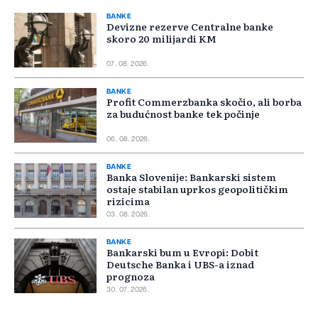
BANKE
Devizne rezerve Centralne banke
skoro 20 milijardi KM
07. 08. 2026.
BANKE
Profit Commerzbanka skočio, ali borba
za budućnost banke tek počinje
06. 08. 2026.
BANKE
Banka Slovenije: Bankarski sistem
ostaje stabilan uprkos geopolitičkim
rizicima
03. 08. 2026.
BANKE
Bankarski bum u Evropi: Dobit
Deutsche Banka i UBS-a iznad
prognoza
30. 07. 2026.