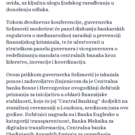
uvida, uz ključnu ulogu ljudskog rasuđivanja u
donošenju odluka.
Tokom dvodnevne konferencije, guvernerka
Selimović moderirat će panel diskusiju bankarskih
regulatora o međunarodnoj saradnji u prevenciji
finansijskog kriminala, te će učestvovati u
strateškom panelu guvernera i viceguvernera o
redefinisanju mandata centralnih banaka kroz
liderstvo, inovacije i koordinaciju.
Ovom prilikom guvernerka Selimović je iskazala
ponos i zadovoljstvo činjenicom da je Centralna
banka Bosne i Hercegovine ovogodišnji dobitnik
priznanja za inicijativu u oblasti finansijske
stabilnosti, koje će joj "Central Banking“ dodjeliti na
zvaničnoj ceremoniji u Londonu, sredinom juna ove
godine. Dobitnici nagrada su i Banka Engleske u
kategoriji transparentnost, Banka Meksika za
digitalnu transformaciju, Centralna banka
Ujedinjenih Arapskih Emirata za upravljanje