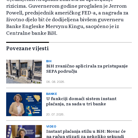
rizicima. Guvernerom godine proglašen je Jerrom
Powell, predsjednik američkog FED-a, a nagrada za
životno djelo bit će dodijeljena bivšem guverneru
Banke Engleske Mervynu Kingu, saopćeno je iz
Centralne banke BiH.
Povezane vijesti
BIH
BiH zvanično aplicirala za pristupanje
SEPA području
06. 08. 2026.
BANKE
U funkciji domaći sistem instant
plaćanja, za sada u tri banke
20. 07. 2026.
VIDEO
Instant plaćanja stižu u BiH: Novac će
na račun stizati za nekoliko sekundi