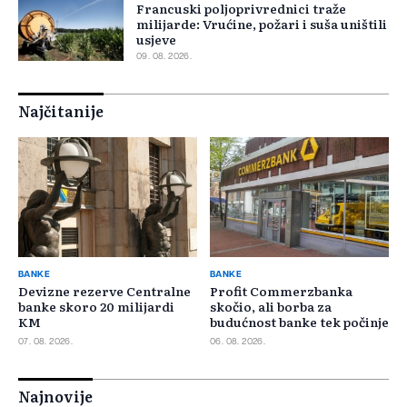
Francuski poljoprivrednici traže
milijarde: Vrućine, požari i suša uništili
usjeve
09. 08. 2026.
Najčitanije
BANKE
BANKE
Devizne rezerve Centralne
Profit Commerzbanka
banke skoro 20 milijardi
skočio, ali borba za
KM
budućnost banke tek počinje
07. 08. 2026.
06. 08. 2026.
Najnovije