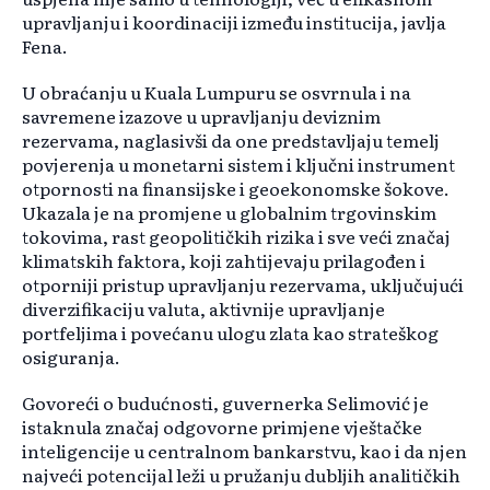
upravljanju i koordinaciji između institucija, javlja
Fena.
U obraćanju u Kuala Lumpuru se osvrnula i na
savremene izazove u upravljanju deviznim
rezervama, naglasivši da one predstavljaju temelj
povjerenja u monetarni sistem i ključni instrument
otpornosti na finansijske i geoekonomske šokove.
Ukazala je na promjene u globalnim trgovinskim
tokovima, rast geopolitičkih rizika i sve veći značaj
klimatskih faktora, koji zahtijevaju prilagođen i
otporniji pristup upravljanju rezervama, uključujući
diverzifikaciju valuta, aktivnije upravljanje
portfeljima i povećanu ulogu zlata kao strateškog
osiguranja.
Govoreći o budućnosti, guvernerka Selimović je
istaknula značaj odgovorne primjene vještačke
inteligencije u centralnom bankarstvu, kao i da njen
najveći potencijal leži u pružanju dubljih analitičkih