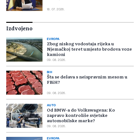
18. 07. 2026.
Izdvojeno
EVROPA
Zbog niskog vodostaja rijeka u
Njemačkoj teret umjesto brodova voze
kamioni
09. 08. 2026.
BIH
Šta se dešava s neispravnim mesom u
FBiH?
09. 08. 2026.
AUTO
Od BMW-a do Volkswagena: Ko
zapravo kontroliše svjetske
automobilske marke?
09. 08. 2026.
EVROPA