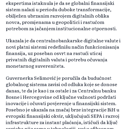
ekspertima istaknula je da se globalni finansijski
sistem nalazi u periodu duboke transformacije,
obilježen ubrzanim razvojem digitalnih oblika
novca, promjenama u geopolitici i rastućom
potrebom za jačanjem institucionalne otpornosti.
Ukazala je da centralnobankarske digitalne valute i
novi platni sistemi redefinišu način funkcionisanja
finansija, uz poseban osvrt na rastući uticaj
privatnih digitalnih valuta i potrebu očuvanja
monetarnog suvereniteta.
Guvernerka Selimović je poručila da budućnost
globalnog sistema zavisi od odluka koje se donose
danas, te da je kao i za ostale i za Centralnu banku
Bosne i Hercegovine od ključne važnosti podržati
inovacije i očuvati povjerenje u finansijski sistem.
Posebno je ukazala na značaj brze integracije BiH u
evropski finansijski okvir, uključujući SEPA i razvoj
infrastrukture za instant plaćanja, ističući da ključ
uspjeha nije samo u tehnologiji, već u efikasnom