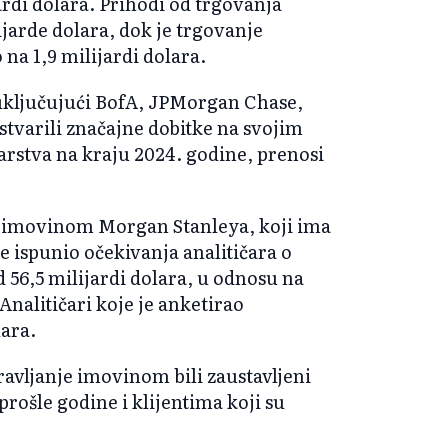
jardi dolara. Prihodi od trgovanja
ijarde dolara, dok je trgovanje
na 1,9 milijardi dolara.
uključujući BofA, JPMorgan Chase,
ostvarili značajne dobitke na svojim
karstva na kraju 2024. godine, prenosi
a imovinom Morgan Stanleya, koji ima
je ispunio očekivanja analitičara o
d 56,5 milijardi dolara, u odnosu na
Analitičari koje je anketirao
lara.
ravljanje imovinom bili zaustavljeni
rošle godine i klijentima koji su