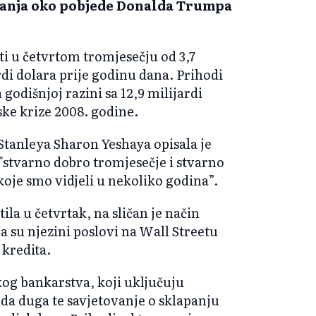
vanja oko pobjede Donalda Trumpa
iti u četvrtom tromjesečju od 3,7
rdi dolara prije godinu dana. Prihodi
a godišnjoj razini sa 12,9 milijardi
ske krize 2008. godine.
Stanleya Sharon Yeshaya opisala je
"stvarno dobro tromjesečje i stvarno
koje smo vidjeli u nekoliko godina”.
ila u četvrtak, na sličan je način
da su njezini poslovi na Wall Streetu
 kredita.
kog bankarstva, koji uključuju
da duga te savjetovanje o sklapanju