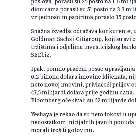
poslova, porasli su 25 posto na 1,6 mili
dionicama porasli su 51 posto na 3,3 mil
vrijednosnim papirima poraslo 35 posto 
Snažna izvedba odražava konkurente, 
Goldman Sachs i Citigroup, koji su svi 
tržištima i odjelima investicijskog ban
SEEbiz.
Ipak, pomno praćeni posao upravljanj
6,2 biliona dolara imovine klijenata, ni
neto novoj imovini, privlačeći priljev o
47,5 milijardi dolara prije godinu dana. 
Bloomberg očekivali su 62 milijarde do
Yeshaya je rekao da su neto tokovi u up
nedostatkom inicijalnih javnih ponuda p
morali trošiti gotovinu.