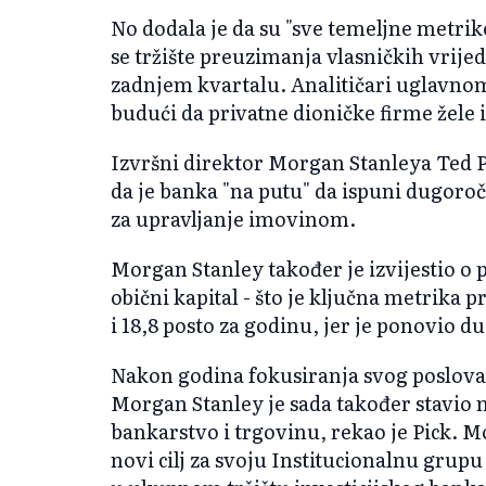
No dodala je da su "sve temeljne metri
se tržište preuzimanja vlasničkih vrij
zadnjem kvartalu. Analitičari uglavno
budući da privatne dioničke firme žele iz
Izvršni direktor Morgan Stanleya Ted Pi
da je banka "na putu" da ispuni dugoročn
za upravljanje imovinom.
Morgan Stanley također je izvijestio o p
obični kapital - što je ključna metrika p
i 18,8 posto za godinu, jer je ponovio du
Nakon godina fokusiranja svog poslova
Morgan Stanley je sada također stavio n
bankarstvo i trgovinu, rekao je Pick. M
novi cilj za svoju Institucionalnu grup