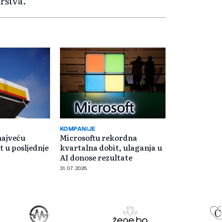
rstva.
KOMPANIJE
najveću
Microsoftu rekordna
t u posljednje
kvartalna dobit, ulaganja u
AI donose rezultate
31. 07. 2026.