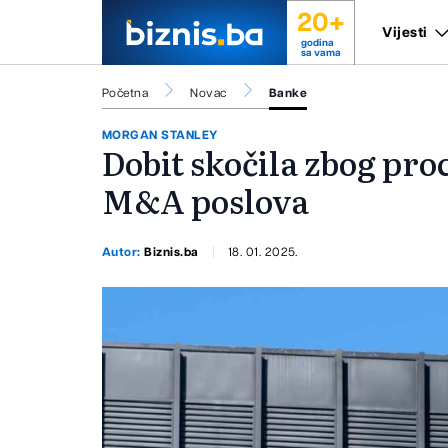
20+
Vijesti
godina
sa vama
Početna
Novac
Banke
MORGAN STANLEY
Dobit skočila zbog pro
M&A poslova
Autor:
Biznis.ba
18. 01. 2025.