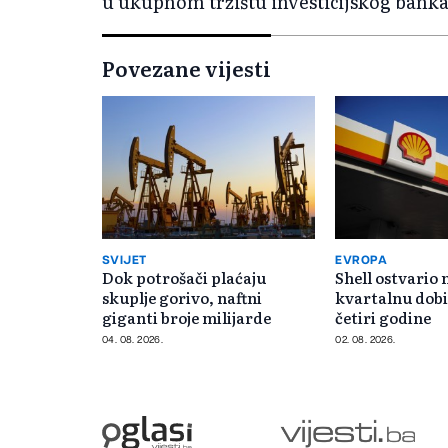
u ukupnom tržištu investicijskog banka
Povezane vijesti
SVIJET
EVROPA
Dok potrošači plaćaju
Shell ostvario 
skuplje gorivo, naftni
kvartalnu dobi
giganti broje milijarde
četiri godine
04. 08. 2026.
02. 08. 2026.