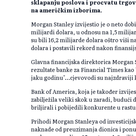
sklapanju poslova i procvatu trgo
na američkim izborima.
Morgan Stanley izvijestio je o neto dob
milijardi dolara, u odnosu na 1,5 milija
su bili 16,2 milijarde dolara oštro viši n
dolara i postavili rekord nakon finansij
Glavna financijska direktorica Morgan 
rezultate banke za Financial Times kao 
jaku godinu"...cjevovodi su najzdraviji 
Bank of America, koja je također izvijest
zabilježila veliki skok u zaradi, budući 
briljirali i pobijedili konkurente u rastu
Prihodi Morgan Stanleya od investicijs
naknade od preuzimanja dionica i ponu