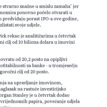
ke stvarno snažne u smislu zamaha" jer
ednosnica ponovno počelo otvarati u
m predviđaju porast IPO-a ove godine,
listati svoje udjele.
ck rekao je analitičarima u četvrtak
i cilj od 10 biliona dolara u imovini
ovratu od 20,2 posto na opipljivi
rofitabilnosti za banke - u tromjesečju
goročni cilj od 20 posto.
nja na upravljanje imovinom,
aglasak na rastuće investicijsko
organ Stanley je u četvrtak dodao
u vrijednosnih papira, povećanje udjela