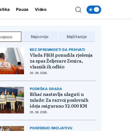
etika
Pauza
Video
Najnovije
Najčitanije
vojeno
BEZ SPREMNOSTI DA PRIHVATI
Vlada FBiH ponudila rješenja
za spas Željezare Zenica,
vlasnik ih odbio
05. 08. 2026.
PODRŠKA GRADA
Bihać nastavlja ulagati u
mlade: Za razvoj poslovnih
ideja osigurano 32.000 KM
05. 08. 2026.
POKRENUO INICIJATIVU