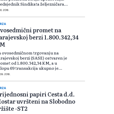
edsjednik Sindikata željezničara
-a Jelenko Dobraš tvrdi da se u
10. 2018.
om javnom preduzeću nepoštuju
dničkih prava, nije potpisan
lek...
RZA
vosedmični promet na
arajevskoj berzi 1.800.342,34
KM
a ovosedmičnom trgovanju na
rajevskoj berzi (SASE) ostvaren je
omet od 1.800.342,34 KM, a u
lopu 69 transakcija ukupno je
ometovano 424.329 vrijednosnih
 09. 2018.
pira. U tom periodu minimalno
dna trgovina obavljena je sa 30
mbola emit...
RZA
rijednosni papiri Cesta d.d.
ostar uvršteni na Slobodno
ržište -ST2