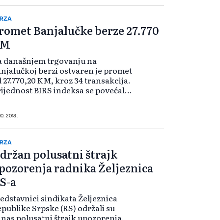
govanje. Vrijednost...
RZA
romet Banjalučke berze 27.770
KM
a današnjem trgovanju na
njalučkoj berzi ostvaren je promet
 27.770,20 KM, kroz 34 transakcija.
ijednost BIRS indeksa se povećala
 0,34 posto i iznosi 546,52 poena.
a službenom berzanskom tržištu
sta B najveći promet je ostvaren...
10. 2018.
RZA
držan polusatni štrajk
pozorenja radnika Željeznica
S-a
edstavnici sindikata Željeznica
publike Srpske (RS) održali su
nas polusatni štrajk upozorenja.