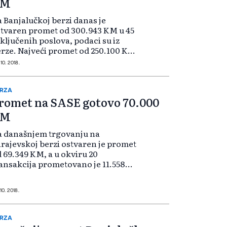
KM
 Banjalučkoj berzi danas je
tvaren promet od 300.943 KM u 45
ključenih poslova, podaci su iz
eći promet od 250.100 KM
tvaren je u javnoj ponudi
 10. 2018.
veznica "Vodovoda" Srbac. Najveći
st vrijednosti od 4,59 odsto bio je
...
RZA
romet na SASE gotovo 70.000
KM
a današnjem trgovanju na
rajevskoj berzi ostvaren je promet
 69.349 KM, a u okviru 20
ansakcija prometovano je 11.558
ijednosnih papira. Na slobodnom
žištu - ST1 ostvaren je promet od
.906 KM, a u okviru 11 transakcija
10. 2018.
govano...
RZA