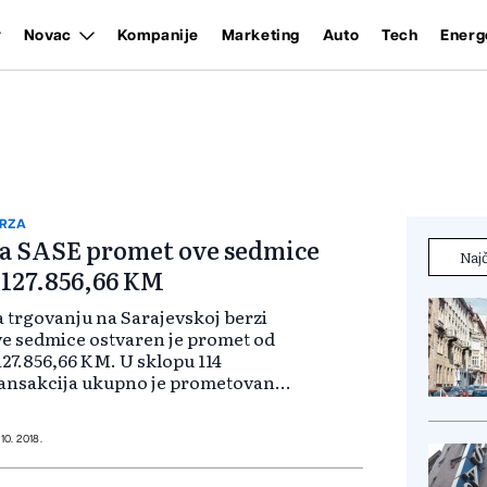
Novac
Kompanije
Marketing
Auto
Tech
Energ
RZA
a SASE promet ove sedmice
Najč
.127.856,66 KM
 trgovanju na Sarajevskoj berzi
e sedmice ostvaren je promet od
127.856,66 KM. U sklopu 114
ansakcija ukupno je prometovano
1.529 vrijednosnih papira. U tom
riodu minimalno jedna trgovina
avljena je sa 26 simbola emitenata.
 10. 2018.
...