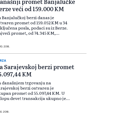
anašnji promet Banjalučke
erze veći od 159.000 KM
 Banjalučkoj berzi danas je
tvaren promet od 159.052 KM u 34
ključena posla, podaci su iz Berze.
jveći promet, od 74.345 KM,
tvaren je trgovanjem akcijama
rijedorčanke" po kursu od 0,20
. Najveći rast vrijednosti od 1,45
10. 2018.
st...
RZA
a Sarajevskoj berzi promet
5.097,44 KM
a današnjem trgovanju na
rajevskoj berzi ostvaren je
upan promet od 55.097,44 KM. U
lopu devet transakcija ukupno je
rometovano 45.298 vrijednosnih
pira. Vrijednost BIFX-a nije se
jenjala u odnosu na prošlo
10. 2018.