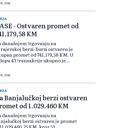
. U okviru šest transakcija
 10. 2018.
govane su...
RZA
ASE - Ostvaren promet od
41.179,58 KM
a današnjem trgovanju na
rajevskoj berzi-burzi ostvaren je
upan promet od 741.179,58 KM. U
lopu 43 transakcije ukupno je
ometovano 96.711 vrijednosnih
pira. Vrijednost BIFX-a je porasla
 0,52 indeksnih poena na 725,79,
 10. 2018.
o u od...
RZA
a Banjalučkoj berzi ostvaren
romet od 1.029.460 KM
a današnjem trgovanju na
njalučkoj berzi ostvaren je promet
 1.029.460,25 KM, kroz 53