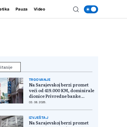
etika
Pauza
Video
itanije
TRGOVANJE
Na Sarajevskoj berzi promet
veći od 419.000 KM, dominirale
dionice Privredne banke
Sarajevo
03. 08. 2026.
IZVJEŠTAJ
Na Sarajevskoj berzi promet