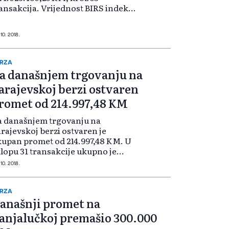
ansakcija. Vrijednost BIRS indeksa
 povećala za 0,11 posto i iznosi
7,10 poena. Na službenom
rzanskom tržištu lista B najveći
 10. 2018.
omet je ostva...
RZA
a današnjem trgovanju na
arajevskoj berzi ostvaren
romet od 214.997,48 KM
a današnjem trgovanju na
rajevskoj berzi ostvaren je
upan promet od 214.997,48 KM. U
lopu 31 transakcije ukupno je
ometovano 178.438 vrijednosnih
 10. 2018.
pira. Vrijednost BIFX-a je porasla
 0,53 indeksnih poena na 725,27, što
odnosu...
RZA
anašnji promet na
anjalučkoj premašio 300.000