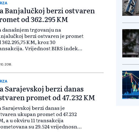
RZA
a Banjalučkoj berzi ostvaren
romet od 362.295 KM
a današnjem trgovanju na
njalučkoj berzi ostvaren je promet
 362.295,75 KM, kroz 30
ansakcija. Vrijednost BIRS indeksa
 nije promijenila i iznosi 547,10
oena. Na službenom berzanskom
žištu lista B najveći promet je
 10. 2018.
tvaren akci...
RZA
a Sarajevskoj berzi danas
stvaren promet od 47.232 KM
 Sarajevskoj berzi danas je
tvaren ukupan promet od 47.232
, a u okviru 11 transakcija
ometovana su 29.524 vrijednosna
pira. Na Slobodnom tržištu - ST1
tvaren je ukupan promet od 12.810