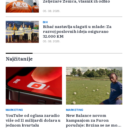
Željezare Zenica, vlasnik ih odbio
05. 08. 2026.
BIH
Bihać nastavlja ulagati u mlade: Za
razvoj poslovnih ideja osigurano
32.000 KM
05. 08. 2026.
Najčitanije
MARKETING
MARKETING
YouTube od oglasa zaradio
New Balance novom
više od 11 milijardi dolara u
kampanjom za Furon
jednom kvartalu
poručuje: Brzina se ne može