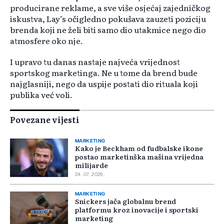
producirane reklame, a sve više osjećaj zajedničkog
iskustva, Lay’s očigledno pokušava zauzeti poziciju
brenda koji ne želi biti samo dio utakmice nego dio
atmosfere oko nje.
I upravo tu danas nastaje najveća vrijednost
sportskog marketinga. Ne u tome da brend bude
najglasniji, nego da uspije postati dio rituala koji
publika već voli.
Povezane vijesti
MARKETING
Kako je Beckham od fudbalske ikone
postao marketinška mašina vrijedna
milijarde
24. 07. 2026.
MARKETING
Snickers jača globalnu brend
platformu kroz inovacije i sportski
marketing