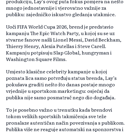
produkciju, Lay’s ovog puta fokus pomjera na nešto
mnogo jednostavnije i vjerovatno važnije za
publiku: zajedničko iskustvo gledanja utakmice.
Uoči FIFA World Cupa 2026, brend je predstavio
kampanju The Epic Watch Party, u kojoj su se uz
stvarne fanove našli Lionel Messi, David Beckham,
Thierry Henry, Alexia Putellas i Steve Carell.
Kampanju potpisuju Slap Global, hungryman i
Washington Square Films.
Umjesto klasične celebrity kampanje u kojoj
poznata lica samo potvrđuju status brenda, Lay’s
pokušava graditi nešto što danas postaje mnogo
vrjednije u sportskom marketingu: osjećaj da
publika nije samo posmatrač nego dio događaja.
To je posebno važno u trenutku kada brendovi
tokom velikih sportskih takmičenja sve teže
pronalaze autentičan način povezivanja s publikom.
Publika više ne reaguje automatski na sponzorstva i