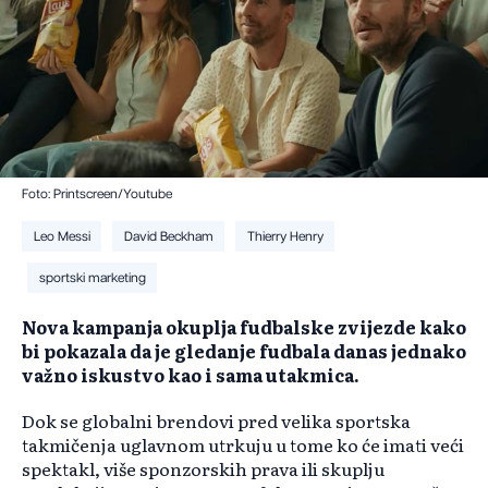
Foto: Printscreen/Youtube
Leo Messi
David Beckham
Thierry Henry
sportski marketing
Nova kampanja okuplja fudbalske zvijezde kako
bi pokazala da je gledanje fudbala danas jednako
važno iskustvo kao i sama utakmica.
Dok se globalni brendovi pred velika sportska
takmičenja uglavnom utrkuju u tome ko će imati veći
spektakl, više sponzorskih prava ili skuplju