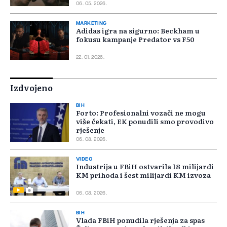
06. 05. 2026.
MARKETING
Adidas igra na sigurno: Beckham u
fokusu kampanje Predator vs F50
22. 01. 2026.
Izdvojeno
BIH
Forto: Profesionalni vozači ne mogu
više čekati, EK ponudili smo provodivo
rješenje
06. 08. 2026.
VIDEO
Industrija u FBiH ostvarila 18 milijardi
KM prihoda i šest milijardi KM izvoza
06. 08. 2026.
BIH
Vlada FBiH ponudila rješenja za spas