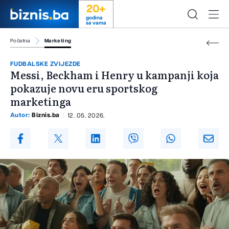
20+
godina
sa vama
Početna
Marketing
FUDBALSKE ZVIJEZDE
Messi, Beckham i Henry u kampanji koja
pokazuje novu eru sportskog
marketinga
Autor:
Biznis.ba
12. 05. 2026.