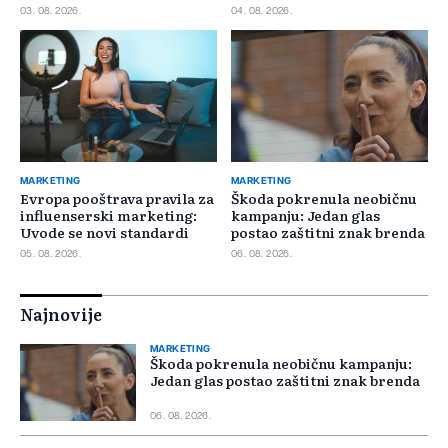
požuriti
03. 08. 2026.
04. 08. 2026.
MARKETING
MARKETING
Evropa pooštrava pravila za
Škoda pokrenula neobičnu
influenserski marketing:
kampanju: Jedan glas
Uvode se novi standardi
postao zaštitni znak brenda
05. 08. 2026.
06. 08. 2026.
Najnovije
MARKETING
Škoda pokrenula neobičnu kampanju:
Jedan glas postao zaštitni znak brenda
06. 08. 2026.