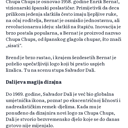
Chupa Chups je osnovao 1958. godine Enrik Bernat,
vizionarski španski poslastičar. Primijetivši da deca
prilikom jedenja slatkiša često imaju ljepljive ruke,
na očaj roditelja, Bernat je osmislio jednostavnu, ali
revolucionarnu ideju: slatkiš na štapiću. Inovacija je
brzo postala popularna, a Bernat je proizvod nazvao
Chupa Chups, od španskog glagola chupar, što znači
„sisati“.
Brend je brzo rastao, i krajem šezdesetih Bernat je
poželio upečatljiviji logo koji bi pratio uspjeh
lizalica. Tu na scenu stupa Salvador Dali.
Dalijeva magija dizajna
Do 1969. godine, Salvador Dali je već bio globalna
umjetnička ikona, poznat po ekscentričnoj ličnosti i
nadrealističkim remek-djelima. Kada mu je
ponuđeno da dizajnira novi logo za Chupa Chups,
Dali je stvorio bezvremensko djelo koje se do danas
gotovo nije mijenjalo.