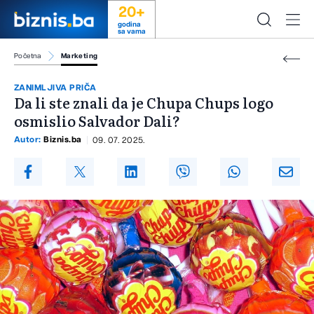
20+
godina
sa vama
Početna
Marketing
ZANIMLJIVA PRIČA
Da li ste znali da je Chupa Chups logo
osmislio Salvador Dali?
Autor:
Biznis.ba
09. 07. 2025.