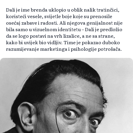
Dali je ime brenda uklopio u oblik nalik tratinčici,
koristeći vesele, svijetle boje koje su prenosile
osećaj zabave i radosti. Ali njegova genijalnost nije
bila samo u vizuelnom identitetu – Dali je predložio
da se logo postavi na vrh lizalice, a ne sa strane,
kako bi uvijek bio vidljiv. Time je pokazao duboko
razumijevanje marketinga i psihologije potrošača.