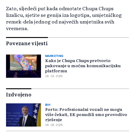
Zato, sljedeći put kada odmotate Chupa Chups
lizalicu, sjetite se genija iza logotipa, umjetničkog
remek-dela jednog od najvećih umjetnika svih
vremena.
Povezane vijesti
MARKETING
Kako je Chupa Chups pretvorio
pakovanje u moćnu komunikacijsku
platformu
08. 04. 2026.
Izdvojeno
BIH
Forto: Profesionalni vozači ne mogu
više čekati, EK ponudili smo provodivo
rješenje
06. 08. 2026.