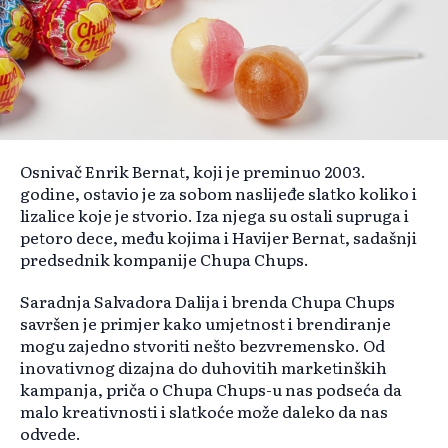
Osnivač Enrik Bernat, koji je preminuo 2003.
godine, ostavio je za sobom naslijeđe slatko koliko i
lizalice koje je stvorio. Iza njega su ostali supruga i
petoro dece, među kojima i Havijer Bernat, sadašnji
predsednik kompanije Chupa Chups.
Saradnja Salvadora Dalija i brenda Chupa Chups
savršen je primjer kako umjetnost i brendiranje
mogu zajedno stvoriti nešto bezvremensko. Od
inovativnog dizajna do duhovitih marketinških
kampanja, priča o Chupa Chups-u nas podseća da
malo kreativnosti i slatkoće može daleko da nas
odvede.