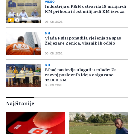
VIDEO
Industrija u FBiH ostvarila 18 milijardi
KM prihoda i šest milijardi KM izvoza
06. 08. 2026.
BIH
Vlada FBiH ponudila rješenja za spas
Željezare Zenica, vlasnik ih odbio
05. 08. 2026.
BIH
Bihać nastavlja ulagati u mlade: Za
razvoj poslovnih ideja osigurano
32.000 KM
05. 08. 2026.
Najčitanije