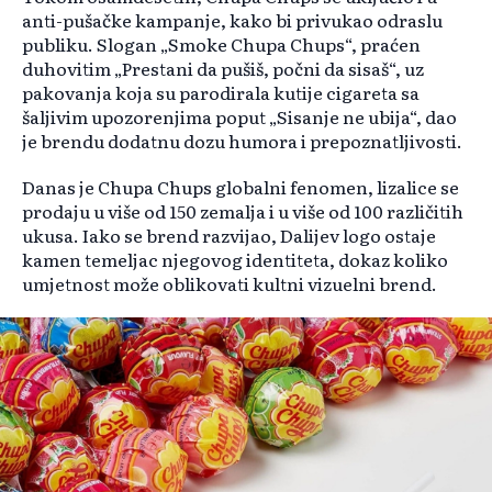
anti-pušačke kampanje, kako bi privukao odraslu
publiku. Slogan „Smoke Chupa Chups“, praćen
duhovitim „Prestani da pušiš, počni da sisaš“, uz
pakovanja koja su parodirala kutije cigareta sa
šaljivim upozorenjima poput „Sisanje ne ubija“, dao
je brendu dodatnu dozu humora i prepoznatljivosti.
Danas je Chupa Chups globalni fenomen, lizalice se
prodaju u više od 150 zemalja i u više od 100 različitih
ukusa. Iako se brend razvijao, Dalijev logo ostaje
kamen temeljac njegovog identiteta, dokaz koliko
umjetnost može oblikovati kultni vizuelni brend.