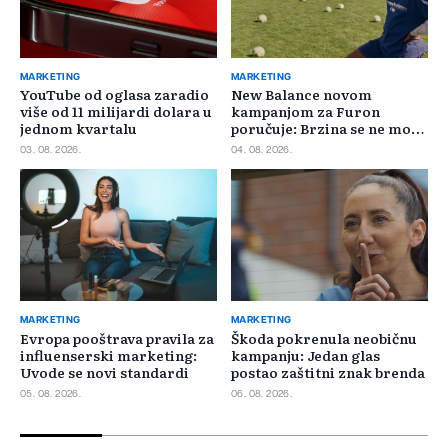
MARKETING
MARKETING
YouTube od oglasa zaradio
New Balance novom
više od 11 milijardi dolara u
kampanjom za Furon
jednom kvartalu
poručuje: Brzina se ne može
požuriti
03. 08. 2026.
04. 08. 2026.
MARKETING
MARKETING
Evropa pooštrava pravila za
Škoda pokrenula neobičnu
influenserski marketing:
kampanju: Jedan glas
Uvode se novi standardi
postao zaštitni znak brenda
05. 08. 2026.
06. 08. 2026.