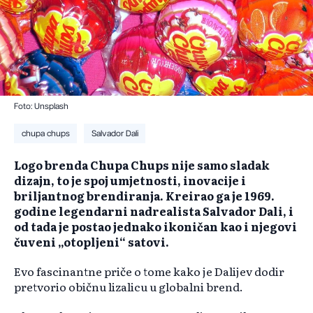
Foto: Unsplash
chupa chups
Salvador Dali
Logo brenda Chupa Chups nije samo sladak
dizajn, to je spoj umjetnosti, inovacije i
briljantnog brendiranja. Kreirao ga je 1969.
godine legendarni nadrealista Salvador Dali, i
od tada je postao jednako ikoničan kao i njegovi
čuveni „otopljeni“ satovi.
Evo fascinantne priče o tome kako je Dalijev dodir
pretvorio običnu lizalicu u globalni brend.