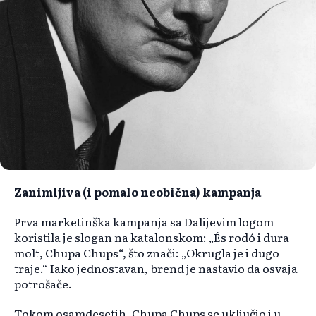
Zanimljiva (i pomalo neobična) kampanja
Prva marketinška kampanja sa Dalijevim logom
koristila je slogan na katalonskom: „És rodó i dura
molt, Chupa Chups“, što znači: „Okrugla je i dugo
traje.“ Iako jednostavan, brend je nastavio da osvaja
potrošače.
Tokom osamdesetih, Chupa Chups se uključio i u