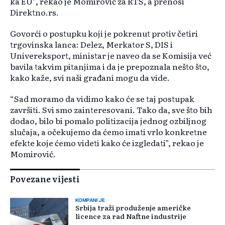
ka EU”, rekao je Momirović za RTS, a prenosi
Direktno.rs.
Govorći o postupku koji je pokrenut protiv četiri
trgovinska lanca: Delez, Merkator S, DIS i
Univereksport, ministar je naveo da se Komisija već
bavila takvim pitanjima i da je prepoznala nešto što,
kako kaže, svi naši građani mogu da vide.
“Sad moramo da vidimo kako će se taj postupak
završiti. Svi smo zainteresovani. Tako da, sve što bih
dodao, bilo bi pomalo politizacija jednog ozbiljnog
slučaja, a očekujemo da ćemo imati vrlo konkretne
efekte koje ćemo videti kako će izgledati”, rekao je
Momirović.
Povezane vijesti
KOMPANIJE
Srbija traži produženje američke
licence za rad Naftne industrije