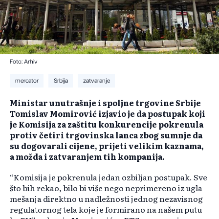
Foto: Arhiv
mercator
Srbija
zatvaranje
Ministar unutrašnje i spoljne trgovine Srbije
Tomislav Momirović izjavio je da postupak koji
je Komisija za zaštitu konkurencije pokrenula
protiv četiri trgovinska lanca zbog sumnje da
su dogovarali cijene, prijeti velikim kaznama,
a možda i zatvaranjem tih kompanija.
“Komisija je pokrenula jedan ozbiljan postupak. Sve
što bih rekao, bilo bi više nego neprimereno iz ugla
mešanja direktno u nadležnosti jednog nezavisnog
regulatornog tela koje je formirano na našem putu