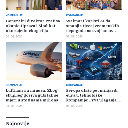
KOMPANIJE
KOMPANIJE
Generalni direktor Pretisa
Walmart koristi AI da
okupio Upravu i Sindikat
smanji utjecaj vremenskih
oko zajedničkog cilja
nepogoda na svoj lanac
snabdijevanja
05. 08. 2026.
03. 08. 2026.
KOMPANIJE
KOMPANIJE
Lufthansa u minusu: Zbog
Evropa ulaže pet milijardi
skupljeg goriva gubitak se
eura u tehnološke
mjeri u stotinama miliona
kompanije: Prva ulaganja na
jesen
04. 08. 2026.
04. 08. 2026.
Najnovije