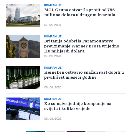
KOMPANIJE
MOL Grupa ostvarila profit od 786
miliona dolara u drugom kvartalu
07. 08. 2026.
KOMPANIJE
Britanija odobrila Paramountovo
preuzimanje Warner Brosa vrijedno
110 milijardi dolara
07. 08. 2026.
KOMPANIJE
Heineken ostvario snažan rast dobiti u
prvih šest mjeseci godine
06. 08. 2026.
KOMPANIJE
Ko su najvrijednije kompanije na
svijetu i koliko vrijede
06. 08. 2026.