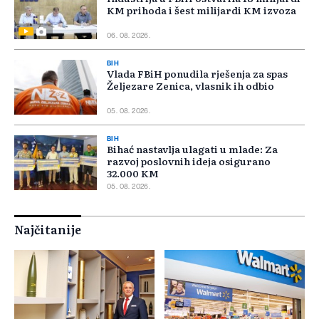
KM prihoda i šest milijardi KM izvoza
06. 08. 2026.
BIH
Vlada FBiH ponudila rješenja za spas
Željezare Zenica, vlasnik ih odbio
05. 08. 2026.
BIH
Bihać nastavlja ulagati u mlade: Za
razvoj poslovnih ideja osigurano
32.000 KM
05. 08. 2026.
Najčitanije