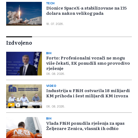
TECH
Dionice SpaceX-a stabilizovane na 135
dolara nakon velikog pada
18. 07. 2026.
Izdvojeno
BIH
Forto: Profesionalni vozači ne mogu
više čekati, EK ponudili smo provodivo
rješenje
06. 08. 2026.
VIDEO
Industrija u FBiH ostvarila 18 milijardi
KM prihoda i šest milijardi KM izvoza
06. 08. 2026.
BIH
Vlada FBiH ponudila rješenja za spas
Željezare Zenica, vlasnik ih odbio