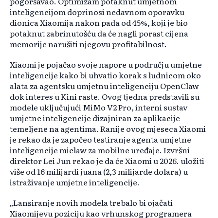
pogoršavao. Optimizam potaknut umjetnom
inteligencijom doprinosi nedavnom oporavku
dionica Xiaomija nakon pada od 45%, koji je bio
potaknut zabrinutošću da će nagli porast cijena
memorije narušiti njegovu profitabilnost.
Xiaomi je pojačao svoje napore u području umjetne
inteligencije kako bi uhvatio korak s ludnicom oko
alata za agentsku umjetnu inteligenciju OpenClaw
dok interes u Kini raste. Ovog tjedna predstavili su
modele uključujući MiMo V2 Pro, interni sustav
umjetne inteligencije dizajniran za aplikacije
temeljene na agentima. Ranije ovog mjeseca Xiaomi
je rekao da je započeo testiranje agenta umjetne
inteligencije miclaw za mobilne uređaje. Izvršni
direktor Lei Jun rekao je da će Xiaomi u 2026. uložiti
više od 16 milijardi juana (2,3 milijarde dolara) u
istraživanje umjetne inteligencije.
„Lansiranje novih modela trebalo bi ojačati
Xiaomijevu poziciju kao vrhunskog programera