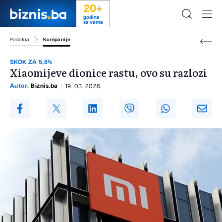
20+
godina
sa vama
Početna
Kompanije
SKOK ZA 5,8%
Xiaomijeve dionice rastu, ovo su razlozi
Autor:
Biznis.ba
19. 03. 2026.