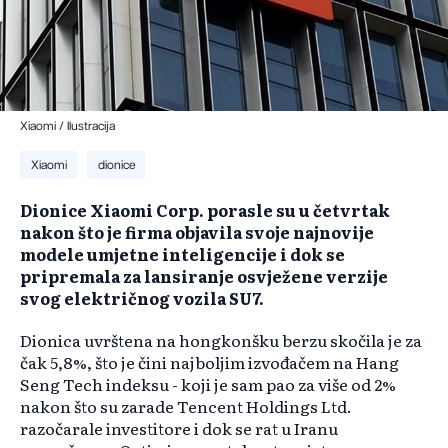
Xiaomi / Ilustracija
Xiaomi
dionice
Dionice Xiaomi Corp. porasle su u četvrtak
nakon što je firma objavila svoje najnovije
modele umjetne inteligencije i dok se
pripremala za lansiranje osvježene verzije
svog električnog vozila SU7.
Dionica uvrštena na hongkonšku berzu skočila je za
čak 5,8%, što je čini najboljim izvođačem na Hang
Seng Tech indeksu - koji je sam pao za više od 2%
nakon što su zarade Tencent Holdings Ltd.
razočarale investitore i dok se rat u Iranu