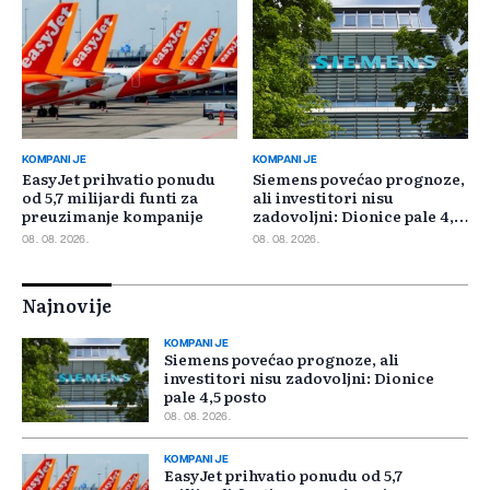
KOMPANIJE
KOMPANIJE
EasyJet prihvatio ponudu
Siemens povećao prognoze,
od 5,7 milijardi funti za
ali investitori nisu
preuzimanje kompanije
zadovoljni: Dionice pale 4,5
posto
08. 08. 2026.
08. 08. 2026.
Najnovije
KOMPANIJE
Siemens povećao prognoze, ali
investitori nisu zadovoljni: Dionice
pale 4,5 posto
08. 08. 2026.
KOMPANIJE
EasyJet prihvatio ponudu od 5,7