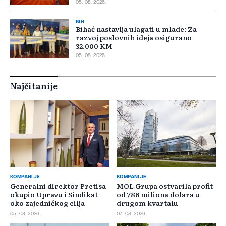
05. 08. 2026.
BIH
Bihać nastavlja ulagati u mlade: Za
razvoj poslovnih ideja osigurano
32.000 KM
05. 08. 2026.
Najčitanije
KOMPANIJE
KOMPANIJE
Generalni direktor Pretisa
MOL Grupa ostvarila profit
okupio Upravu i Sindikat
od 786 miliona dolara u
oko zajedničkog cilja
drugom kvartalu
05. 08. 2026.
07. 08. 2026.