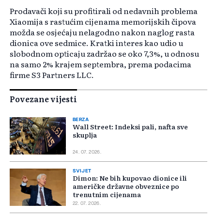
Prodavači koji su profitirali od nedavnih problema
Xiaomija s rastućim cijenama memorijskih čipova
možda se osjećaju nelagodno nakon naglog rasta
dionica ove sedmice. Kratki interes kao udio u
slobodnom opticaju zadržao se oko 7,3%, u odnosu
na samo 2% krajem septembra, prema podacima
firme S3 Partners LLC.
Povezane vijesti
BERZA
Wall Street: Indeksi pali, nafta sve
skuplja
24. 07. 2026.
SVIJET
Dimon: Ne bih kupovao dionice ili
američke državne obveznice po
trenutnim cijenama
22. 07. 2026.