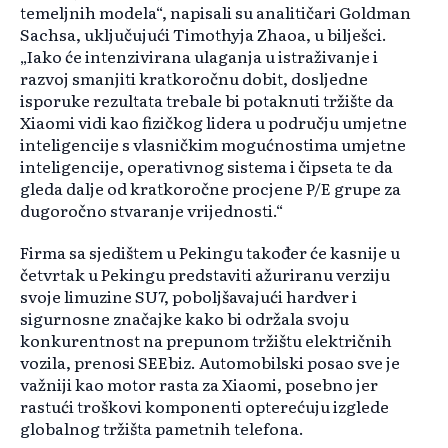
temeljnih modela“, napisali su analitičari Goldman
Sachsa, uključujući Timothyja Zhaoa, u bilješci.
„Iako će intenzivirana ulaganja u istraživanje i
razvoj smanjiti kratkoročnu dobit, dosljedne
isporuke rezultata trebale bi potaknuti tržište da
Xiaomi vidi kao fizičkog lidera u području umjetne
inteligencije s vlasničkim mogućnostima umjetne
inteligencije, operativnog sistema i čipseta te da
gleda dalje od kratkoročne procjene P/E grupe za
dugoročno stvaranje vrijednosti.“
Firma sa sjedištem u Pekingu također će kasnije u
četvrtak u Pekingu predstaviti ažuriranu verziju
svoje limuzine SU7, poboljšavajući hardver i
sigurnosne značajke kako bi održala svoju
konkurentnost na prepunom tržištu električnih
vozila, prenosi SEEbiz. Automobilski posao sve je
važniji kao motor rasta za Xiaomi, posebno jer
rastući troškovi komponenti opterećuju izglede
globalnog tržišta pametnih telefona.