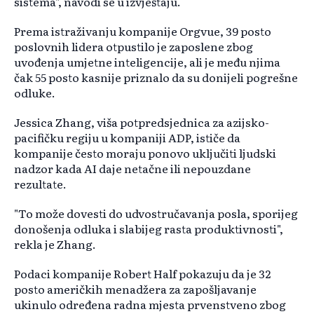
sistema", navodi se u izvještaju.
Prema istraživanju kompanije Orgvue, 39 posto
poslovnih lidera otpustilo je zaposlene zbog
uvođenja umjetne inteligencije, ali je među njima
čak 55 posto kasnije priznalo da su donijeli pogrešne
odluke.
Jessica Zhang, viša potpredsjednica za azijsko-
pacifičku regiju u kompaniji ADP, ističe da
kompanije često moraju ponovo uključiti ljudski
nadzor kada AI daje netačne ili nepouzdane
rezultate.
"To može dovesti do udvostručavanja posla, sporijeg
donošenja odluka i slabijeg rasta produktivnosti",
rekla je Zhang.
Podaci kompanije Robert Half pokazuju da je 32
posto američkih menadžera za zapošljavanje
ukinulo određena radna mjesta prvenstveno zbog