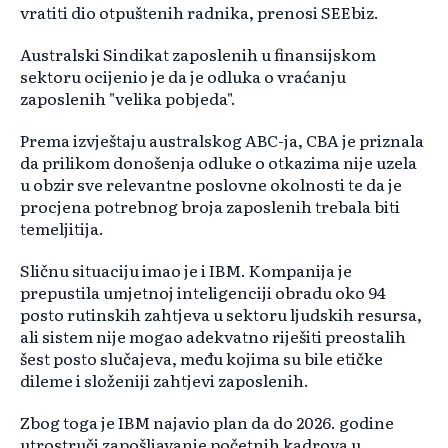
vratiti dio otpuštenih radnika, prenosi SEEbiz.
Australski Sindikat zaposlenih u finansijskom
sektoru ocijenio je da je odluka o vraćanju
zaposlenih "velika pobjeda".
Prema izvještaju australskog ABC-ja, CBA je priznala
da prilikom donošenja odluke o otkazima nije uzela
u obzir sve relevantne poslovne okolnosti te da je
procjena potrebnog broja zaposlenih trebala biti
temeljitija.
Sličnu situaciju imao je i IBM. Kompanija je
prepustila umjetnoj inteligenciji obradu oko 94
posto rutinskih zahtjeva u sektoru ljudskih resursa,
ali sistem nije mogao adekvatno riješiti preostalih
šest posto slučajeva, među kojima su bile etičke
dileme i složeniji zahtjevi zaposlenih.
Zbog toga je IBM najavio plan da do 2026. godine
utrostruči zapošljavanje početnih kadrova u