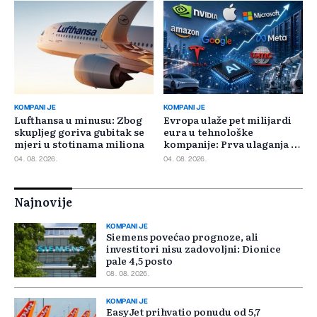
KOMPANIJE
KOMPANIJE
Lufthansa u minusu: Zbog
Evropa ulaže pet milijardi
skupljeg goriva gubitak se
eura u tehnološke
mjeri u stotinama miliona
kompanije: Prva ulaganja na
jesen
04. 08. 2026.
04. 08. 2026.
Najnovije
KOMPANIJE
Siemens povećao prognoze, ali
investitori nisu zadovoljni: Dionice
pale 4,5 posto
08. 08. 2026.
KOMPANIJE
EasyJet prihvatio ponudu od 5,7