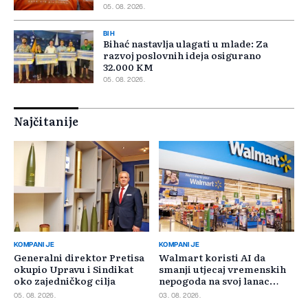
05. 08. 2026.
BIH
Bihać nastavlja ulagati u mlade: Za
razvoj poslovnih ideja osigurano
32.000 KM
05. 08. 2026.
Najčitanije
KOMPANIJE
KOMPANIJE
Generalni direktor Pretisa
Walmart koristi AI da
okupio Upravu i Sindikat
smanji utjecaj vremenskih
oko zajedničkog cilja
nepogoda na svoj lanac
snabdijevanja
05. 08. 2026.
03. 08. 2026.