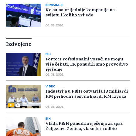
KOMPANIJE
Ko su najvrijednije kompanije na
svijetu i koliko vrijede
06. 08. 2026.
Izdvojeno
BIH
Forto: Profesionalni vozači ne mogu
više čekati, EK ponudili smo provodivo
rješenje
06. 08. 2026.
VIDEO
Industrija u FBiH ostvarila 18 milijardi
KM prihoda i šest milijardi KM izvoza
06. 08. 2026.
BIH
Vlada FBiH ponudila rješenja za spas
Željezare Zenica, vlasnik ih odbio