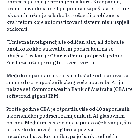
kompanija koja je promijenila kurs. Kompanija,
prema navodima medija, ponovo zapošljava stotine
iskusnih inženjera kako bi rješavali probleme s
kvalitetom koje automatizovani sistemi nisu uspjeli
otkloniti.
"Umjetna inteligencija je odličan alat, ali dobra je
onoliko koliko su kvalitetni podaci kojima se
obučava", rekao je Charles Poon, potpredsjednik
Forda za inženjering hardvera vozila.
Među kompanijama koje su odustale od planova da
smanje broj zaposlenih zbog veće upotrebe AI-ja
nalaze se i Commonwealth Bank of Australia (CBA) te
softverski gigant IBM.
Prošle godine CBA je otpustila više od 40 zaposlenih
u korisničkoj podršci i zamijenila ih AI glasovnim
botom. Međutim, sistem nije ispunio očekivanja, što
je dovelo do povećanog broja poziva i
nezadovoljstva korisnika, pa je banka odlučila