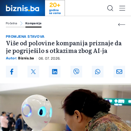
20+
godina
sa vama
Početna
Kompanije
PROMJENA STAVOVA
Više od polovine kompanija priznaje da
je pogriješilo s otkazima zbog AI-ja
Autor:
Biznis.ba
06. 07. 2026.