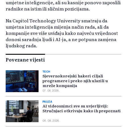
umjetne inteligencije, ali su kasnije ponovo zaposlili
radnike na istim ili sličnim pozicijama.
Na Capitol Technology University smatraju da
umjetna inteligencija mijenja način rada, ali da
kompanije sve više uviđaju kako najveću vrijednost
donosi saradnja ljudi i AI-ja, a ne potpuna zamjena
ljudskog rada.
Povezane vijesti
TECH
Sjevernokorejski hakeri ciljali
programere i preko njih ulazili u
mreže kompanija
07. 08. 2026.
PAUZA
AI videosnimci sve su uvjerljiviji:
Stručnjaci otkrivaju kako ih prepoznati
06. 08. 2026.