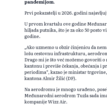
pandemijom.
Prvi pokazatelji u 2026. godini najavlju
U prvom kvartalu ove godine Međunaro
hiljada putnika, što je za oko 50 posto 
godine.
„Ako uzmemo u obzir činjenicu da nem
lošu cestovnu infrastrukturu, aerodrom
Drago mi je što već možemo govoriti o 
kantonu i previše čekanja, obećanja i pr
periodima“, kazao je ministar trgovine
kantona Almir Žilić (DF).
Na aerodromu je mnogo urađeno, poseb
Međunarodni aerodrom Tuzla sada ima 
kompanije Wizz Air.