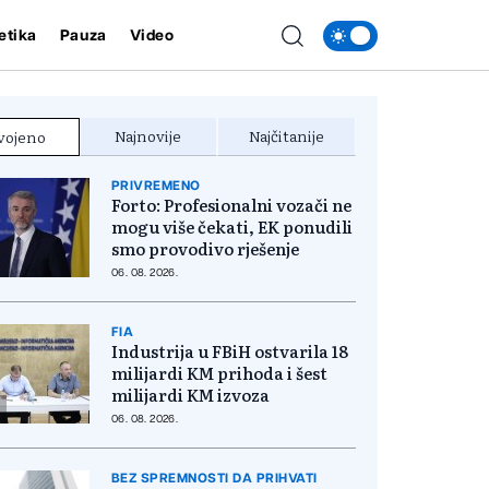
etika
Pauza
Video
Najnovije
Najčitanije
vojeno
PRIVREMENO
Forto: Profesionalni vozači ne
mogu više čekati, EK ponudili
smo provodivo rješenje
06. 08. 2026.
FIA
Industrija u FBiH ostvarila 18
milijardi KM prihoda i šest
milijardi KM izvoza
06. 08. 2026.
BEZ SPREMNOSTI DA PRIHVATI