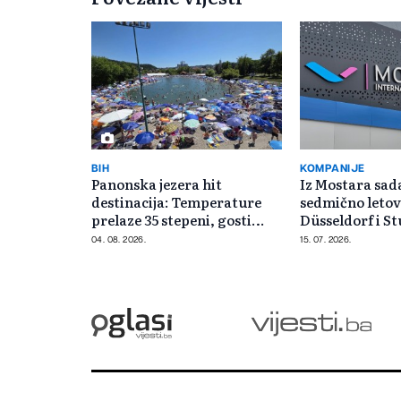
BIH
KOMPANIJE
Panonska jezera hit
Iz Mostara sad
destinacija: Temperature
sedmično letov
prelaze 35 stepeni, gosti
Düsseldorf i S
pristižu iz cijele regije
04. 08. 2026.
15. 07. 2026.