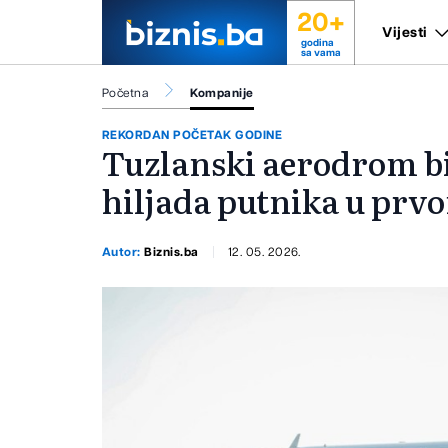
20+
Vijesti
godina
sa vama
Početna
Kompanije
REKORDAN POČETAK GODINE
Tuzlanski aerodrom bil
hiljada putnika u prv
Autor:
Biznis.ba
12. 05. 2026.