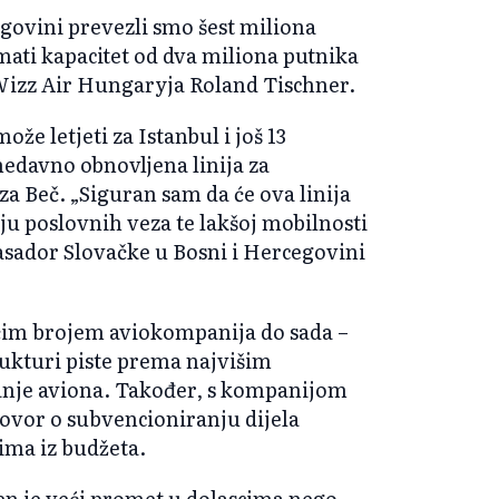
egovini prevezli smo šest miliona
mati kapacitet od dva miliona putnika
 Wizz Air Hungaryja Roland Tischner.
e letjeti za Istanbul i još 13
nedavno obnovljena linija za
 za Beč. „Siguran sam da će ova linija
ju poslovnih veza te lakšoj mobilnosti
basador Slovačke u Bosni i Hercegovini
ćim brojem aviokompanija do sada –
trukturi piste prema najvišim
tanje aviona. Također, s kompanijom
govor o subvencioniranju dijela
ima iz budžeta.
en je veći promet u dolascima nego