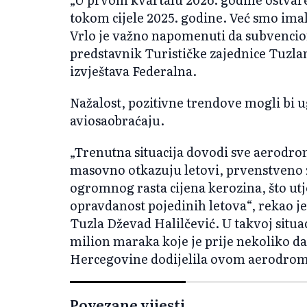
tokom cijele 2025. godine. Već smo imal
Vrlo je važno napomenuti da subvencion
predstavnik Turističke zajednice Tuzl
izvještava Federalna.
Nažalost, pozitivne trendove mogli bi u
aviosaobraćaju.
„Trenutna situacija dovodi sve aerodro
masovno otkazuju letovi, prvenstveno zb
ogromnog rasta cijena kerozina, što ut
opravdanost pojedinih letova“, rekao
Tuzla Dževad Halilčević. U takvoj situac
milion maraka koje je prije nekoliko da
Hercegovine dodijelila ovom aerodro
Povezane vijesti