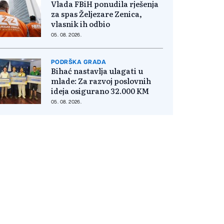
Vlada FBiH ponudila rješenja
za spas Željezare Zenica,
vlasnik ih odbio
05. 08. 2026.
PODRŠKA GRADA
Bihać nastavlja ulagati u
mlade: Za razvoj poslovnih
ideja osigurano 32.000 KM
05. 08. 2026.