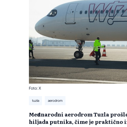
Foto: X
tuzla
aerodrom
Međunarodni aerodrom Tuzla prošle
hiljada putnika, čime je praktično i