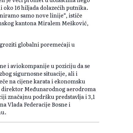
i oko 16 hiljada dolazećih putnika.
iramo samo nove linije“, ističe
anskog kantona Miralem Mešković,
groziti globalni poremećaji u
me i aviokompanije u poziciju da se
og sigurnosne situacije, ali i
ječe na cijene karata i ekonomsku
 je direktor Međunarodnog aerodroma
iji značajnu podršku predstavlja i 3,1
na Vlada Federacije Bosne i
mu.