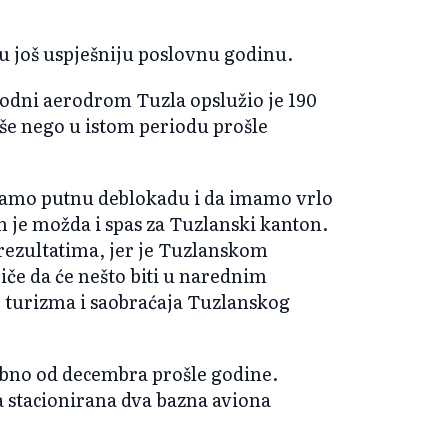
ju još uspješniju poslovnu godinu.
dni aerodrom Tuzla opslužio je 190
više nego u istom periodu prošle
amo putnu deblokadu i da imamo vrlo
 je možda i spas za Tuzlanski kanton.
rezultatima, jer je Tuzlanskom
iče da će nešto biti u narednim
, turizma i saobraćaja Tuzlanskog
no od decembra prošle godine.
stacionirana dva bazna aviona