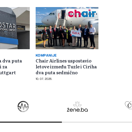
KOMPANIJE
a dva puta
Chair Airlines uspostavio
i za
letove između Tuzle i Ciriha
tuttgart
dva puta sedmično
10. 07. 2026.