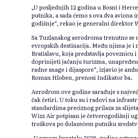
„U posljednjih 12 godina u Bosni i Herc
putnika, a sada ćemo s ova dva aviona i
godišnje“, rekao je generalni direktor
Sa Tuzlanskog aerodroma trenutno se mož
evropskih destinacija. Među njima je i 
Bratislavu, koja predstavlja poveznicu i
doprinijeti jačanju turizma, unapređen
radne snage i dijaspore“, izjavio je am
Roman Hloben, prenosi Indikator ba.
Aerodrom ove godine sarađuje s najve
čak četiri. U toku su i radovi na infras
standardima preciznog prilaza za slije
Wizz Air potpisan je četverogodišnji u
troškova po dolazećem putniku sredstv
„U prvom kvartalu 2026. godine ostvar