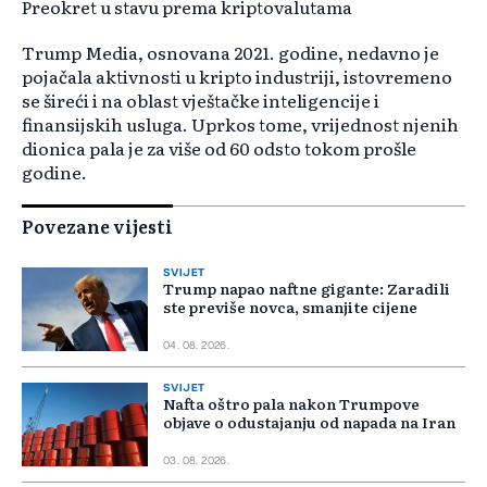
Preokret u stavu prema kriptovalutama
Trump Media, osnovana 2021. godine, nedavno je
pojačala aktivnosti u kripto industriji, istovremeno
se šireći i na oblast vještačke inteligencije i
finansijskih usluga. Uprkos tome, vrijednost njenih
dionica pala je za više od 60 odsto tokom prošle
godine.
Povezane vijesti
SVIJET
Trump napao naftne gigante: Zaradili
ste previše novca, smanjite cijene
04. 08. 2026.
SVIJET
Nafta oštro pala nakon Trumpove
objave o odustajanju od napada na Iran
03. 08. 2026.