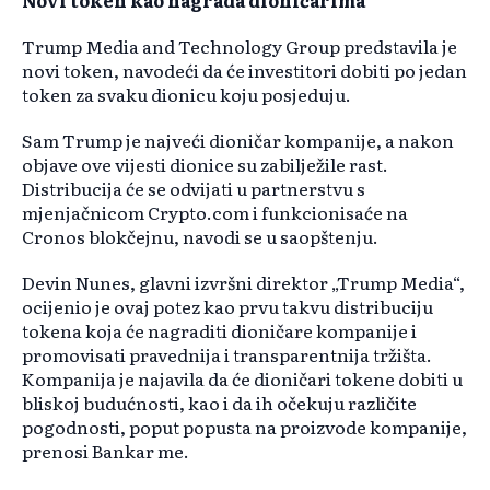
Novi token kao nagrada dioničarima
Trump Media and Technology Group predstavila je
novi token, navodeći da će investitori dobiti po jedan
token za svaku dionicu koju posjeduju.
Sam Trump je najveći dioničar kompanije, a nakon
objave ove vijesti dionice su zabilježile rast.
Distribucija će se odvijati u partnerstvu s
mjenjačnicom Crypto.com i funkcionisaće na
Cronos blokčejnu, navodi se u saopštenju.
Devin Nunes, glavni izvršni direktor „Trump Media“,
ocijenio je ovaj potez kao prvu takvu distribuciju
tokena koja će nagraditi dioničare kompanije i
promovisati pravednija i transparentnija tržišta.
Kompanija je najavila da će dioničari tokene dobiti u
bliskoj budućnosti, kao i da ih očekuju različite
pogodnosti, poput popusta na proizvode kompanije,
prenosi Bankar me.