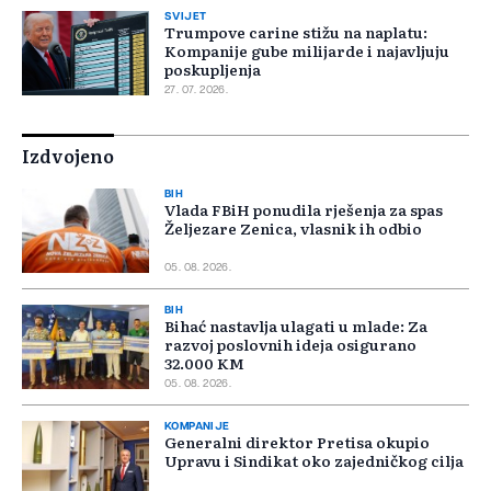
SVIJET
Trumpove carine stižu na naplatu:
Kompanije gube milijarde i najavljuju
poskupljenja
27. 07. 2026.
Izdvojeno
BIH
Vlada FBiH ponudila rješenja za spas
Željezare Zenica, vlasnik ih odbio
05. 08. 2026.
BIH
Bihać nastavlja ulagati u mlade: Za
razvoj poslovnih ideja osigurano
32.000 KM
05. 08. 2026.
KOMPANIJE
Generalni direktor Pretisa okupio
Upravu i Sindikat oko zajedničkog cilja