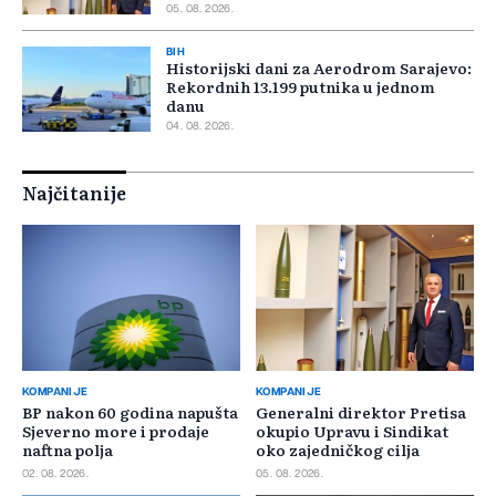
05. 08. 2026.
BIH
Historijski dani za Aerodrom Sarajevo:
Rekordnih 13.199 putnika u jednom
danu
04. 08. 2026.
Najčitanije
KOMPANIJE
KOMPANIJE
BP nakon 60 godina napušta
Generalni direktor Pretisa
Sjeverno more i prodaje
okupio Upravu i Sindikat
naftna polja
oko zajedničkog cilja
02. 08. 2026.
05. 08. 2026.