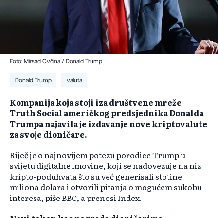
Foto: Mirsad Ovčina / Donald Trump
Donald Trump
valuta
Kompanija koja stoji iza društvene mreže
Truth Social američkog predsjednika Donalda
Trumpa najavila je izdavanje nove kriptovalute
za svoje dioničare.
Riječ je o najnovijem potezu porodice Trump u
svijetu digitalne imovine, koji se nadovezuje na niz
kripto-poduhvata što su već generisali stotine
miliona dolara i otvorili pitanja o mogućem sukobu
interesa, piše BBC, a prenosi Index.