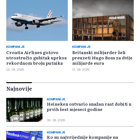
KOMPANIJE
KOMPANIJE
Croatia Airlines gotovo
Britanski milijarder želi
utrostručio gubitak uprkos
preuzeti Hugo Boss za dvije
rekordnom broju putnika
milijarde eura
02. 08. 2026.
01. 08. 2026.
Najnovije
KOMPANIJE
Heineken ostvario snažan rast dobiti u
prvih šest mjeseci godine
06. 08. 2026.
KOMPANIJE
Ko su najvrijednije kompanije na