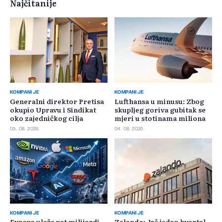
Najčitanije
KOMPANIJE
KOMPANIJE
Generalni direktor Pretisa
Lufthansa u minusu: Zbog
okupio Upravu i Sindikat
skupljeg goriva gubitak se
oko zajedničkog cilja
mjeri u stotinama miliona
05. 08. 2026.
04. 08. 2026.
KOMPANIJE
KOMPANIJE
Evropa ulaže pet milijardi
Zalando: Još jedan kvartal