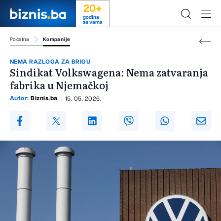
20+
godina
sa vama
Početna
Kompanije
NEMA RAZLOGA ZA BRIGU
Sindikat Volkswagena: Nema zatvaranja
fabrika u Njemačkoj
Autor:
Biznis.ba
15. 05. 2026.