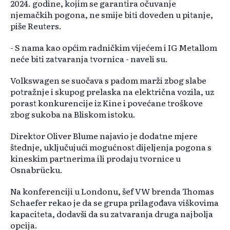
2024. godine, kojim se garantira očuvanje
njemačkih pogona, ne smije biti doveden u pitanje,
piše Reuters.
- S nama kao općim radničkim vijećem i IG Metallom
neće biti zatvaranja tvornica - naveli su.
Volkswagen se suočava s padom marži zbog slabe
potražnje i skupog prelaska na električna vozila, uz
porast konkurencije iz Kine i povećane troškove
zbog sukoba na Bliskom istoku.
Direktor Oliver Blume najavio je dodatne mjere
štednje, uključujući mogućnost dijeljenja pogona s
kineskim partnerima ili prodaju tvornice u
Osnabrücku.
Na konferenciji u Londonu, šef VW brenda Thomas
Schaefer rekao je da se grupa prilagođava viškovima
kapaciteta, dodavši da su zatvaranja druga najbolja
opcija.