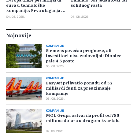
eura u tehnološke
solidnog rasta
kompanije: Prva ulaganja na
jesen
04. 08. 2026.
04. 08. 2026.
Najnovije
KOMPANIJE
Siemens povećao prognoze, ali
investitori nisu zadovoljni: Dionice
pale 4,5 posto
08. 08. 2026.
KOMPANIJE
EasyJet prihvatio ponudu od 5,7
milijardi funti za preuzimanje
kompanije
08. 08. 2026.
KOMPANIJE
MOL Grupa ostvarila profit od 786
miliona dolara u drugom kvartalu
07. 08. 2026.