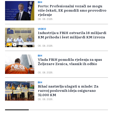
BIH
Forto: Profesionalni vozači ne mogu
više čekati, EK ponudili smo provodivo
rješenje
06. 08. 2026.
VIDEO
Industrija u FBiH ostvarila 18 milijardi
KM prihoda i šest milijardi KM izvoza
06. 08. 2026.
BIH
Vlada FBiH ponudila rješenja za spas
Željezare Zenica, vlasnik ih odbio
05. 08. 2026.
BIH
Bihać nastavlja ulagati u mlade: Za
razvoj poslovnih ideja osigurano
32.000 KM
05. 08. 2026.