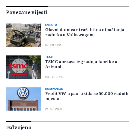
Povezane vijesti
EVROPA
Glavni dioničar traži hitna otpuštanja
radnika u Volkswagenu
07. 08. 2026.
TECH
TSMC ubrzava izgradnju fabrike u
Arizoni
03. 08. 2026.
KOMPANIJE
Profit VW-a pao, ukida se 50.000 radnih
mjesta
24. 07. 2026.
Izdvojeno