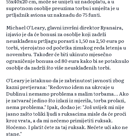
55x40x20 cm, može se unijeti uz nadoplatu, a u
suprotnom osoblje preuzima torbu i smješta je u
prtljažnik aviona uz naknadu do 75 funti.
Michael O’Leary, glavni izvršni direktor Ryanaira,
izjavio je da će bonusi za osoblje koji zadrži
neusklađenu prtljagu porasti s 1,50 na 2,50 eura po
torbi, vjerojatno od početka zimskog reda letenja u
novembru. Također će biti ukinuto mjesečno
ograničenje bonusa od 80 eura kako bi se potaknulo
osoblje da zadrži što više neusklađenih torbi.
O’Leary je istaknuo da je zabrinutost javnosti zbog
kazni pretjerana: "Redovno idem na ukrcaje u
Dublinu i nemamo problema s malim torbama… Ako
je zatvarač jedino što izlazi iz mjerila, torba prolazi,
nema problema." Ipak, dodao je: "Još uvijek mi nije
jasno zašto toliki ljudi s ruksacima misle da će proći
kroz vrata, a da mi nećemo primijetiti ruksak.
Hoćemo. I platit ćete za taj ruksak. Nećete ući ako ne
stane."