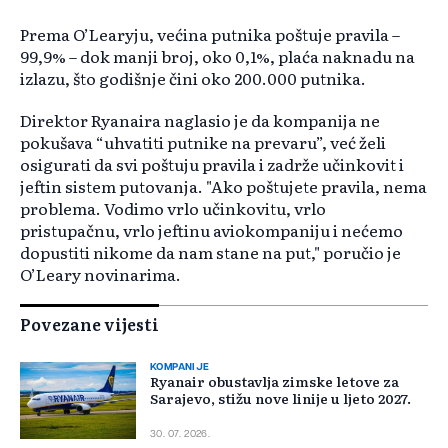
Prema O’Learyju, većina putnika poštuje pravila
–
99,9% – dok manji broj, oko 0,1%, pla
ća naknadu na
izlazu, što godišnje čini oko 200.000 putnika.
Direktor Ryanaira naglasio je da kompanija ne
pokušava “uhvatiti putnike na prevaru”, već želi
osigurati da svi poštuju pravila i zadrže učinkovit i
jeftin sistem putovanja. "Ako poštujete pravila, nema
problema. Vodimo vrlo učinkovitu, vrlo
pristupačnu, vrlo jeftinu aviokompaniju i nećemo
dopustiti nikome da nam stane na put," poručio je
O’Leary novinarima.
Povezane vijesti
KOMPANIJE
Ryanair obustavlja zimske letove za
Sarajevo, stižu nove linije u ljeto 2027.
30. 07. 2026.