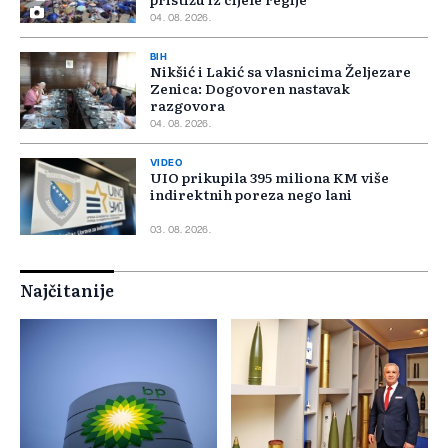
04. 08. 2026.
BIH
Nikšić i Lakić sa vlasnicima Željezare
Zenica: Dogovoren nastavak
razgovora
04. 08. 2026.
VIDEO
UIO prikupila 395 miliona KM više
indirektnih poreza nego lani
03. 08. 2026.
Najčitanije