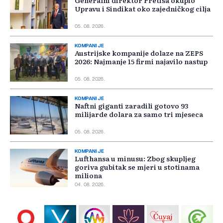
Generalni direktor Pretisa okupio
Upravu i Sindikat oko zajedničkog cilja
05. 08. 2026.
KOMPANIJE
Austrijske kompanije dolaze na ZEPS
2026: Najmanje 15 firmi najavilo nastup
05. 08. 2026.
KOMPANIJE
Naftni giganti zaradili gotovo 93
milijarde dolara za samo tri mjeseca
05. 08. 2026.
KOMPANIJE
Lufthansa u minusu: Zbog skupljeg
goriva gubitak se mjeri u stotinama
miliona
04. 08. 2026.