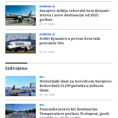
KOMPANIJE
Sarajevo dobija rekordni broj Ryanair
letova i nove destinacije od 2027.
godine
24. 07. 2026.
KOMPANIJE
Dobit Ryanaira u prvom kvartalu
potonula 34%
20. 07. 2026.
Izdvojeno
BIH
Historijski dani za Aerodrom Sarajevo:
Rekordnih 13.199 putnika u jednom
danu
04. 08. 2026.
BIH
Panonska jezera hit destinacija:
Temperature prelaze 35 stepeni, gosti
pristižu iz cijele regije