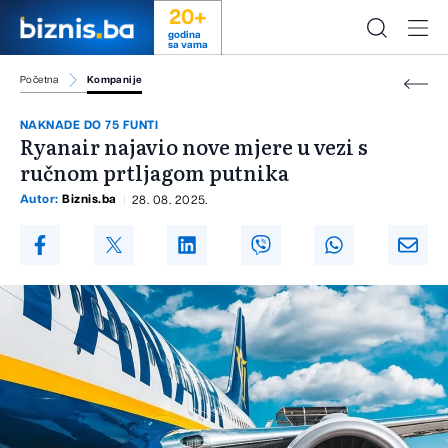
20+
godina
sa vama
Početna
Kompanije
NAKNADE DO 75 FUNTI
Ryanair najavio nove mjere u vezi s
ručnom prtljagom putnika
Autor:
Biznis.ba
28. 08. 2025.