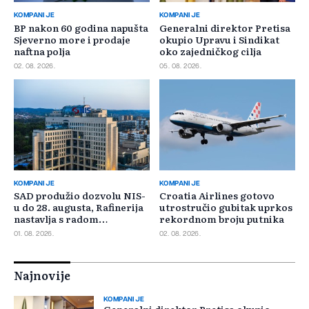
KOMPANIJE
KOMPANIJE
BP nakon 60 godina napušta
Generalni direktor Pretisa
Sjeverno more i prodaje
okupio Upravu i Sindikat
naftna polja
oko zajedničkog cilja
02. 08. 2026.
05. 08. 2026.
KOMPANIJE
KOMPANIJE
SAD produžio dozvolu NIS-
Croatia Airlines gotovo
u do 28. augusta, Rafinerija
utrostručio gubitak uprkos
nastavlja s radom
rekordnom broju putnika
Ministrica rudarstva i e
01. 08. 2026.
02. 08. 2026.
Najnovije
KOMPANIJE